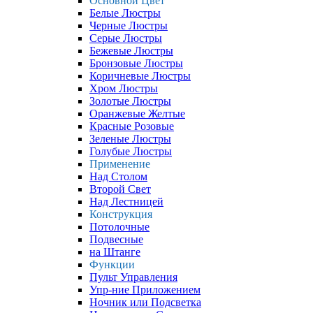
Основной Цвет
Белые Люстры
Черные Люстры
Серые Люстры
Бежевые Люстры
Бронзовые Люстры
Коричневые Люстры
Хром Люстры
Золотые Люстры
Оранжевые Желтые
Красные Розовые
Зеленые Люстры
Голубые Люстры
Применение
Над Столом
Второй Свет
Над Лестницей
Конструкция
Потолочные
Подвесные
на Штанге
Функции
Пульт Управления
Упр-ние Приложением
Ночник или Подсветка