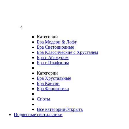
Категории
Бра Модерн & Лофт
Бра Светодиодные
Бра Классические с Хрусталем
Бра с Абажуром
Бра с Плафоном
Категории
Бра Хрустальные
Бра Кантри
Бра Флористика
Споты
Все категории
Открыть
Подвесные светильники