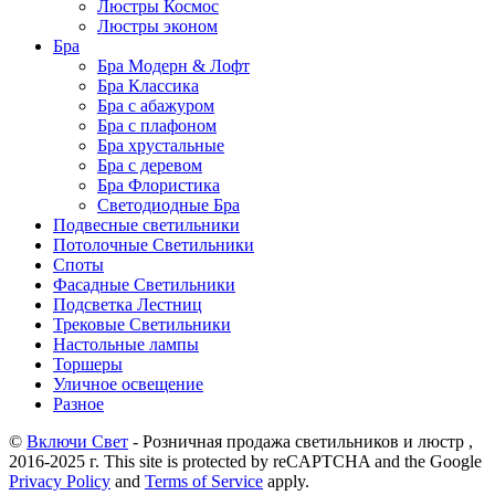
Люстры Космос
Люстры эконом
Бра
Бра Модерн & Лофт
Бра Классика
Бра с абажуром
Бра с плафоном
Бра хрустальные
Бра с деревом
Бра Флористика
Светодиодные Бра
Подвесные светильники
Потолочные Светильники
Споты
Фасадные Светильники
Подсветка Лестниц
Трековые Светильники
Настольные лампы
Торшеры
Уличное освещение
Разное
©
Включи Свет
- Розничная продажа светильников и люстр ,
2016-2025 г. This site is protected by reCAPTCHA and the Google
Privacy Policy
and
Terms of Service
apply.