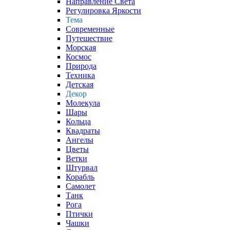
Направление Света
Регулировка Яркости
Тема
Современные
Путешествие
Морская
Космос
Природа
Техника
Детская
Декор
Молекула
Шары
Кольца
Квадраты
Ангелы
Цветы
Ветки
Штурвал
Корабль
Самолет
Танк
Рога
Птички
Чашки