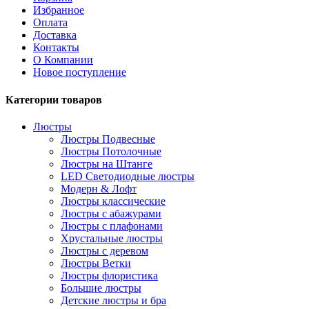
Избранное
Оплата
Доставка
Контакты
О Компании
Новое поступление
Категории товаров
Люстры
Люстры Подвесные
Люстры Потолочные
Люстры на Штанге
LED Светодиодные люстры
Модерн & Лофт
Люстры классические
Люстры с абажурами
Люстры с плафонами
Хрустальные люстры
Люстры с деревом
Люстры Ветки
Люстры флористика
Большие люстры
Детские люстры и бра