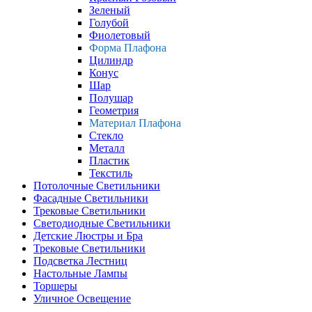
Зеленый
Голубой
Фиолетовый
Форма Плафона
Цилиндр
Конус
Шар
Полушар
Геометрия
Материал Плафона
Стекло
Металл
Пластик
Текстиль
Потолочные Светильники
Фасадные Светильники
Трековые Светильники
Светодиодные Светильники
Детские Люстры и Бра
Трековые Светильники
Подсветка Лестниц
Настольные Лампы
Торшеры
Уличное Освещение