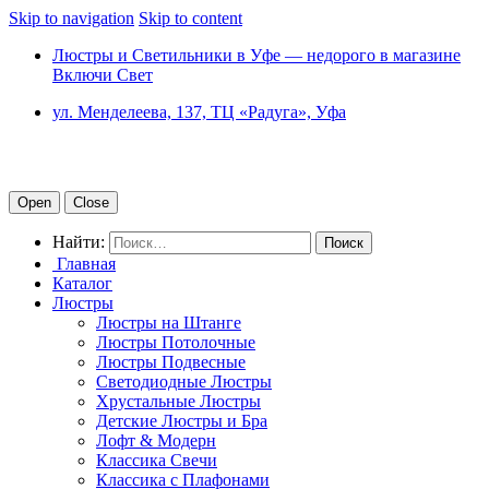
Skip to navigation
Skip to content
Люстры и Светильники в Уфе — недорого в магазине
Включи Свет
ул. Менделеева, 137, ТЦ «Радуга», Уфа
Open
Close
Найти:
Главная
Каталог
Люстры
Люстры на Штанге
Люстры Потолочные
Люстры Подвесные
Светодиодные Люстры
Хрустальные Люстры
Детские Люстры и Бра
Лофт & Модерн
Классика Свечи
Классика с Плафонами