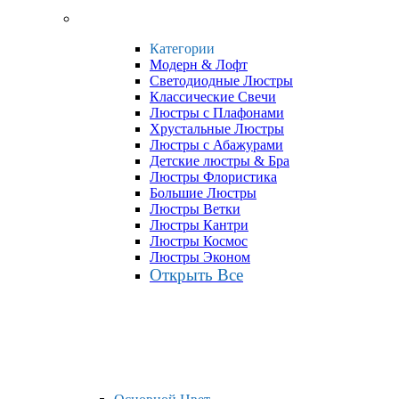
Категории
Модерн & Лофт
Светодиодные Люстры
Классические Свечи
Люстры с Плафонами
Хрустальные Люстры
Люстры с Абажурами
Детские люстры & Бра
Люстры Флористика
Большие Люстры
Люстры Ветки
Люстры Кантри
Люстры Космос
Люстры Эконом
Открыть Все