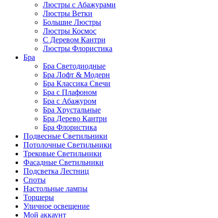
Люстры с Абажурами
Люстры Ветки
Большие Люстры
Люстры Космос
С Деревом Кантри
Люстры Флористика
Бра
Бра Светодиодные
Бра Лофт & Модерн
Бра Классика Свечи
Бра с Плафоном
Бра с Абажуром
Бра Хрустальные
Бра Дерево Кантри
Бра Флористика
Подвесные Светильники
Потолочные Светильники
Трековые Светильники
Фасадные Светильники
Подсветка Лестниц
Споты
Настольные лампы
Торшеры
Уличное освещение
Мой аккаунт