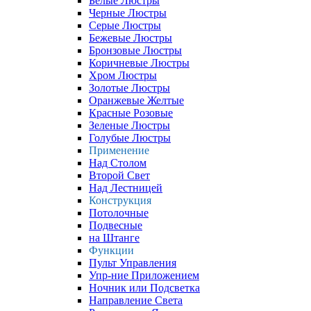
Белые Люстры
Черные Люстры
Серые Люстры
Бежевые Люстры
Бронзовые Люстры
Коричневые Люстры
Хром Люстры
Золотые Люстры
Оранжевые Желтые
Красные Розовые
Зеленые Люстры
Голубые Люстры
Применение
Над Столом
Второй Свет
Над Лестницей
Конструкция
Потолочные
Подвесные
на Штанге
Функции
Пульт Управления
Упр-ние Приложением
Ночник или Подсветка
Направление Света