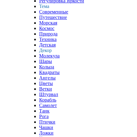
Регулировка Яркости
Тема
Современные
Путешествие
Морская
Космос
Природа
Техника
Детская
Декор
Молекула
Шары
Кольца
Квадраты
Ангелы
Цветы
Ветки
Штурвал
Корабль
Самолет
Танк
Рога
Птички
Чашки
Ложки