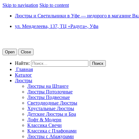
Skip to navigation
Skip to content
Люстры и Светильники в Уфе — недорого в магазине Вк
ул. Менделеева, 137, ТЦ «Радуга», Уфа
Open
Close
Найти:
Главная
Каталог
Люстры
Люстры на Штанге
Люстры Потолочные
Люстры Подвесные
Светодиодные Люстры
Хрустальные Люстры
Детские Люстры и Бра
Лофт & Модерн
Классика Свечи
Классика с Плафонами
Люстры с Абажурами