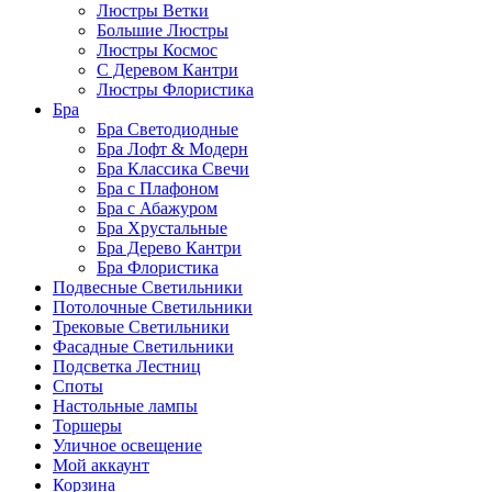
Люстры Ветки
Большие Люстры
Люстры Космос
С Деревом Кантри
Люстры Флористика
Бра
Бра Светодиодные
Бра Лофт & Модерн
Бра Классика Свечи
Бра с Плафоном
Бра с Абажуром
Бра Хрустальные
Бра Дерево Кантри
Бра Флористика
Подвесные Светильники
Потолочные Светильники
Трековые Светильники
Фасадные Светильники
Подсветка Лестниц
Споты
Настольные лампы
Торшеры
Уличное освещение
Мой аккаунт
Корзина