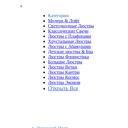
Категории
Модерн & Лофт
Светодиодные Люстры
Классические Свечи
Люстры с Плафонами
Хрустальные Люстры
Люстры с Абажурами
Детские люстры & Бра
Люстры Флористика
Большие Люстры
Люстры Ветки
Люстры Кантри
Люстры Космос
Люстры Эконом
Открыть Все