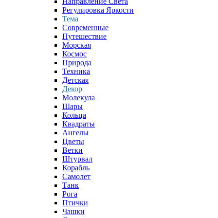
Направление Света
Регулировка Яркости
Тема
Современные
Путешествие
Морская
Космос
Природа
Техника
Детская
Декор
Молекула
Шары
Кольца
Квадраты
Ангелы
Цветы
Ветки
Штурвал
Корабль
Самолет
Танк
Рога
Птички
Чашки