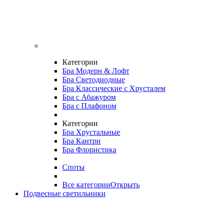
Категории
Бра Модерн & Лофт
Бра Светодиодные
Бра Классические с Хрусталем
Бра с Абажуром
Бра с Плафоном
Категории
Бра Хрустальные
Бра Кантри
Бра Флористика
Споты
Все категории
Открыть
Подвесные светильники