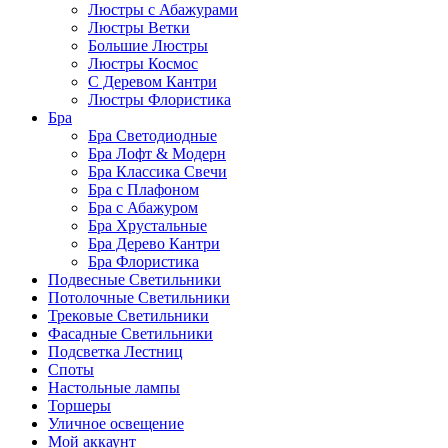
Люстры с Абажурами
Люстры Ветки
Большие Люстры
Люстры Космос
С Деревом Кантри
Люстры Флористика
Бра
Бра Светодиодные
Бра Лофт & Модерн
Бра Классика Свечи
Бра с Плафоном
Бра с Абажуром
Бра Хрустальные
Бра Дерево Кантри
Бра Флористика
Подвесные Светильники
Потолочные Светильники
Трековые Светильники
Фасадные Светильники
Подсветка Лестниц
Споты
Настольные лампы
Торшеры
Уличное освещение
Мой аккаунт