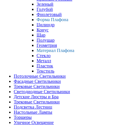
Зеленый
Голубой
Фиолетовый
Форма Плафона
Цилиндр
Конус
Шар
Полушар
Геометрия
Материал Плафона
Стекло
Металл
Пластик
Текстиль
Потолочные Светильники
Фасадные Светильники
Трековые Светильники
Светодиодные Светильники
Детские Люстры и Бра
Трековые Светильники
Подсветка Лестниц
Настольные Лампы
Торшеры
Уличное Освещение