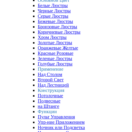
Основной Цвет
Белые Люстры
Черные Люстры
Серые Люстры
Бежевые Люстры
Бронзовые Люстры
Коричневые Люстры
Хром Люстры
Золотые Люстры
Оранжевые Желтые
Красные Розовые
Зеленые Люстры
Голубые Люстры
Применение
Над Столом
Второй Свет
Над Лестницей
Конструкция
Потолочные
Подвесные
на Штанге
Функции
Пульт Управления
Упр-ние Приложением
Ночник или Подсветка