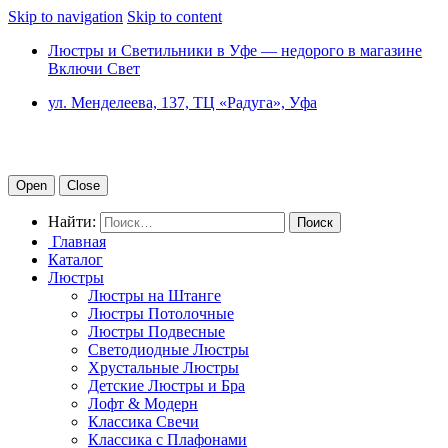
Skip to navigation
Skip to content
Люстры и Светильники в Уфе — недорого в магазине
Включи Свет
ул. Менделеева, 137, ТЦ «Радуга», Уфа
Open
Close
Найти:
Главная
Каталог
Люстры
Люстры на Штанге
Люстры Потолочные
Люстры Подвесные
Светодиодные Люстры
Хрустальные Люстры
Детские Люстры и Бра
Лофт & Модерн
Классика Свечи
Классика с Плафонами