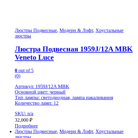
Люстры Подвесные
,
Модерн & Лофт
,
Хрустальные
люстры
Люстра Подвесная 1959J/12A MBK
Veneto Luce
0
out of 5
(0)
Артикул: 1959J/12A MBK
Основной цвет: черный
Тип лампы: светодиодная, лампа накаливания
Количество ламп: 12
SKU: n/a
32,000
₽
Подробнее
Люстры Подвесные
,
Модерн & Лофт
,
Хрустальные
люстры