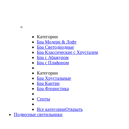
Категории
Бра Модерн & Лофт
Бра Светодиодные
Бра Классические с Хрусталем
Бра с Абажуром
Бра с Плафоном
Категории
Бра Хрустальные
Бра Кантри
Бра Флористика
Споты
Все категории
Открыть
Подвесные светильники