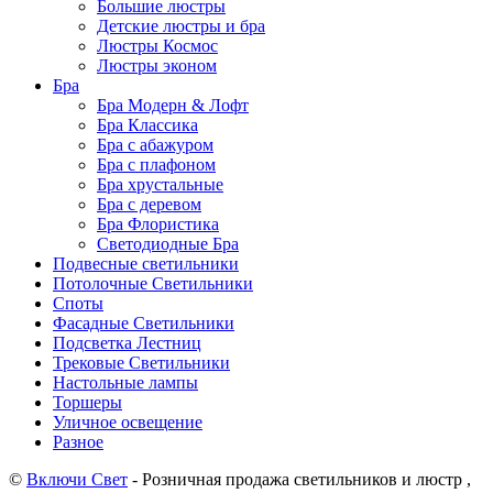
Большие люстры
Детские люстры и бра
Люстры Космос
Люстры эконом
Бра
Бра Модерн & Лофт
Бра Классика
Бра с абажуром
Бра с плафоном
Бра хрустальные
Бра с деревом
Бра Флористика
Светодиодные Бра
Подвесные светильники
Потолочные Светильники
Споты
Фасадные Светильники
Подсветка Лестниц
Трековые Светильники
Настольные лампы
Торшеры
Уличное освещение
Разное
©
Включи Свет
- Розничная продажа светильников и люстр ,