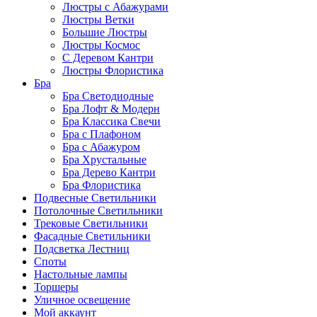
Люстры с Абажурами
Люстры Ветки
Большие Люстры
Люстры Космос
С Деревом Кантри
Люстры Флористика
Бра
Бра Светодиодные
Бра Лофт & Модерн
Бра Классика Свечи
Бра с Плафоном
Бра с Абажуром
Бра Хрустальные
Бра Дерево Кантри
Бра Флористика
Подвесные Светильники
Потолочные Светильники
Трековые Светильники
Фасадные Светильники
Подсветка Лестниц
Споты
Настольные лампы
Торшеры
Уличное освещение
Мой аккаунт