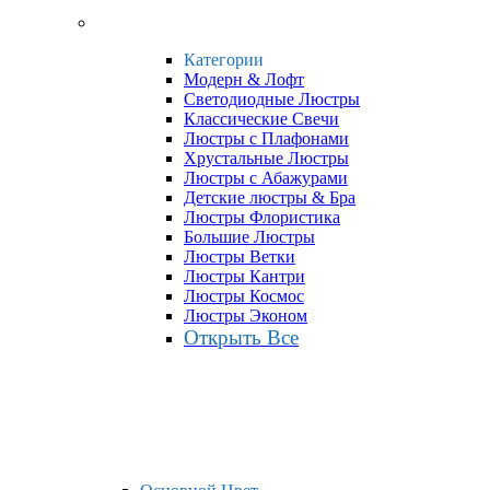
Категории
Модерн & Лофт
Светодиодные Люстры
Классические Свечи
Люстры с Плафонами
Хрустальные Люстры
Люстры с Абажурами
Детские люстры & Бра
Люстры Флористика
Большие Люстры
Люстры Ветки
Люстры Кантри
Люстры Космос
Люстры Эконом
Открыть Все