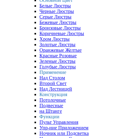
Основной Цвет
Белые Люстры
Черные Люстры
Серые Люстры
Бежевые Люстры
Бронзовые Люстры
Коричневые Люстры
Хром Люстры
Золотые Люстры
Оранжевые Желтые
Красные Розовые
Зеленые Люстры
Голубые Люстры
Применение
Над Столом
Второй Свет
Над Лестницей
Конструкция
Потолочные
Подвесные
на Штанге
Функции
Пульт Управления
Упр-ние Приложением
Ночник или Подсветка