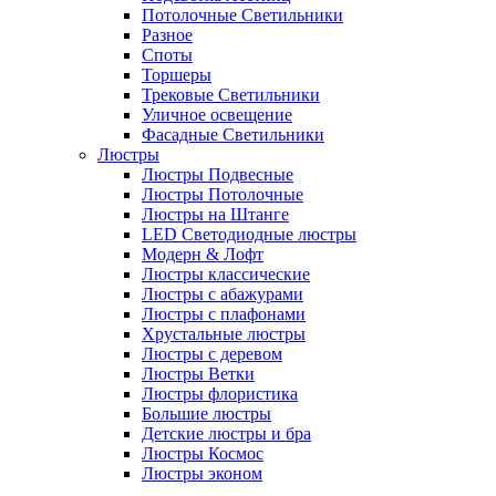
Потолочные Светильники
Разное
Споты
Торшеры
Трековые Светильники
Уличное освещение
Фасадные Светильники
Люстры
Люстры Подвесные
Люстры Потолочные
Люстры на Штанге
LED Светодиодные люстры
Модерн & Лофт
Люстры классические
Люстры с абажурами
Люстры с плафонами
Хрустальные люстры
Люстры с деревом
Люстры Ветки
Люстры флористика
Большие люстры
Детские люстры и бра
Люстры Космос
Люстры эконом