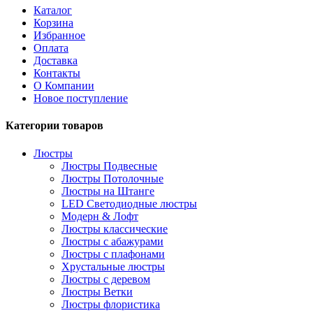
Каталог
Корзина
Избранное
Оплата
Доставка
Контакты
О Компании
Новое поступление
Категории товаров
Люстры
Люстры Подвесные
Люстры Потолочные
Люстры на Штанге
LED Светодиодные люстры
Модерн & Лофт
Люстры классические
Люстры с абажурами
Люстры с плафонами
Хрустальные люстры
Люстры с деревом
Люстры Ветки
Люстры флористика