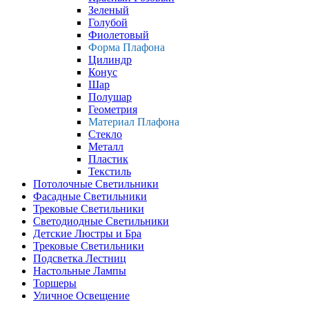
Зеленый
Голубой
Фиолетовый
Форма Плафона
Цилиндр
Конус
Шар
Полушар
Геометрия
Материал Плафона
Стекло
Металл
Пластик
Текстиль
Потолочные Светильники
Фасадные Светильники
Трековые Светильники
Светодиодные Светильники
Детские Люстры и Бра
Трековые Светильники
Подсветка Лестниц
Настольные Лампы
Торшеры
Уличное Освещение