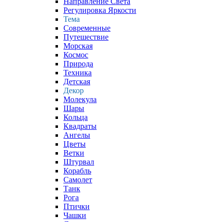
Направление Света
Регулировка Яркости
Тема
Современные
Путешествие
Морская
Космос
Природа
Техника
Детская
Декор
Молекула
Шары
Кольца
Квадраты
Ангелы
Цветы
Ветки
Штурвал
Корабль
Самолет
Танк
Рога
Птички
Чашки