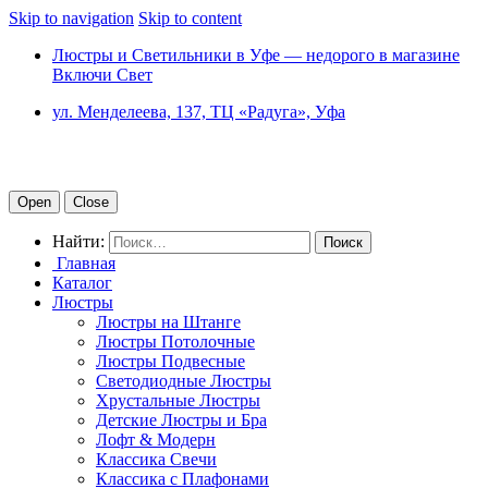
Skip to navigation
Skip to content
Люстры и Светильники в Уфе — недорого в магазине
Включи Свет
ул. Менделеева, 137, ТЦ «Радуга», Уфа
Open
Close
Найти:
Главная
Каталог
Люстры
Люстры на Штанге
Люстры Потолочные
Люстры Подвесные
Светодиодные Люстры
Хрустальные Люстры
Детские Люстры и Бра
Лофт & Модерн
Классика Свечи
Классика с Плафонами