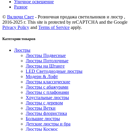
Уличное освещение
Разное
©
Включи Свет
- Розничная продажа светильников и люстр ,
2016-2025 г. This site is protected by reCAPTCHA and the Google
Privacy Policy
and
Terms of Service
apply.
Категории товаров
Люстры
Люстры Подвесные
Люстры Потолочные
Люстры на Штанге
LED Светодиодные люстры
Модерн & Лофт
Люстры классические
Люстры с абажурами
Люстры с плафонами
Хрустальные люстры
Люстры с деревом
Люстры Ветки
Люстры флористика
Большие люстры
Детские люстры и бра
Люстры Космос