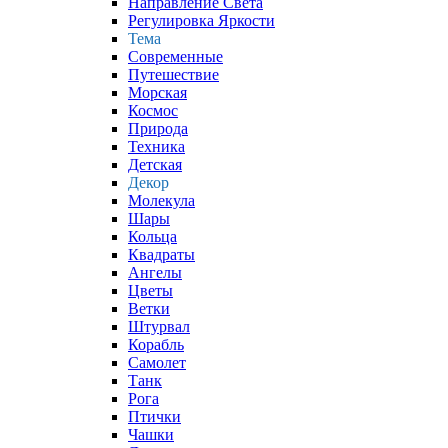
Направление Света
Регулировка Яркости
Тема
Современные
Путешествие
Морская
Космос
Природа
Техника
Детская
Декор
Молекула
Шары
Кольца
Квадраты
Ангелы
Цветы
Ветки
Штурвал
Корабль
Самолет
Танк
Рога
Птички
Чашки