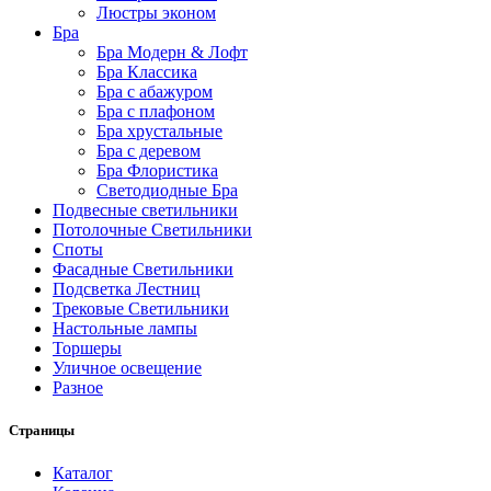
Люстры эконом
Бра
Бра Модерн & Лофт
Бра Классика
Бра с абажуром
Бра с плафоном
Бра хрустальные
Бра с деревом
Бра Флористика
Светодиодные Бра
Подвесные светильники
Потолочные Светильники
Споты
Фасадные Светильники
Подсветка Лестниц
Трековые Светильники
Настольные лампы
Торшеры
Уличное освещение
Разное
Страницы
Каталог