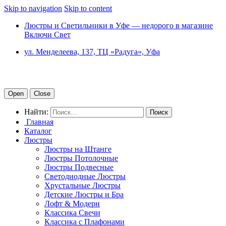
Skip to navigation
Skip to content
Люстры и Светильники в Уфе — недорого в магазине
Включи Свет
ул. Менделеева, 137, ТЦ «Радуга», Уфа
Open
Close
Найти:
Главная
Каталог
Люстры
Люстры на Штанге
Люстры Потолочные
Люстры Подвесные
Светодиодные Люстры
Хрустальные Люстры
Детские Люстры и Бра
Лофт & Модерн
Классика Свечи
Классика с Плафонами