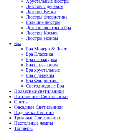
Хрустальные люстры
Люстры с деревом
Люстры Ветки
Люстры флористика
Большие люстры
Детские люстры и бра
Люстры Космос
Люстры эконом
Бра
Бра Модерн & Лофт
Бра Классика
Бра с абажуром
Бра с плафоном
Бра хрустальные
Бра с деревом
Бра Флористика
Светодиодные Бра
Подвесные светильники
Потолочные Светильники
Споты
Фасадные Светильники
Подсветка Лестниц
Трековые Светильники
Настольные лампы
Торшеры