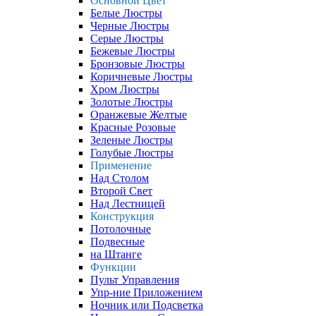
Основной Цвет
Белые Люстры
Черные Люстры
Серые Люстры
Бежевые Люстры
Бронзовые Люстры
Коричневые Люстры
Хром Люстры
Золотые Люстры
Оранжевые Желтые
Красные Розовые
Зеленые Люстры
Голубые Люстры
Применение
Над Столом
Второй Свет
Над Лестницей
Конструкция
Потолочные
Подвесные
на Штанге
Функции
Пульт Управления
Упр-ние Приложением
Ночник или Подсветка