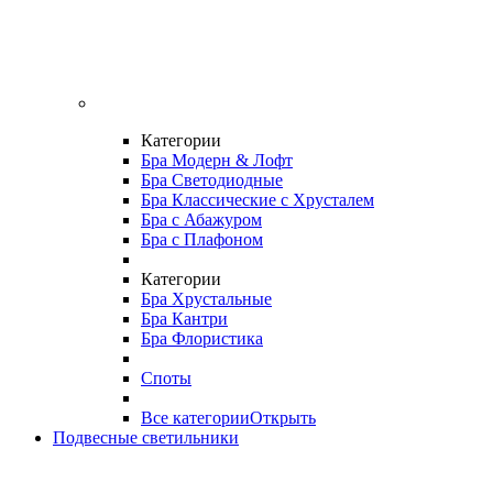
Категории
Бра Модерн & Лофт
Бра Светодиодные
Бра Классические с Хрусталем
Бра с Абажуром
Бра с Плафоном
Категории
Бра Хрустальные
Бра Кантри
Бра Флористика
Споты
Все категории
Открыть
Подвесные светильники