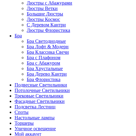
Люстры с Абажурами
Люстры Ветки
Большие Люстры
Люстры Космос
С Деревом Кантри
Люстры Флористика
Бра
Бра Светодиодные
Бра Лофт & Модерн
Бра Классика Свечи
Бра с Плафоном
Бра с Абажуром
Бра Хрустальные
Бра Дерево Кантри
Бра Флористика
Подвесные Светильники
Потолочные Светильники
Трековые Светильники
Фасадные Светильники
Подсветка Лестниц
Споты
Настольные лампы
Торшеры
Уличное освещение
Мой аккаунт