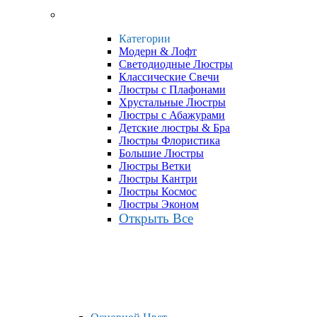
Категории
Модерн & Лофт
Светодиодные Люстры
Классические Свечи
Люстры с Плафонами
Хрустальные Люстры
Люстры с Абажурами
Детские люстры & Бра
Люстры Флористика
Большие Люстры
Люстры Ветки
Люстры Кантри
Люстры Космос
Люстры Эконом
Открыть Все