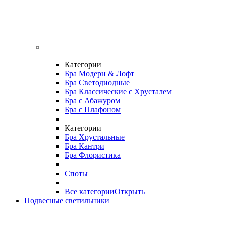
Категории
Бра Модерн & Лофт
Бра Светодиодные
Бра Классические с Хрусталем
Бра с Абажуром
Бра с Плафоном
Категории
Бра Хрустальные
Бра Кантри
Бра Флористика
Споты
Все категории
Открыть
Подвесные светильники