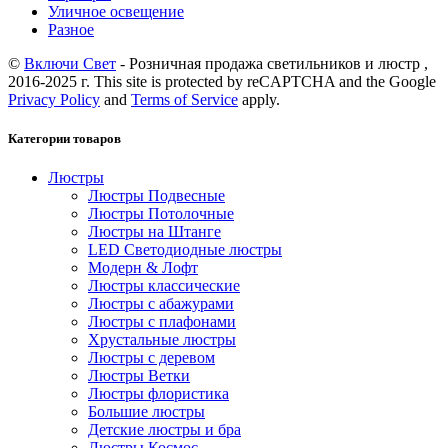
Уличное освещение
Разное
©
Включи Свет
- Розничная продажа светильников и люстр ,
2016-2025 г. This site is protected by reCAPTCHA and the Google
Privacy Policy
and
Terms of Service
apply.
Категории товаров
Люстры
Люстры Подвесные
Люстры Потолочные
Люстры на Штанге
LED Светодиодные люстры
Модерн & Лофт
Люстры классические
Люстры с абажурами
Люстры с плафонами
Хрустальные люстры
Люстры с деревом
Люстры Ветки
Люстры флористика
Большие люстры
Детские люстры и бра
Люстры Космос