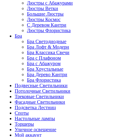
Люстры с Абажурами
Люстры Ветки
Большие Люстры
Люстры Космос
С Деревом Кантри
Люстры Флористика
Бра
Бра Светодиодные
Бра Лофт & Модерн
Бра Классика Свечи
Бра с Плафоном
Бра с Абажуром
Бра Хрустальные
Бра Дерево Кантри
Бра Флористика
Подвесные Светильники
Потолочные Светильники
Трековые Светильники
Фасадные Светильники
Подсветка Лестниц
Споты
Настольные лампы
Торшеры
Уличное освещение
Мой аккаунт