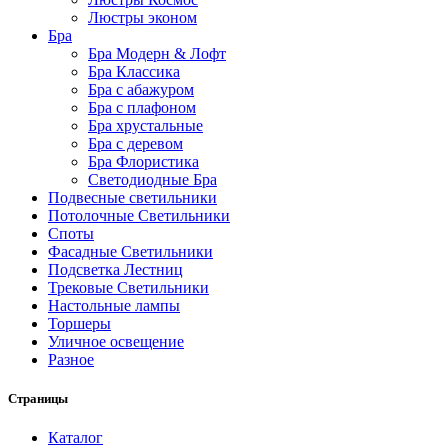
Люстры эконом
Бра
Бра Модерн & Лофт
Бра Классика
Бра с абажуром
Бра с плафоном
Бра хрустальные
Бра с деревом
Бра Флористика
Светодиодные Бра
Подвесные светильники
Потолочные Светильники
Споты
Фасадные Светильники
Подсветка Лестниц
Трековые Светильники
Настольные лампы
Торшеры
Уличное освещение
Разное
Страницы
Каталог