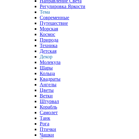
Направление Света
Регулировка Яркости
Тема
Современные
Путешествие
Морская
Космос
Природа
Техника
Детская
Декор
Молекула
Шары
Кольца
Квадраты
Ангелы
Цветы
Ветки
Штурвал
Корабль
Самолет
Танк
Рога
Птички
Чашки