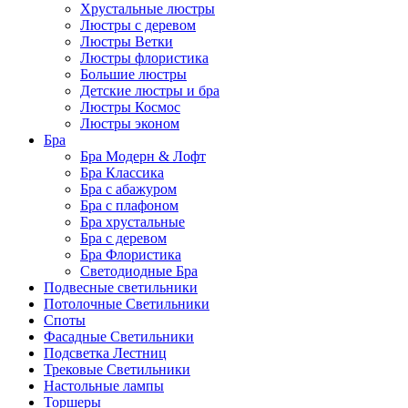
Хрустальные люстры
Люстры с деревом
Люстры Ветки
Люстры флористика
Большие люстры
Детские люстры и бра
Люстры Космос
Люстры эконом
Бра
Бра Модерн & Лофт
Бра Классика
Бра с абажуром
Бра с плафоном
Бра хрустальные
Бра с деревом
Бра Флористика
Светодиодные Бра
Подвесные светильники
Потолочные Светильники
Споты
Фасадные Светильники
Подсветка Лестниц
Трековые Светильники
Настольные лампы
Торшеры