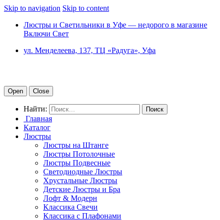
Skip to navigation
Skip to content
Люстры и Светильники в Уфе — недорого в магазине
Включи Свет
ул. Менделеева, 137, ТЦ «Радуга», Уфа
Open
Close
Найти:
Главная
Каталог
Люстры
Люстры на Штанге
Люстры Потолочные
Люстры Подвесные
Светодиодные Люстры
Хрустальные Люстры
Детские Люстры и Бра
Лофт & Модерн
Классика Свечи
Классика с Плафонами