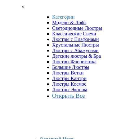
Категории
Модерн & Лофт
Светодиодные Люстры
Классические Свечи
Люстры с Плафонами
Хрустальные Люстры
Люстры с Абажурами
Детские люстры & Бра
Люстры Флористика
Большие Люстры
Люстры Ветки
Люстры Кантри
Люстры Космос
Люстры Эконом
Открыть Все