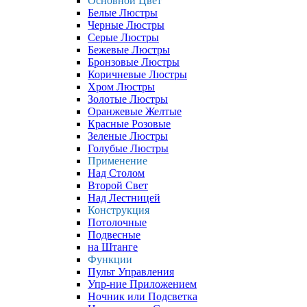
Основной Цвет
Белые Люстры
Черные Люстры
Серые Люстры
Бежевые Люстры
Бронзовые Люстры
Коричневые Люстры
Хром Люстры
Золотые Люстры
Оранжевые Желтые
Красные Розовые
Зеленые Люстры
Голубые Люстры
Применение
Над Столом
Второй Свет
Над Лестницей
Конструкция
Потолочные
Подвесные
на Штанге
Функции
Пульт Управления
Упр-ние Приложением
Ночник или Подсветка