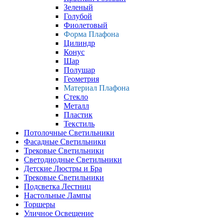
Зеленый
Голубой
Фиолетовый
Форма Плафона
Цилиндр
Конус
Шар
Полушар
Геометрия
Материал Плафона
Стекло
Металл
Пластик
Текстиль
Потолочные Светильники
Фасадные Светильники
Трековые Светильники
Светодиодные Светильники
Детские Люстры и Бра
Трековые Светильники
Подсветка Лестниц
Настольные Лампы
Торшеры
Уличное Освещение