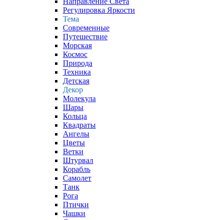
Направление Света
Регулировка Яркости
Тема
Современные
Путешествие
Морская
Космос
Природа
Техника
Детская
Декор
Молекула
Шары
Кольца
Квадраты
Ангелы
Цветы
Ветки
Штурвал
Корабль
Самолет
Танк
Рога
Птички
Чашки