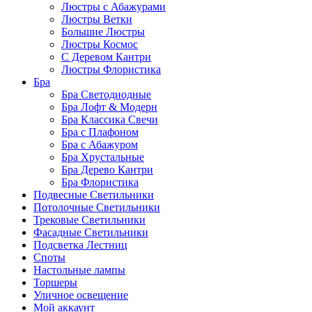
Люстры с Абажурами
Люстры Ветки
Большие Люстры
Люстры Космос
С Деревом Кантри
Люстры Флористика
Бра
Бра Светодиодные
Бра Лофт & Модерн
Бра Классика Свечи
Бра с Плафоном
Бра с Абажуром
Бра Хрустальные
Бра Дерево Кантри
Бра Флористика
Подвесные Светильники
Потолочные Светильники
Трековые Светильники
Фасадные Светильники
Подсветка Лестниц
Споты
Настольные лампы
Торшеры
Уличное освещение
Мой аккаунт