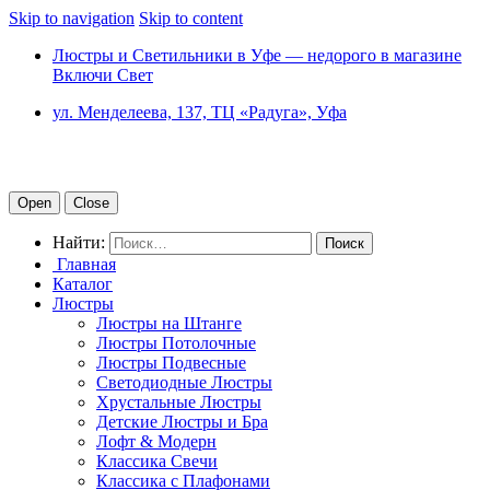
Skip to navigation
Skip to content
Люстры и Светильники в Уфе — недорого в магазине
Включи Свет
ул. Менделеева, 137, ТЦ «Радуга», Уфа
Open
Close
Найти:
Главная
Каталог
Люстры
Люстры на Штанге
Люстры Потолочные
Люстры Подвесные
Светодиодные Люстры
Хрустальные Люстры
Детские Люстры и Бра
Лофт & Модерн
Классика Свечи
Классика с Плафонами