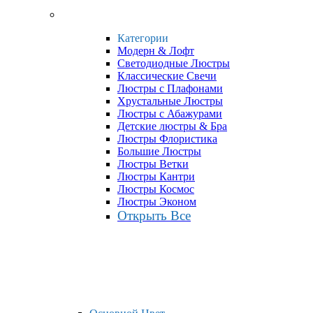
Категории
Модерн & Лофт
Светодиодные Люстры
Классические Свечи
Люстры с Плафонами
Хрустальные Люстры
Люстры с Абажурами
Детские люстры & Бра
Люстры Флористика
Большие Люстры
Люстры Ветки
Люстры Кантри
Люстры Космос
Люстры Эконом
Открыть Все