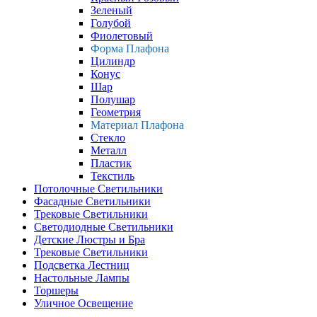
Зеленый
Голубой
Фиолетовый
Форма Плафона
Цилиндр
Конус
Шар
Полушар
Геометрия
Материал Плафона
Стекло
Металл
Пластик
Текстиль
Потолочные Светильники
Фасадные Светильники
Трековые Светильники
Светодиодные Светильники
Детские Люстры и Бра
Трековые Светильники
Подсветка Лестниц
Настольные Лампы
Торшеры
Уличное Освещение