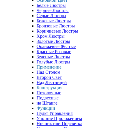
Основной Цвет
Белые Люстры
Черные Люстры
Серые Люстры
Бежевые Люстры
Бронзовые Люстры
Коричневые Люстры
Хром Люстры
Золотые Люстры
Оранжевые Желтые
Красные Розовые
Зеленые Люстры
Голубые Люстры
Применение
Над Столом
Второй Свет
Над Лестницей
Конструкция
Потолочные
Подвесные
на Штанге
Функции
Пульт Управления
Упр-ние Приложением
Ночник или Подсветка