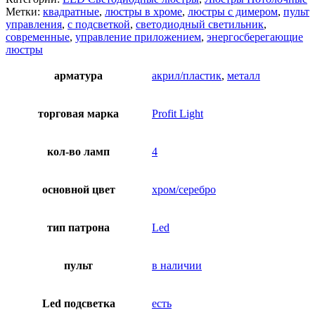
Метки:
квадратные
,
люстры в хроме
,
люстры с димером
,
пульт
управления
,
с подсветкой
,
светодиодный светильник
,
современные
,
управление приложением
,
энергосберегающие
люстры
арматура
акрил/пластик
,
металл
торговая марка
Profit Light
кол-во ламп
4
основной цвет
хром/серебро
тип патрона
Led
пульт
в наличии
Led подсветка
есть