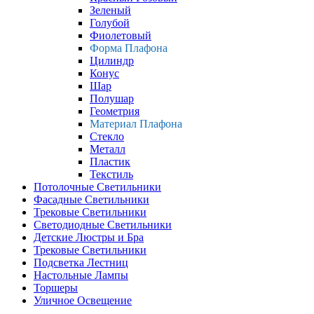
Зеленый
Голубой
Фиолетовый
Форма Плафона
Цилиндр
Конус
Шар
Полушар
Геометрия
Материал Плафона
Стекло
Металл
Пластик
Текстиль
Потолочные Светильники
Фасадные Светильники
Трековые Светильники
Светодиодные Светильники
Детские Люстры и Бра
Трековые Светильники
Подсветка Лестниц
Настольные Лампы
Торшеры
Уличное Освещение