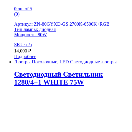
0
out of 5
(0)
Артикул: ZN-80GYXD-GS 2700K-6500K+RGB
Тип лампы: диодная
Мощность: 80W
SKU: n/a
14,000
₽
Подробнее
Люстры Потолочные
,
LED Светодиодные люстры
Светодиодный Светильник
1280/4+1 WHITE 75W