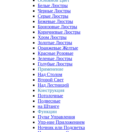
Основной Цвет
Белые Люстры
Черные Люстры
Серые Люстры
Бежевые Люстры
Бронзовые Люстры
Коричневые Люстры
Хром Люстры
Золотые Люстры
Оранжевые Желтые
Красные Розовые
Зеленые Люстры
Голубые Люстры
Применение
Над Столом
Второй Свет
Над Лестницей
Конструкция
Потолочные
Подвесные
на Штанге
Функции
Пульт Управления
Упр-ние Приложением
Ночник или Подсветка