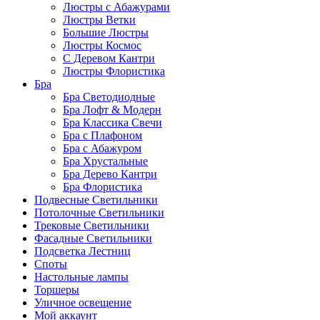
Люстры с Абажурами
Люстры Ветки
Большие Люстры
Люстры Космос
С Деревом Кантри
Люстры Флористика
Бра
Бра Светодиодные
Бра Лофт & Модерн
Бра Классика Свечи
Бра с Плафоном
Бра с Абажуром
Бра Хрустальные
Бра Дерево Кантри
Бра Флористика
Подвесные Светильники
Потолочные Светильники
Трековые Светильники
Фасадные Светильники
Подсветка Лестниц
Споты
Настольные лампы
Торшеры
Уличное освещение
Мой аккаунт