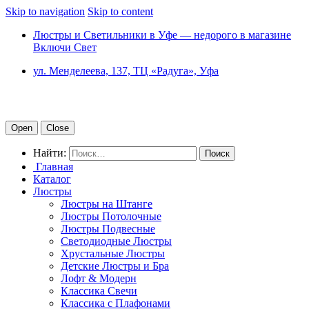
Skip to navigation
Skip to content
Люстры и Светильники в Уфе — недорого в магазине
Включи Свет
ул. Менделеева, 137, ТЦ «Радуга», Уфа
Open
Close
Найти:
Главная
Каталог
Люстры
Люстры на Штанге
Люстры Потолочные
Люстры Подвесные
Светодиодные Люстры
Хрустальные Люстры
Детские Люстры и Бра
Лофт & Модерн
Классика Свечи
Классика с Плафонами