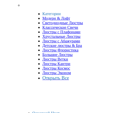
Категории
Модерн & Лофт
Светодиодные Люстры
Классические Свечи
Люстры с Плафонами
Хрустальные Люстры
Люстры с Абажурами
Детские люстры & Бра
Люстры Флористика
Большие Люстры
Люстры Ветки
Люстры Кантри
Люстры Космос
Люстры Эконом
Открыть Все