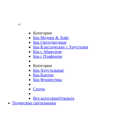
Категории
Бра Модерн & Лофт
Бра Светодиодные
Бра Классические с Хрусталем
Бра с Абажуром
Бра с Плафоном
Категории
Бра Хрустальные
Бра Кантри
Бра Флористика
Споты
Все категории
Открыть
Подвесные светильники