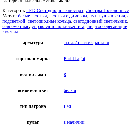
Материал плафона: металл, акрил
Категории:
LED Светодиодные люстры
,
Люстры Потолочные
Метки:
белые люстры
,
люстры с димером
,
пульт управления
,
с
подсветкой
,
светодиодные кольца
,
светодиодный светильник
,
современные
,
управление приложением
,
энергосберегающие
люстры
арматура
акрил/пластик
,
металл
торговая марка
Profit Light
кол-во ламп
8
основной цвет
белый
тип патрона
Led
пульт
в наличии