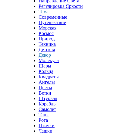
Направление Света
Регулировка Яркости
Тема
Современные
Путешествие
Морская
Космос
Природа
Техника
Детская
Декор
Молекула
Шары
Кольца
Квадраты
Ангелы
Цветы
Ветки
Штурвал
Корабль
Самолет
Танк
Рога
Птички
Чашки