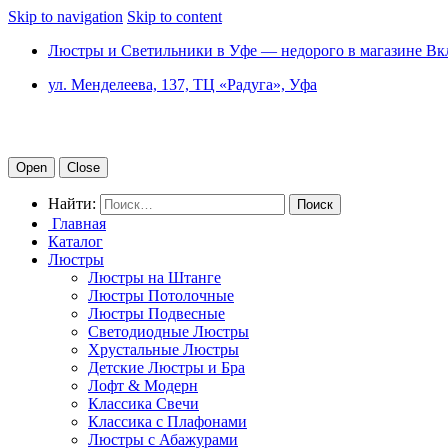
Skip to navigation
Skip to content
Люстры и Светильники в Уфе — недорого в магазине Вк
ул. Менделеева, 137, ТЦ «Радуга», Уфа
Open
Close
Найти:
Главная
Каталог
Люстры
Люстры на Штанге
Люстры Потолочные
Люстры Подвесные
Светодиодные Люстры
Хрустальные Люстры
Детские Люстры и Бра
Лофт & Модерн
Классика Свечи
Классика с Плафонами
Люстры с Абажурами