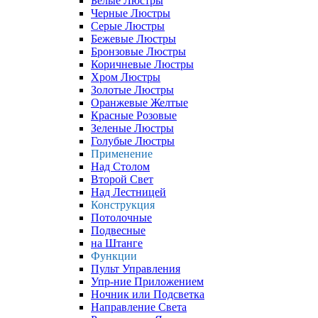
Белые Люстры
Черные Люстры
Серые Люстры
Бежевые Люстры
Бронзовые Люстры
Коричневые Люстры
Хром Люстры
Золотые Люстры
Оранжевые Желтые
Красные Розовые
Зеленые Люстры
Голубые Люстры
Применение
Над Столом
Второй Свет
Над Лестницей
Конструкция
Потолочные
Подвесные
на Штанге
Функции
Пульт Управления
Упр-ние Приложением
Ночник или Подсветка
Направление Света