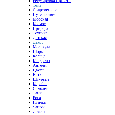
Регулировка Яркости
Тема
Современные
Путешествие
Морская
Космос
Природа
Техника
Детская
Декор
Молекула
Шары
Кольца
Квадраты
Ангелы
Цветы
Ветки
Штурвал
Корабль
Самолет
Танк
Рога
Птички
Чашки
Ложки