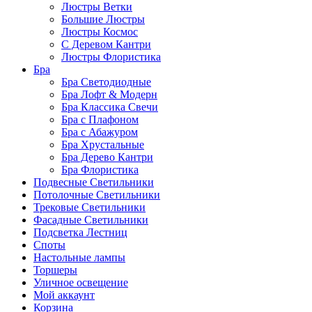
Люстры Ветки
Большие Люстры
Люстры Космос
С Деревом Кантри
Люстры Флористика
Бра
Бра Светодиодные
Бра Лофт & Модерн
Бра Классика Свечи
Бра с Плафоном
Бра с Абажуром
Бра Хрустальные
Бра Дерево Кантри
Бра Флористика
Подвесные Светильники
Потолочные Светильники
Трековые Светильники
Фасадные Светильники
Подсветка Лестниц
Споты
Настольные лампы
Торшеры
Уличное освещение
Мой аккаунт
Корзина