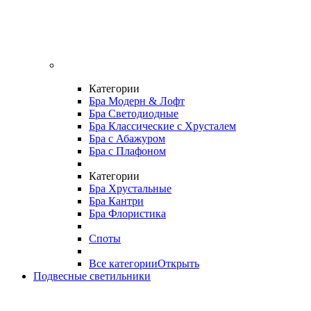
Категории
Бра Модерн & Лофт
Бра Светодиодные
Бра Классические с Хрусталем
Бра с Абажуром
Бра с Плафоном
Категории
Бра Хрустальные
Бра Кантри
Бра Флористика
Споты
Все категории
Открыть
Подвесные светильники