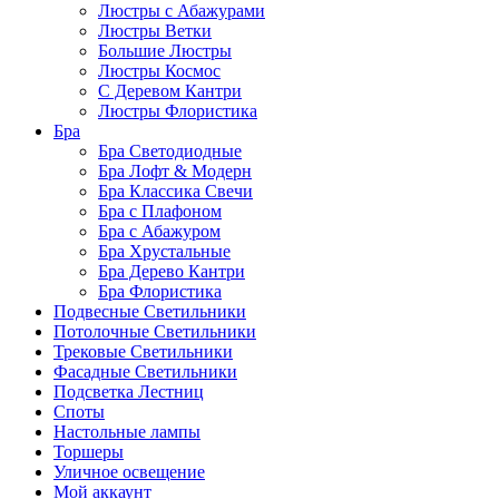
Люстры с Абажурами
Люстры Ветки
Большие Люстры
Люстры Космос
С Деревом Кантри
Люстры Флористика
Бра
Бра Светодиодные
Бра Лофт & Модерн
Бра Классика Свечи
Бра с Плафоном
Бра с Абажуром
Бра Хрустальные
Бра Дерево Кантри
Бра Флористика
Подвесные Светильники
Потолочные Светильники
Трековые Светильники
Фасадные Светильники
Подсветка Лестниц
Споты
Настольные лампы
Торшеры
Уличное освещение
Мой аккаунт