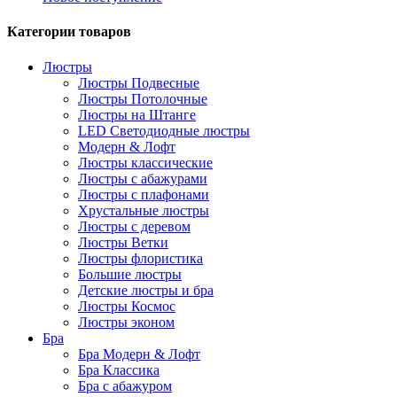
Категории товаров
Люстры
Люстры Подвесные
Люстры Потолочные
Люстры на Штанге
LED Светодиодные люстры
Модерн & Лофт
Люстры классические
Люстры с абажурами
Люстры с плафонами
Хрустальные люстры
Люстры с деревом
Люстры Ветки
Люстры флористика
Большие люстры
Детские люстры и бра
Люстры Космос
Люстры эконом
Бра
Бра Модерн & Лофт
Бра Классика
Бра с абажуром