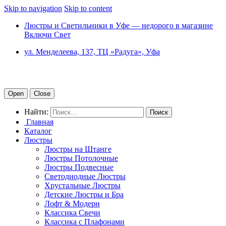
Skip to navigation
Skip to content
Люстры и Светильники в Уфе — недорого в магазине
Включи Свет
ул. Менделеева, 137, ТЦ «Радуга», Уфа
Open
Close
Найти:
Главная
Каталог
Люстры
Люстры на Штанге
Люстры Потолочные
Люстры Подвесные
Светодиодные Люстры
Хрустальные Люстры
Детские Люстры и Бра
Лофт & Модерн
Классика Свечи
Классика с Плафонами