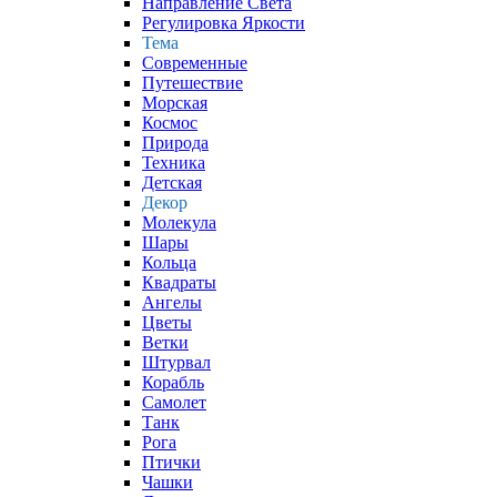
Направление Света
Регулировка Яркости
Тема
Современные
Путешествие
Морская
Космос
Природа
Техника
Детская
Декор
Молекула
Шары
Кольца
Квадраты
Ангелы
Цветы
Ветки
Штурвал
Корабль
Самолет
Танк
Рога
Птички
Чашки