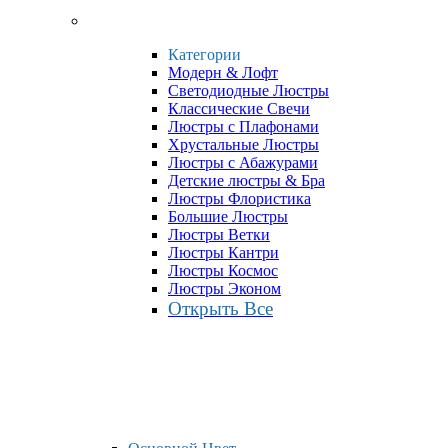
Категории
Модерн & Лофт
Светодиодные Люстры
Классические Свечи
Люстры с Плафонами
Хрустальные Люстры
Люстры с Абажурами
Детские люстры & Бра
Люстры Флористика
Большие Люстры
Люстры Ветки
Люстры Кантри
Люстры Космос
Люстры Эконом
Открыть Все