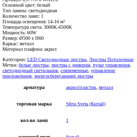
Основной цвет: белый
Тип лампы: светодиодная
Количество ламп: 1
Площадь освещения: 14-16 м²
Температура света: 3000K-6500K
Мощность: 60W
Размер: Ø500 x H60
Каркас: металл
Материал плафона: акрил
Категории:
LED Светодиодные люстры
,
Люстры Потолочные
Метки:
белые люстры
,
люстры с димером
,
пульт управления
,
светодиодный светильник
,
современные
,
управление
приложением
,
энергосберегающие люстры
арматура
акрил/пластик
,
металл
торговая марка
Sfera Sveta (Китай)
кол-во ламп
1
основной цвет
белый