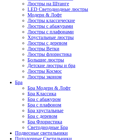
Люстры на Штанге
LED Светодиодные люстры
Модерн & Лофт
Люстры классические
Люстры с абажурами
Люстры с плафонами
Хрустальные люстры
Люстры с деревом
Люстры Ветки
Люстры флористика
Большие люстры
Детские люстры и бра
Люстры Космос
Люстры эконом
Бра
Бра Модерн & Лофт
Бра Классика
Бра с абажуром
Бра с плафоном
Бра хрустальные
Бра с деревом
Бра Флористика
Светодиодные Бра
Подвесные светильники
Потолочные Светильники