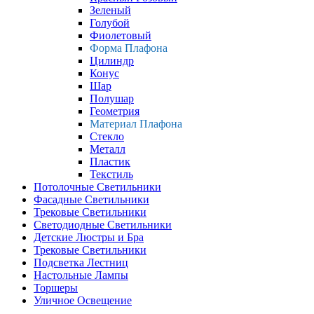
Зеленый
Голубой
Фиолетовый
Форма Плафона
Цилиндр
Конус
Шар
Полушар
Геометрия
Материал Плафона
Стекло
Металл
Пластик
Текстиль
Потолочные Светильники
Фасадные Светильники
Трековые Светильники
Светодиодные Светильники
Детские Люстры и Бра
Трековые Светильники
Подсветка Лестниц
Настольные Лампы
Торшеры
Уличное Освещение