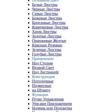
Основной Цвет
Белые Люстры
Черные Люстры
Серые Люстры
Бежевые Люстры
Бронзовые Люстры
Коричневые Люстры
Хром Люстры
Золотые Люстры
Оранжевые Желтые
Красные Розовые
Зеленые Люстры
Голубые Люстры
Применение
Над Столом
Второй Свет
Над Лестницей
Конструкция
Потолочные
Подвесные
на Штанге
Функции
Пульт Управления
Упр-ние Приложением
Ночник или Подсветка