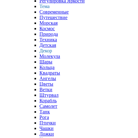
Регулировка Яркости
Тема
Современные
Путешествие
Морская
Космос
Природа
Техника
Детская
Декор
Молекула
Шары
Кольца
Квадраты
Ангелы
Цветы
Ветки
Штурвал
Корабль
Самолет
Танк
Рога
Птички
Чашки
Ложки