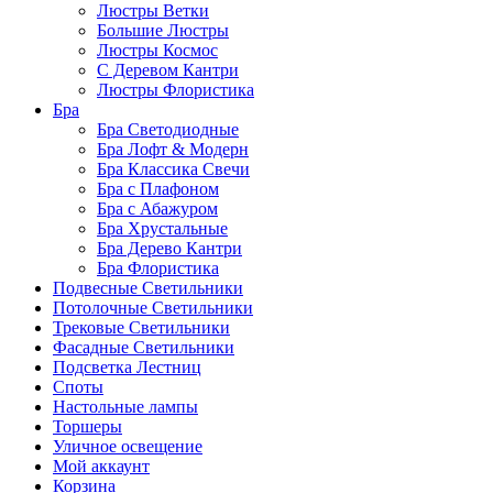
Люстры Ветки
Большие Люстры
Люстры Космос
С Деревом Кантри
Люстры Флористика
Бра
Бра Светодиодные
Бра Лофт & Модерн
Бра Классика Свечи
Бра с Плафоном
Бра с Абажуром
Бра Хрустальные
Бра Дерево Кантри
Бра Флористика
Подвесные Светильники
Потолочные Светильники
Трековые Светильники
Фасадные Светильники
Подсветка Лестниц
Споты
Настольные лампы
Торшеры
Уличное освещение
Мой аккаунт
Корзина