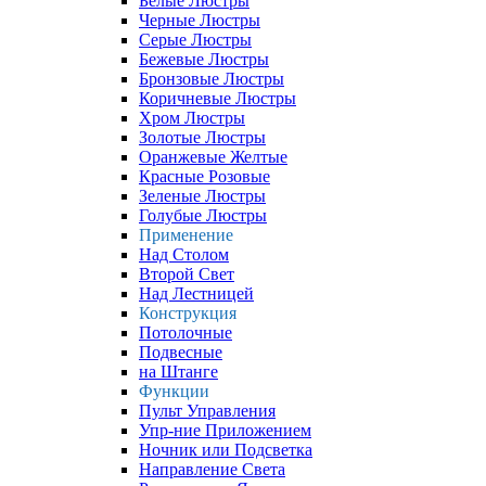
Белые Люстры
Черные Люстры
Серые Люстры
Бежевые Люстры
Бронзовые Люстры
Коричневые Люстры
Хром Люстры
Золотые Люстры
Оранжевые Желтые
Красные Розовые
Зеленые Люстры
Голубые Люстры
Применение
Над Столом
Второй Свет
Над Лестницей
Конструкция
Потолочные
Подвесные
на Штанге
Функции
Пульт Управления
Упр-ние Приложением
Ночник или Подсветка
Направление Света