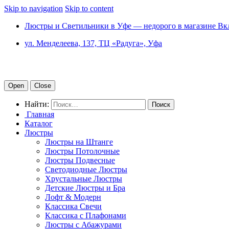
Skip to navigation
Skip to content
Люстры и Светильники в Уфе — недорого в магазине Вк
ул. Менделеева, 137, ТЦ «Радуга», Уфа
Open
Close
Найти:
Главная
Каталог
Люстры
Люстры на Штанге
Люстры Потолочные
Люстры Подвесные
Светодиодные Люстры
Хрустальные Люстры
Детские Люстры и Бра
Лофт & Модерн
Классика Свечи
Классика с Плафонами
Люстры с Абажурами