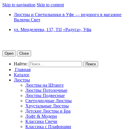
Skip to navigation
Skip to content
Люстры и Светильники в Уфе — недорого в магазине
Включи Свет
ул. Менделеева, 137, ТЦ «Радуга», Уфа
Open
Close
Найти:
Главная
Каталог
Люстры
Люстры на Штанге
Люстры Потолочные
Люстры Подвесные
Светодиодные Люстры
Хрустальные Люстры
Детские Люстры и Бра
Лофт & Модерн
Классика Свечи
Классика с Плафонами