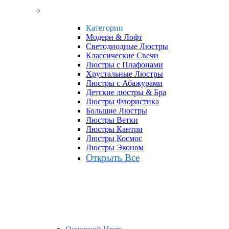
Категории
Модерн & Лофт
Светодиодные Люстры
Классические Свечи
Люстры с Плафонами
Хрустальные Люстры
Люстры с Абажурами
Детские люстры & Бра
Люстры Флористика
Большие Люстры
Люстры Ветки
Люстры Кантри
Люстры Космос
Люстры Эконом
Открыть Все