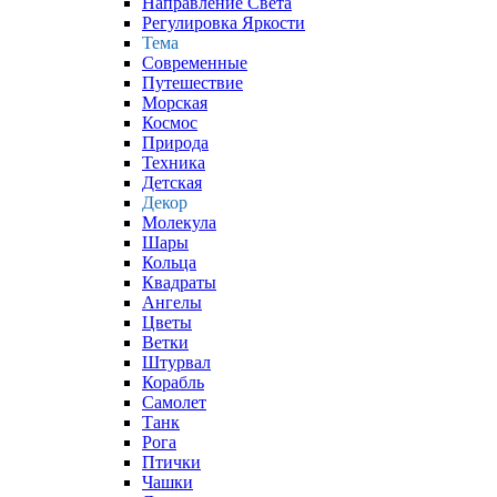
Направление Света
Регулировка Яркости
Тема
Современные
Путешествие
Морская
Космос
Природа
Техника
Детская
Декор
Молекула
Шары
Кольца
Квадраты
Ангелы
Цветы
Ветки
Штурвал
Корабль
Самолет
Танк
Рога
Птички
Чашки