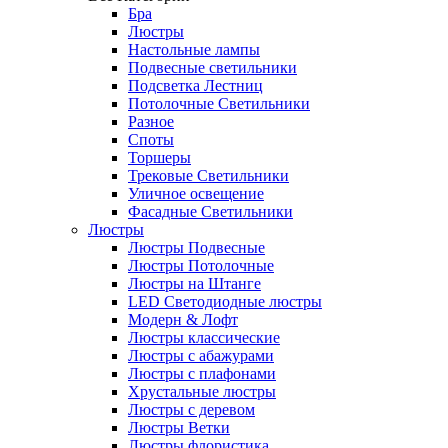
Бра
Люстры
Настольные лампы
Подвесные светильники
Подсветка Лестниц
Потолочные Светильники
Разное
Споты
Торшеры
Трековые Светильники
Уличное освещение
Фасадные Светильники
Люстры
Люстры Подвесные
Люстры Потолочные
Люстры на Штанге
LED Светодиодные люстры
Модерн & Лофт
Люстры классические
Люстры с абажурами
Люстры с плафонами
Хрустальные люстры
Люстры с деревом
Люстры Ветки
Люстры флористика