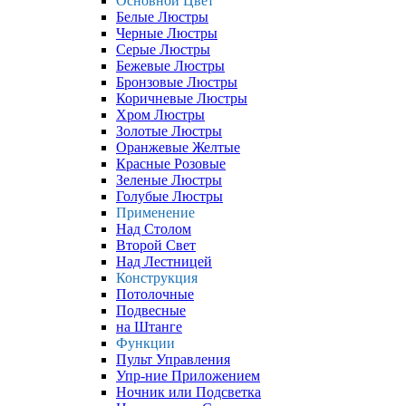
Основной Цвет
Белые Люстры
Черные Люстры
Серые Люстры
Бежевые Люстры
Бронзовые Люстры
Коричневые Люстры
Хром Люстры
Золотые Люстры
Оранжевые Желтые
Красные Розовые
Зеленые Люстры
Голубые Люстры
Применение
Над Столом
Второй Свет
Над Лестницей
Конструкция
Потолочные
Подвесные
на Штанге
Функции
Пульт Управления
Упр-ние Приложением
Ночник или Подсветка