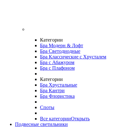
Категории
Бра Модерн & Лофт
Бра Светодиодные
Бра Классические с Хрусталем
Бра с Абажуром
Бра с Плафоном
Категории
Бра Хрустальные
Бра Кантри
Бра Флористика
Споты
Все категории
Открыть
Подвесные светильники