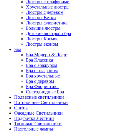
Люстры с плафонами
Хрустальные люстры
Люстры с деревом
Люстры Ветки
Люстры флористика
Большие люстры
Детские люстры и бра
Люстры Космос
Люстры эконом
Бра
Бра Модерн & Лофт
Бра Классика
Бра с абажуром
Бра с плафоном
Бра хрустальные
Бра с деревом
Бра Флористика
Светодиодные Бра
Подвесные светильники
Потолочные Светильники
Споты
Фасадные Светильники
Подсветка Лестниц
Трековые Светильники
Настольные лампы