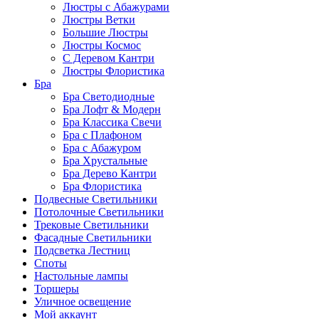
Люстры с Абажурами
Люстры Ветки
Большие Люстры
Люстры Космос
С Деревом Кантри
Люстры Флористика
Бра
Бра Светодиодные
Бра Лофт & Модерн
Бра Классика Свечи
Бра с Плафоном
Бра с Абажуром
Бра Хрустальные
Бра Дерево Кантри
Бра Флористика
Подвесные Светильники
Потолочные Светильники
Трековые Светильники
Фасадные Светильники
Подсветка Лестниц
Споты
Настольные лампы
Торшеры
Уличное освещение
Мой аккаунт