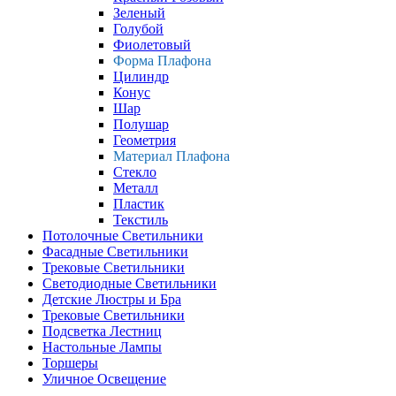
Зеленый
Голубой
Фиолетовый
Форма Плафона
Цилиндр
Конус
Шар
Полушар
Геометрия
Материал Плафона
Стекло
Металл
Пластик
Текстиль
Потолочные Светильники
Фасадные Светильники
Трековые Светильники
Светодиодные Светильники
Детские Люстры и Бра
Трековые Светильники
Подсветка Лестниц
Настольные Лампы
Торшеры
Уличное Освещение