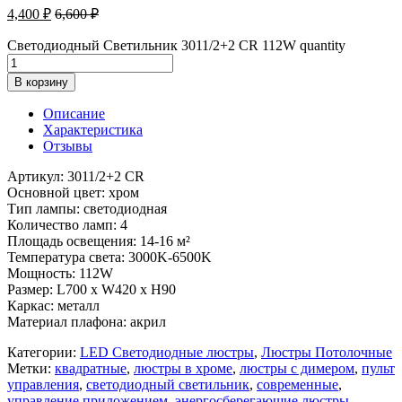
4,400
₽
6,600
₽
Светодиодный Светильник 3011/2+2 CR 112W quantity
В корзину
Описание
Характеристика
Отзывы
Артикул: 3011/2+2 CR
Основной цвет: хром
Тип лампы: светодиодная
Количество ламп: 4
Площадь освещения: 14-16 м²
Температура света: 3000K-6500K
Мощность: 112W
Размер: L700 x W420 x H90
Каркас: металл
Материал плафона: акрил
Категории:
LED Светодиодные люстры
,
Люстры Потолочные
Метки:
квадратные
,
люстры в хроме
,
люстры с димером
,
пульт
управления
,
светодиодный светильник
,
современные
,
управление приложением
,
энергосберегающие люстры