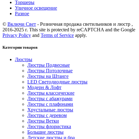
Торшеры
Уличное освещение
Разное
©
Включи Свет
- Розничная продажа светильников и люстр ,
2016-2025 г. This site is protected by reCAPTCHA and the Google
Privacy Policy
and
Terms of Service
apply.
Категории товаров
Люстры
Люстры Подвесные
Люстры Потолочные
Люстры на Штанге
LED Светодиодные люстры
Модерн & Лофт
Люстры классические
Люстры с абажурами
Люстры с плафонами
Хрустальные люстры
Люстры с деревом
Люстры Ветки
Люстры флористика
Большие люстры
Детские люстры и бра