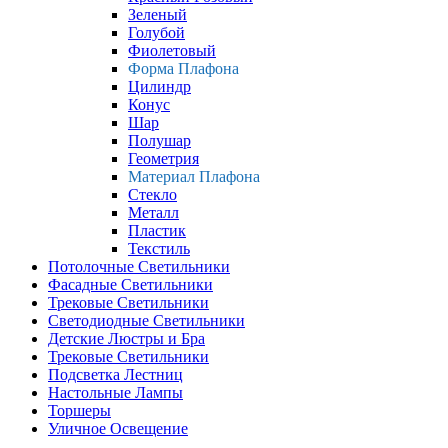
Зеленый
Голубой
Фиолетовый
Форма Плафона
Цилиндр
Конус
Шар
Полушар
Геометрия
Материал Плафона
Стекло
Металл
Пластик
Текстиль
Потолочные Светильники
Фасадные Светильники
Трековые Светильники
Светодиодные Светильники
Детские Люстры и Бра
Трековые Светильники
Подсветка Лестниц
Настольные Лампы
Торшеры
Уличное Освещение