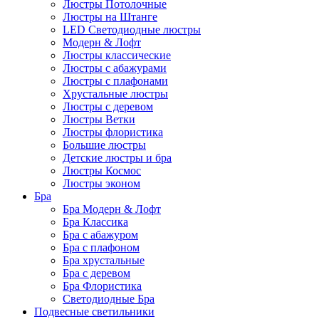
Люстры Потолочные
Люстры на Штанге
LED Светодиодные люстры
Модерн & Лофт
Люстры классические
Люстры с абажурами
Люстры с плафонами
Хрустальные люстры
Люстры с деревом
Люстры Ветки
Люстры флористика
Большие люстры
Детские люстры и бра
Люстры Космос
Люстры эконом
Бра
Бра Модерн & Лофт
Бра Классика
Бра с абажуром
Бра с плафоном
Бра хрустальные
Бра с деревом
Бра Флористика
Светодиодные Бра
Подвесные светильники