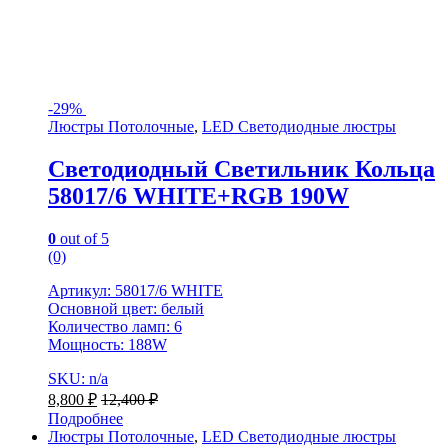
-
29%
Люстры Потолочные
,
LED Светодиодные люстры
Светодиодный Светильник Кольца
58017/6 WHITE+RGB 190W
0
out of 5
(0)
Артикул: 58017/6 WHITE
Основной цвет: белый
Количество ламп: 6
Мощность: 188W
SKU: n/a
8,800
₽
12,400
₽
Подробнее
Люстры Потолочные
,
LED Светодиодные люстры