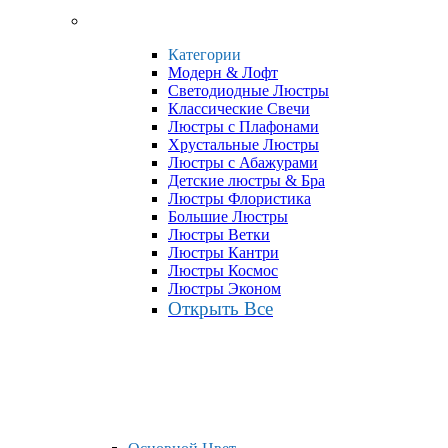
Категории
Модерн & Лофт
Светодиодные Люстры
Классические Свечи
Люстры с Плафонами
Хрустальные Люстры
Люстры с Абажурами
Детские люстры & Бра
Люстры Флористика
Большие Люстры
Люстры Ветки
Люстры Кантри
Люстры Космос
Люстры Эконом
Открыть Все