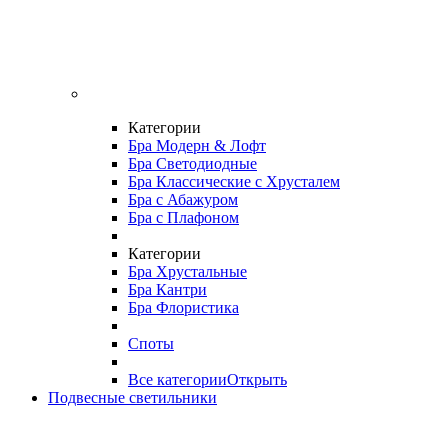
Категории
Бра Модерн & Лофт
Бра Светодиодные
Бра Классические с Хрусталем
Бра с Абажуром
Бра с Плафоном
Категории
Бра Хрустальные
Бра Кантри
Бра Флористика
Споты
Все категории
Открыть
Подвесные светильники