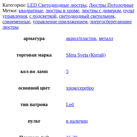
Категории:
LED Светодиодные люстры
,
Люстры Потолочные
Метки:
квадратные
,
люстры в хроме
,
люстры с димером
,
пульт
управления
,
с подсветкой
,
светодиодный светильник
,
современные
,
управление приложением
,
энергосберегающие
люстры
арматура
акрил/пластик
,
металл
торговая марка
Sfera Sveta (Китай)
кол-во ламп
5
основной цвет
хром/серебро
тип патрона
Led
пульт
в наличии