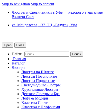
Skip to navigation
Skip to content
Люстры и Светильники в Уфе — недорого в магазине
Включи Свет
ул. Менделеева, 137, ТЦ «Радуга», Уфа
Open
Close
Найти:
Главная
Каталог
Люстры
Люстры на Штанге
Люстры Потолочные
Люстры Подвесные
Светодиодные Люстры
Хрустальные Люстры
Детские Люстры и Бра
Лофт & Модерн
Классика Свечи
Классика с Плафонами