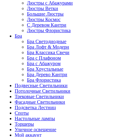
Люстры с Абажурами
Люстры Ветки
Большие Люстры
Люстры Космос
С Деревом Кантри
Люстры Флористика
Бра
Бра Светодиодные
Бра Лофт & Модерн
Бра Классика Свечи
Бра с Плафоном
Бра с Абажуром
Бра Хрустальные
Бра Дерево Кантри
Бра Флористика
Подвесные Светильники
Потолочные Светильники
Трековые Светильники
Фасадные Светильники
Подсветка Лестниц
Споты
Настольные лампы
Торшеры
Уличное освещение
Мой аккаунт