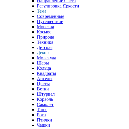
Направление Света
Регулировка Яркости
Тема
Современные
Путешествие
Морская
Космос
Природа
Техника
Детская
Декор
Молекула
Шары
Кольца
Квадраты
Ангелы
Цветы
Ветки
Штурвал
Корабль
Самолет
Танк
Рога
Птички
Чашки