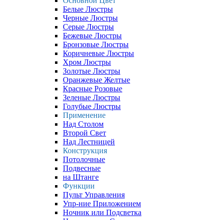
Основной Цвет
Белые Люстры
Черные Люстры
Серые Люстры
Бежевые Люстры
Бронзовые Люстры
Коричневые Люстры
Хром Люстры
Золотые Люстры
Оранжевые Желтые
Красные Розовые
Зеленые Люстры
Голубые Люстры
Применение
Над Столом
Второй Свет
Над Лестницей
Конструкция
Потолочные
Подвесные
на Штанге
Функции
Пульт Управления
Упр-ние Приложением
Ночник или Подсветка