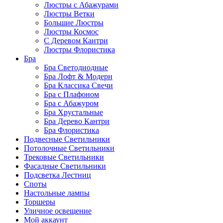
Люстры с Абажурами
Люстры Ветки
Большие Люстры
Люстры Космос
С Деревом Кантри
Люстры Флористика
Бра
Бра Светодиодные
Бра Лофт & Модерн
Бра Классика Свечи
Бра с Плафоном
Бра с Абажуром
Бра Хрустальные
Бра Дерево Кантри
Бра Флористика
Подвесные Светильники
Потолочные Светильники
Трековые Светильники
Фасадные Светильники
Подсветка Лестниц
Споты
Настольные лампы
Торшеры
Уличное освещение
Мой аккаунт