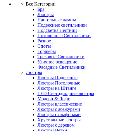
Все Категории
Бра
Люстры
Настольные лампы
Подвесные светильники
Подсветка Лестниц
Потолочные Светильники
Разное
Споты
Торшеры
Трековые Светильники
Уличное освещение
Фасадные Светильники
Люстры
Люстры Подвесные
Люстры Потолочные
Люстры на Штанге
LED Светодиодные люстры
Модерн & Лофт
Люстры классические
Люстры с абажурами
Люстры с плафонами
Хрустальные люстры
Люстры с деревом
Люстры Ветки