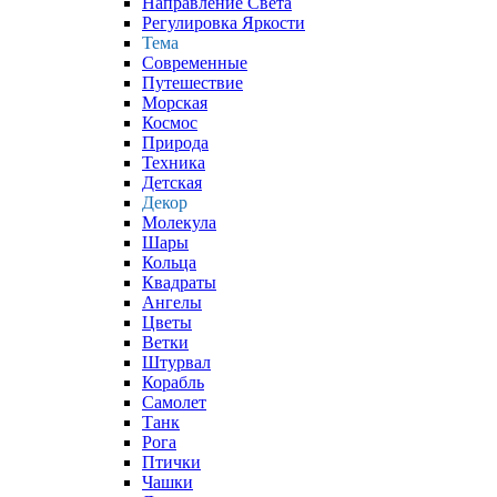
Направление Света
Регулировка Яркости
Тема
Современные
Путешествие
Морская
Космос
Природа
Техника
Детская
Декор
Молекула
Шары
Кольца
Квадраты
Ангелы
Цветы
Ветки
Штурвал
Корабль
Самолет
Танк
Рога
Птички
Чашки