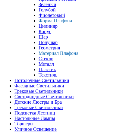
Зеленый
Голубой
Фиолетовый
Форма Плафона
Цилиндр
Конус
Шар
Полушар
Геометрия
Материал Плафона
Стекло
Металл
Пластик
Текстиль
Потолочные Светильники
Фасадные Светильники
Трековые Светильники
Светодиодные Светильники
Детские Люстры и Бра
Трековые Светильники
Подсветка Лестниц
Настольные Лампы
Торшеры
Уличное Освещение