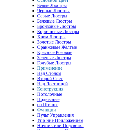
Основной Цвет
Белые Люстры
Черные Люстры
Серые Люстры
Бежевые Люстры
Бронзовые Люстры
Коричневые Люстры
Хром Люстры
Золотые Люстры
Оранжевые Желтые
Красные Розовые
Зеленые Люстры
Голубые Люстры
Применение
Над Столом
Второй Свет
Над Лестницей
Конструкция
Потолочные
Подвесные
на Штанге
Функции
Пульт Управления
Упр-ние Приложением
Ночник или Подсветка