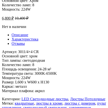
Основной цвет: Хром
Количество ламп: 8
Мощность: 224W
6,800
₽
10,400
₽
Нет в наличии
Описание
Характеристика
Отзывы
Артикул: 3011/4+4 CR
Основной цвет: хром
Тип лампы: светодиодная
Количество ламп: 8
Площадь освещения: 24-28 м²
Температура света: 3000K-6500K
Мощность: 224W
Размер: L600 x W600 x H130
Каркас: металл
Материал плафона: акрил
Категории:
LED Светодиодные люстры
,
Люстры Потолочные
Метки:
квадратные
,
люстры в хроме
,
люстры с димером
,
пульт
управления
,
светодиодный светильник
,
современные
,