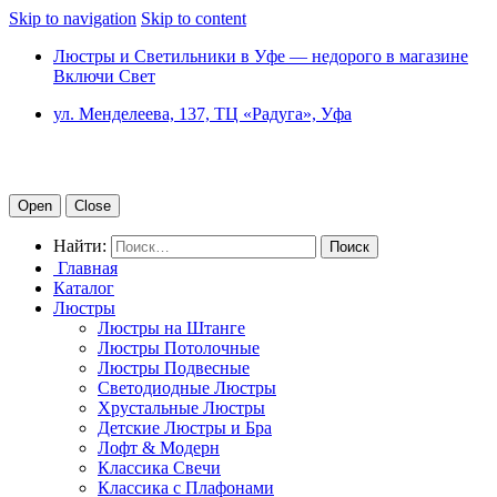
Skip to navigation
Skip to content
Люстры и Светильники в Уфе — недорого в магазине
Включи Свет
ул. Менделеева, 137, ТЦ «Радуга», Уфа
Open
Close
Найти:
Главная
Каталог
Люстры
Люстры на Штанге
Люстры Потолочные
Люстры Подвесные
Светодиодные Люстры
Хрустальные Люстры
Детские Люстры и Бра
Лофт & Модерн
Классика Свечи
Классика с Плафонами