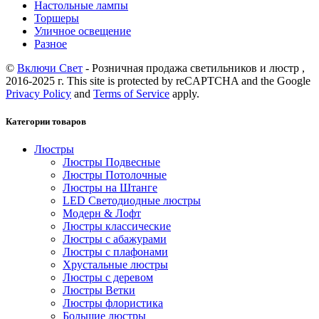
Настольные лампы
Торшеры
Уличное освещение
Разное
©
Включи Свет
- Розничная продажа светильников и люстр ,
2016-2025 г. This site is protected by reCAPTCHA and the Google
Privacy Policy
and
Terms of Service
apply.
Категории товаров
Люстры
Люстры Подвесные
Люстры Потолочные
Люстры на Штанге
LED Светодиодные люстры
Модерн & Лофт
Люстры классические
Люстры с абажурами
Люстры с плафонами
Хрустальные люстры
Люстры с деревом
Люстры Ветки
Люстры флористика
Большие люстры