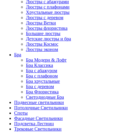
Люстры с абажурами
Люстры с плафонами
Хрустальные люстры
Люстры с деревом
Люстры Ветки
Люстры флористика
Большие люстры
Детские люстры и бра
Люстры Космос
Люстры эконом
Бра
Бра Модерн & Лофт
Бра Классика
Бра с абажуром
Бра с плафоном
Бра хрустальные
Бра с деревом
Бра Флористика
Светодиодные Бра
Подвесные светильники
Потолочные Светильники
Споты
Фасадные Светильники
Подсветка Лестниц
Трековые Светильники