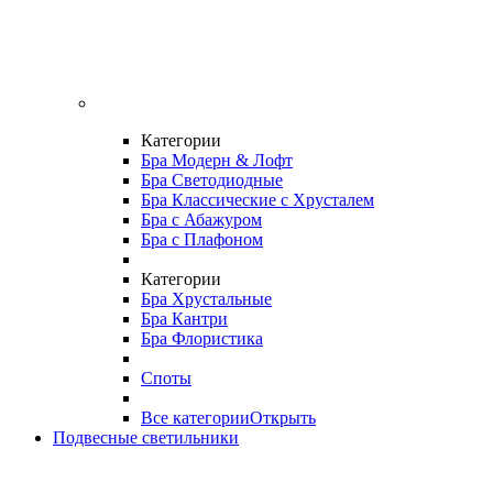
Категории
Бра Модерн & Лофт
Бра Светодиодные
Бра Классические с Хрусталем
Бра с Абажуром
Бра с Плафоном
Категории
Бра Хрустальные
Бра Кантри
Бра Флористика
Споты
Все категории
Открыть
Подвесные светильники