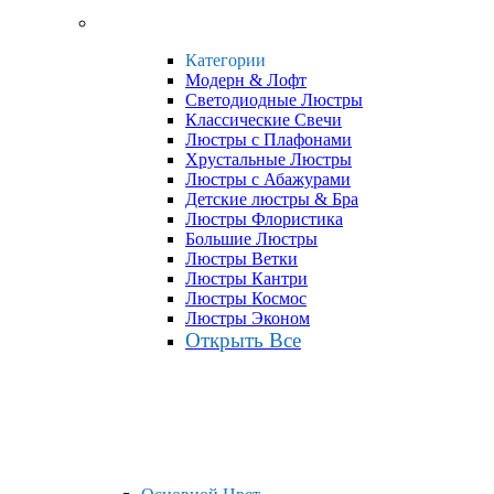
Категории
Модерн & Лофт
Светодиодные Люстры
Классические Свечи
Люстры с Плафонами
Хрустальные Люстры
Люстры с Абажурами
Детские люстры & Бра
Люстры Флористика
Большие Люстры
Люстры Ветки
Люстры Кантри
Люстры Космос
Люстры Эконом
Открыть Все