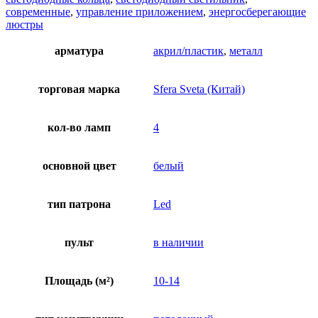
современные
,
управление приложением
,
энергосберегающие
люстры
арматура
акрил/пластик
,
металл
торговая марка
Sfera Sveta (Китай)
кол-во ламп
4
основной цвет
белый
тип патрона
Led
пульт
в наличии
Площадь (м²)
10-14