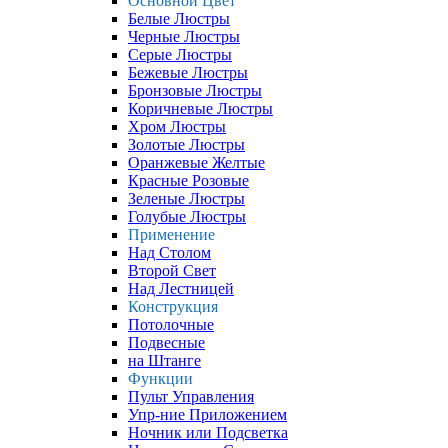
Основной Цвет
Белые Люстры
Черные Люстры
Серые Люстры
Бежевые Люстры
Бронзовые Люстры
Коричневые Люстры
Хром Люстры
Золотые Люстры
Оранжевые Желтые
Красные Розовые
Зеленые Люстры
Голубые Люстры
Применение
Над Столом
Второй Свет
Над Лестницей
Конструкция
Потолочные
Подвесные
на Штанге
Функции
Пульт Управления
Упр-ние Приложением
Ночник или Подсветка