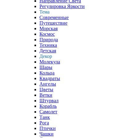
Направление Света
Регулировка Яркости
Тема
Современные
Путешествие
Морская
Космос
Природа
Техника
Детская
Декор
Молекула
Шары
Кольца
Квадраты
Ангелы
Цветы
Ветки
Штурвал
Корабль
Самолет
Танк
Рога
Птички
Чашки