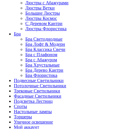
Люстры с Абажурами
Люстры Ветки
Большие Люстры
Люстры Космос
С Деревом Кантри
Люстры Флористика
Бра
Бра Светодиодные
Бра Лофт & Модерн
Бра Классика Свечи
Бра с Плафоном
Бра с Абажуром
Бра Хрустальные
Бра Дерево Кантри
Бра Флористика
Подвесные Светильники
Потолочные Светильники
Трековые Светильники
Фасадные Светильники
Подсветка Лестниц
Споты
Настольные лампы
Торшеры
Уличное освещение
Мой аккаунт