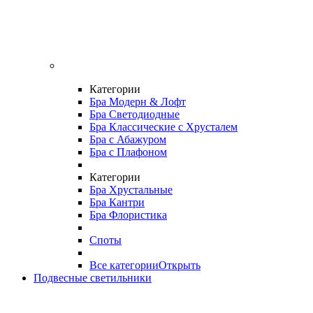
Категории
Бра Модерн & Лофт
Бра Светодиодные
Бра Классические с Хрусталем
Бра с Абажуром
Бра с Плафоном
Категории
Бра Хрустальные
Бра Кантри
Бра Флористика
Споты
Все категории
Открыть
Подвесные светильники