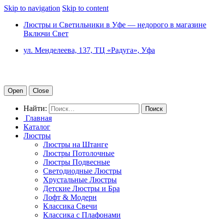
Skip to navigation
Skip to content
Люстры и Светильники в Уфе — недорого в магазине
Включи Свет
ул. Менделеева, 137, ТЦ «Радуга», Уфа
Open
Close
Найти:
Главная
Каталог
Люстры
Люстры на Штанге
Люстры Потолочные
Люстры Подвесные
Светодиодные Люстры
Хрустальные Люстры
Детские Люстры и Бра
Лофт & Модерн
Классика Свечи
Классика с Плафонами