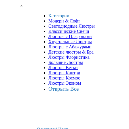
Категории
Модерн & Лофт
Светодиодные Люстры
Классические Свечи
Люстры с Плафонами
Хрустальные Люстры
Люстры с Абажурами
Детские люстры & Бра
Люстры Флористика
Большие Люстры
Люстры Ветки
Люстры Кантри
Люстры Космос
Люстры Эконом
Открыть Все