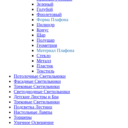
Зеленый
Голубой
Фиолетовый
Форма Плафона
Цилиндр
Конус
Шар
Полушар
Геометрия
Материал Плафона
Стекло
Металл
Пластик
Текстиль
Потолочные Светильники
Фасадные Светильники
Трековые Светильники
Светодиодные Светильники
Детские Люстры и Бра
Трековые Светильники
Подсветка Лестниц
Настольные Лампы
Торшеры
Уличное Освещение