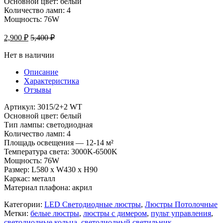
Основной цвет: белый
Количество ламп: 4
Мощность: 76W
2,900
₽
5,400
₽
Нет в наличии
Описание
Характеристика
Отзывы
Артикул: 3015/2+2 WT
Основной цвет: белый
Тип лампы: светодиодная
Количество ламп: 4
Площадь освещения — 12-14 м²
Температура света: 3000K-6500K
Мощность: 76W
Размер: L580 x W430 x H90
Каркас: металл
Материал плафона: акрил
Категории:
LED Светодиодные люстры
,
Люстры Потолочные
Метки:
белые люстры
,
люстры с димером
,
пульт управления
,
светодиодные кольца
,
светодиодный светильник
,