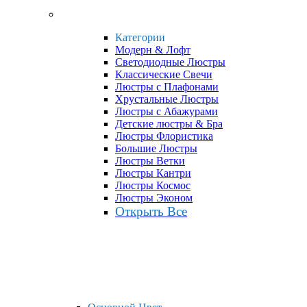
Категории
Модерн & Лофт
Светодиодные Люстры
Классические Свечи
Люстры с Плафонами
Хрустальные Люстры
Люстры с Абажурами
Детские люстры & Бра
Люстры Флористика
Большие Люстры
Люстры Ветки
Люстры Кантри
Люстры Космос
Люстры Эконом
Открыть Все