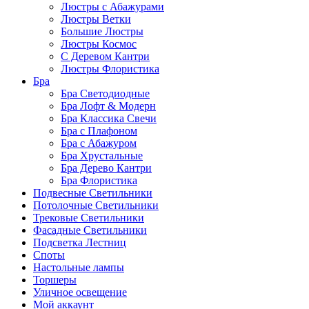
Люстры с Абажурами
Люстры Ветки
Большие Люстры
Люстры Космос
С Деревом Кантри
Люстры Флористика
Бра
Бра Светодиодные
Бра Лофт & Модерн
Бра Классика Свечи
Бра с Плафоном
Бра с Абажуром
Бра Хрустальные
Бра Дерево Кантри
Бра Флористика
Подвесные Светильники
Потолочные Светильники
Трековые Светильники
Фасадные Светильники
Подсветка Лестниц
Споты
Настольные лампы
Торшеры
Уличное освещение
Мой аккаунт