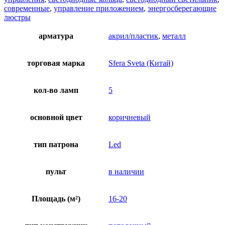
современные
,
управление приложением
,
энергосберегающие
люстры
арматура
акрил/пластик
,
металл
торговая марка
Sfera Sveta (Китай)
кол-во ламп
5
основной цвет
коричневый
тип патрона
Led
пульт
в наличии
Площадь (м²)
16-20