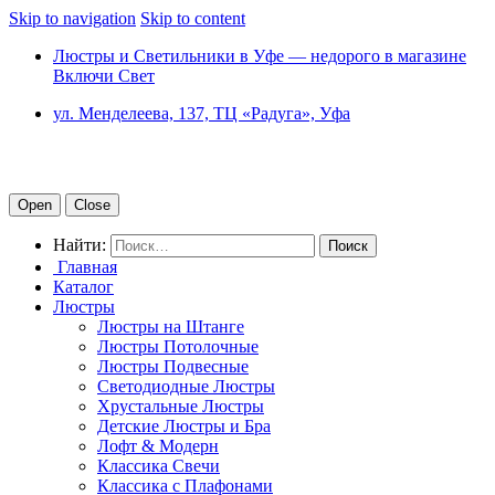
Skip to navigation
Skip to content
Люстры и Светильники в Уфе — недорого в магазине
Включи Свет
ул. Менделеева, 137, ТЦ «Радуга», Уфа
Open
Close
Найти:
Главная
Каталог
Люстры
Люстры на Штанге
Люстры Потолочные
Люстры Подвесные
Светодиодные Люстры
Хрустальные Люстры
Детские Люстры и Бра
Лофт & Модерн
Классика Свечи
Классика с Плафонами