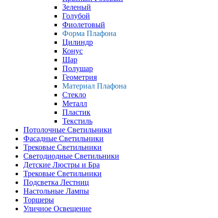
Зеленый
Голубой
Фиолетовый
Форма Плафона
Цилиндр
Конус
Шар
Полушар
Геометрия
Материал Плафона
Стекло
Металл
Пластик
Текстиль
Потолочные Светильники
Фасадные Светильники
Трековые Светильники
Светодиодные Светильники
Детские Люстры и Бра
Трековые Светильники
Подсветка Лестниц
Настольные Лампы
Торшеры
Уличное Освещение