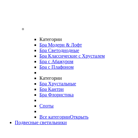
Категории
Бра Модерн & Лофт
Бра Светодиодные
Бра Классические с Хрусталем
Бра с Абажуром
Бра с Плафоном
Категории
Бра Хрустальные
Бра Кантри
Бра Флористика
Споты
Все категории
Открыть
Подвесные светильники