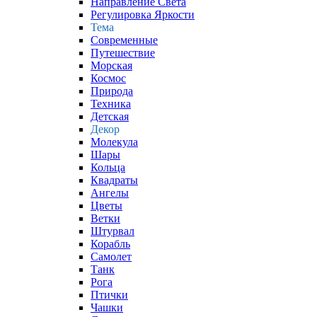
Направление Света
Регулировка Яркости
Тема
Современные
Путешествие
Морская
Космос
Природа
Техника
Детская
Декор
Молекула
Шары
Кольца
Квадраты
Ангелы
Цветы
Ветки
Штурвал
Корабль
Самолет
Танк
Рога
Птички
Чашки