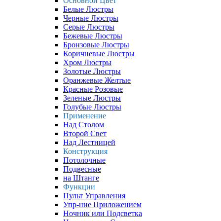
Основной Цвет
Белые Люстры
Черные Люстры
Серые Люстры
Бежевые Люстры
Бронзовые Люстры
Коричневые Люстры
Хром Люстры
Золотые Люстры
Оранжевые Желтые
Красные Розовые
Зеленые Люстры
Голубые Люстры
Применение
Над Столом
Второй Свет
Над Лестницей
Конструкция
Потолочные
Подвесные
на Штанге
Функции
Пульт Управления
Упр-ние Приложением
Ночник или Подсветка