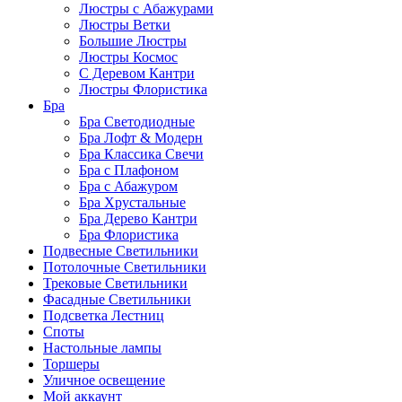
Люстры с Абажурами
Люстры Ветки
Большие Люстры
Люстры Космос
С Деревом Кантри
Люстры Флористика
Бра
Бра Светодиодные
Бра Лофт & Модерн
Бра Классика Свечи
Бра с Плафоном
Бра с Абажуром
Бра Хрустальные
Бра Дерево Кантри
Бра Флористика
Подвесные Светильники
Потолочные Светильники
Трековые Светильники
Фасадные Светильники
Подсветка Лестниц
Споты
Настольные лампы
Торшеры
Уличное освещение
Мой аккаунт