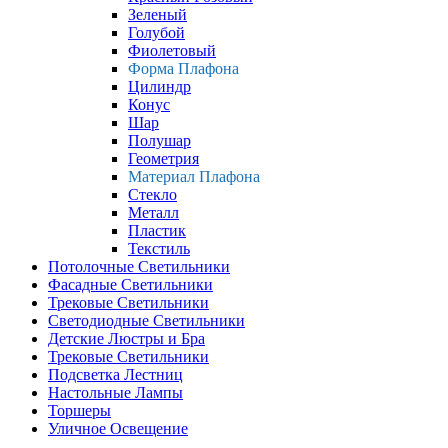
Зеленый
Голубой
Фиолетовый
Форма Плафона
Цилиндр
Конус
Шар
Полушар
Геометрия
Материал Плафона
Стекло
Металл
Пластик
Текстиль
Потолочные Светильники
Фасадные Светильники
Трековые Светильники
Светодиодные Светильники
Детские Люстры и Бра
Трековые Светильники
Подсветка Лестниц
Настольные Лампы
Торшеры
Уличное Освещение