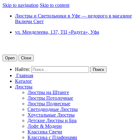
Skip to navigation
Skip to content
Люстры и Светильники в Уфе — недорого в магазине
Включи Свет
ул. Менделеева, 137, ТЦ «Радуга», Уфа
Open
Close
Найти:
Главная
Каталог
Люстры
Люстры на Штанге
Люстры Потолочные
Люстры Подвесные
Светодиодные Люстры
Хрустальные Люстры
Детские Люстры и Бра
Лофт & Модерн
Классика Свечи
Классика с Плафонами