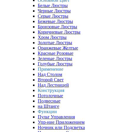
Основной Цвет
Белые Люстры
Черные Люстры
Серые Люстры
Бежевые Люстры
Бронзовые Люстры
Коричневые Люстры
Хром Люстры
Золотые Люстры
Оранжевые Желтые
Красные Розовые
Зеленые Люстры
Голубые Люстры
Применение
Над Столом
Второй Свет
Над Лестницей
Конструкция
Потолочные
Подвесные
на Штанге
Функции
Пульт Управления
Упр-ние Приложением
Ночник или Подсветка