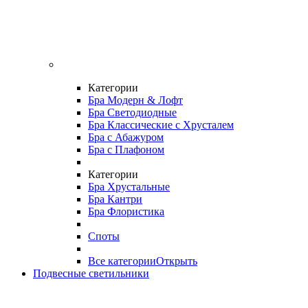
Категории
Бра Модерн & Лофт
Бра Светодиодные
Бра Классические с Хрусталем
Бра с Абажуром
Бра с Плафоном
Категории
Бра Хрустальные
Бра Кантри
Бра Флористика
Споты
Все категории
Открыть
Подвесные светильники