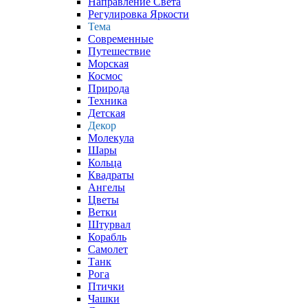
Направление Света
Регулировка Яркости
Тема
Современные
Путешествие
Морская
Космос
Природа
Техника
Детская
Декор
Молекула
Шары
Кольца
Квадраты
Ангелы
Цветы
Ветки
Штурвал
Корабль
Самолет
Танк
Рога
Птички
Чашки