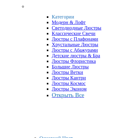
Категории
Модерн & Лофт
Светодиодные Люстры
Классические Свечи
Люстры с Плафонами
Хрустальные Люстры
Люстры с Абажурами
Детские люстры & Бра
Люстры Флористика
Большие Люстры
Люстры Ветки
Люстры Кантри
Люстры Космос
Люстры Эконом
Открыть Все