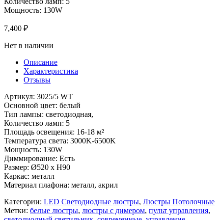
Количество ламп: 5
Мощность: 130W
7,400
₽
Нет в наличии
Описание
Характеристика
Отзывы
Артикул: 3025/5 WT
Основной цвет: белый
Тип лампы: светодиодная,
Количество ламп: 5
Площадь освещения: 16-18 м²
Температура света: 3000K-6500K
Мощность: 130W
Диммирование: Есть
Размер: Ø520 x H90
Каркас: металл
Материал плафона: металл, акрил
Категории:
LED Светодиодные люстры
,
Люстры Потолочные
Метки:
белые люстры
,
люстры с димером
,
пульт управления
,
светодиодный светильник
,
современные
,
управление