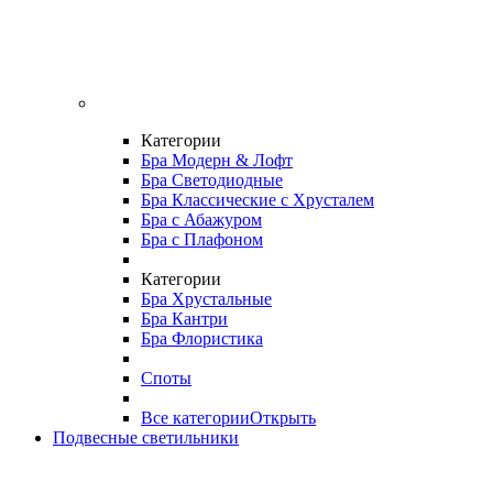
Категории
Бра Модерн & Лофт
Бра Светодиодные
Бра Классические с Хрусталем
Бра с Абажуром
Бра с Плафоном
Категории
Бра Хрустальные
Бра Кантри
Бра Флористика
Споты
Все категории
Открыть
Подвесные светильники