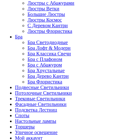
Люстры с Абажурами
Люстры Ветки
Большие Люстры
Люстры Космос
С Деревом Кантри
Люстры Флористика
Бра
Бра Светодиодные
Бра Лофт & Модерн
Бра Классика Свечи
Бра с Плафоном
Бра с Абажуром
Бра Хрустальные
Бра Дерево Кантри
Бра Флористика
Подвесные Светильники
Потолочные Светильники
Трековые Светильники
Фасадные Светильники
Подсветка Лестниц
Споты
Настольные лампы
Торшеры
Уличное освещение
Мой аккаунт