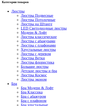
Категории товаров
Люстры
Люстры Подвесные
Люстры Потолочные
Люстры на Штанге
LED Светодиодные люстры
Модерн & Лофт
Люстры классические
Люстры с абажурами
Люстры с плафонами
Хрустальные люстры
Люстры с деревом
Люстры Ветки
Люстры флористика
Большие люстры
Детские люстры и бра
Люстры Космос
Люстры эконом
Бра
Бра Модерн & Лофт
Бра Классика
Бра с абажуром
Бра с плафоном
Бра хрустальные