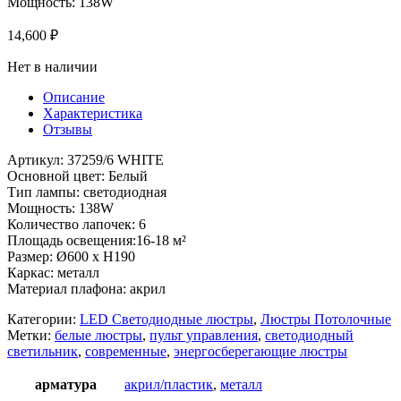
Мощность: 138W
14,600
₽
Нет в наличии
Описание
Характеристика
Отзывы
Артикул: 37259/6 WHITE
Основной цвет: Белый
Тип лампы: светодиодная
Мощность: 138W
Количество лапочек: 6
Площадь освещения:16-18 м²
Размер: Ø600 x H190
Каркас: металл
Материал плафона: акрил
Категории:
LED Светодиодные люстры
,
Люстры Потолочные
Метки:
белые люстры
,
пульт управления
,
светодиодный
светильник
,
современные
,
энергосберегающие люстры
арматура
акрил/пластик
,
металл