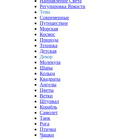
Направление Света
Регулировка Яркости
Тема
Современные
Путешествие
Морская
Космос
Природа
Техника
Детская
Декор
Молекула
Шары
Кольца
Квадраты
Ангелы
Цветы
Ветки
Штурвал
Корабль
Самолет
Танк
Рога
Птички
Чашки