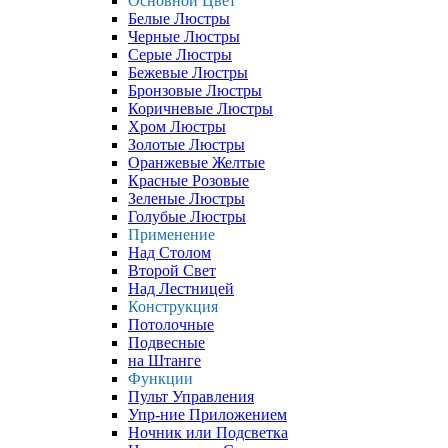
Основной Цвет
Белые Люстры
Черные Люстры
Серые Люстры
Бежевые Люстры
Бронзовые Люстры
Коричневые Люстры
Хром Люстры
Золотые Люстры
Оранжевые Желтые
Красные Розовые
Зеленые Люстры
Голубые Люстры
Применение
Над Столом
Второй Свет
Над Лестницей
Конструкция
Потолочные
Подвесные
на Штанге
Функции
Пульт Управления
Упр-ние Приложением
Ночник или Подсветка