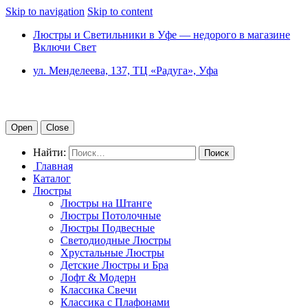
Skip to navigation
Skip to content
Люстры и Светильники в Уфе — недорого в магазине
Включи Свет
ул. Менделеева, 137, ТЦ «Радуга», Уфа
Open
Close
Найти:
Главная
Каталог
Люстры
Люстры на Штанге
Люстры Потолочные
Люстры Подвесные
Светодиодные Люстры
Хрустальные Люстры
Детские Люстры и Бра
Лофт & Модерн
Классика Свечи
Классика с Плафонами