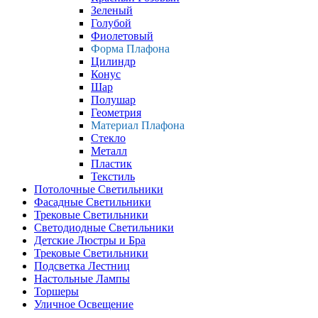
Зеленый
Голубой
Фиолетовый
Форма Плафона
Цилиндр
Конус
Шар
Полушар
Геометрия
Материал Плафона
Стекло
Металл
Пластик
Текстиль
Потолочные Светильники
Фасадные Светильники
Трековые Светильники
Светодиодные Светильники
Детские Люстры и Бра
Трековые Светильники
Подсветка Лестниц
Настольные Лампы
Торшеры
Уличное Освещение