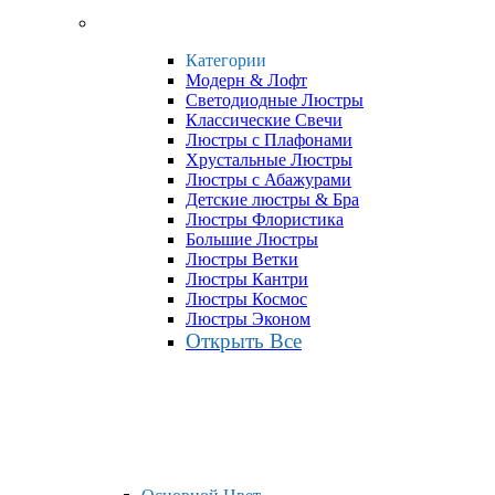
Категории
Модерн & Лофт
Светодиодные Люстры
Классические Свечи
Люстры с Плафонами
Хрустальные Люстры
Люстры с Абажурами
Детские люстры & Бра
Люстры Флористика
Большие Люстры
Люстры Ветки
Люстры Кантри
Люстры Космос
Люстры Эконом
Открыть Все