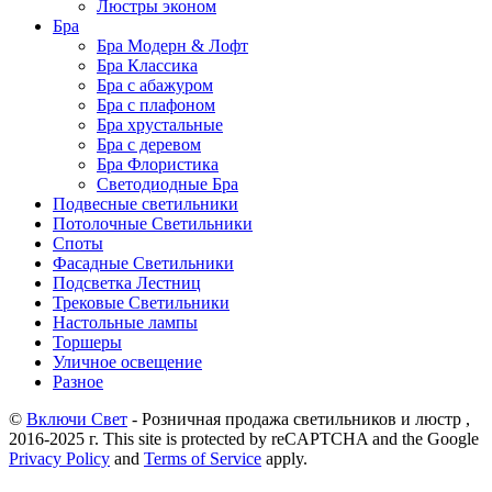
Люстры эконом
Бра
Бра Модерн & Лофт
Бра Классика
Бра с абажуром
Бра с плафоном
Бра хрустальные
Бра с деревом
Бра Флористика
Светодиодные Бра
Подвесные светильники
Потолочные Светильники
Споты
Фасадные Светильники
Подсветка Лестниц
Трековые Светильники
Настольные лампы
Торшеры
Уличное освещение
Разное
©
Включи Свет
- Розничная продажа светильников и люстр ,
2016-2025 г. This site is protected by reCAPTCHA and the Google
Privacy Policy
and
Terms of Service
apply.