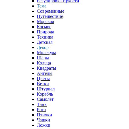
Регулировка Яркости
Тема
Современные
Путешествие
Морская
Космос
Природа
Техника
Детская
Декор
Молекула
Шары
Кольца
Квадраты
Ангелы
Цветы
Ветки
Штурвал
Корабль
Самолет
Танк
Рога
Птички
Чашки
Ложки