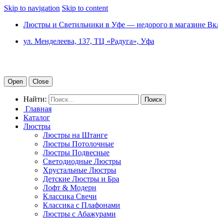
Skip to navigation
Skip to content
Люстры и Светильники в Уфе — недорого в магазине Вк
ул. Менделеева, 137, ТЦ «Радуга», Уфа
Open
Close
Найти:
Главная
Каталог
Люстры
Люстры на Штанге
Люстры Потолочные
Люстры Подвесные
Светодиодные Люстры
Хрустальные Люстры
Детские Люстры и Бра
Лофт & Модерн
Классика Свечи
Классика с Плафонами
Люстры с Абажурами