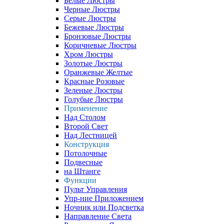
Белые Люстры
Черные Люстры
Серые Люстры
Бежевые Люстры
Бронзовые Люстры
Коричневые Люстры
Хром Люстры
Золотые Люстры
Оранжевые Желтые
Красные Розовые
Зеленые Люстры
Голубые Люстры
Применение
Над Столом
Второй Свет
Над Лестницей
Конструкция
Потолочные
Подвесные
на Штанге
Функции
Пульт Управления
Упр-ние Приложением
Ночник или Подсветка
Направление Света