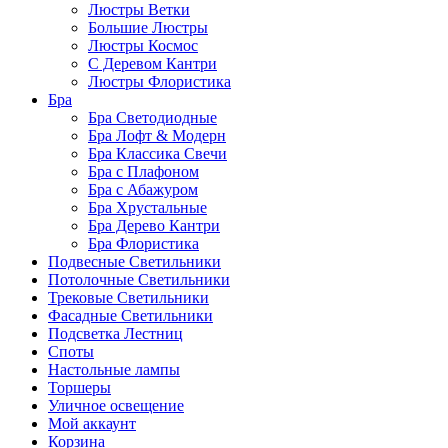
Люстры Ветки
Большие Люстры
Люстры Космос
С Деревом Кантри
Люстры Флористика
Бра
Бра Светодиодные
Бра Лофт & Модерн
Бра Классика Свечи
Бра с Плафоном
Бра с Абажуром
Бра Хрустальные
Бра Дерево Кантри
Бра Флористика
Подвесные Светильники
Потолочные Светильники
Трековые Светильники
Фасадные Светильники
Подсветка Лестниц
Споты
Настольные лампы
Торшеры
Уличное освещение
Мой аккаунт
Корзина