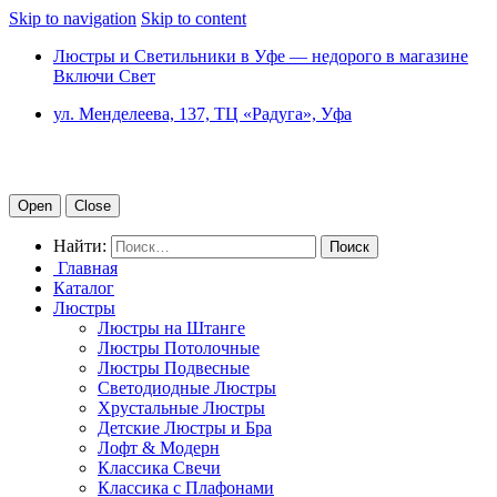
Skip to navigation
Skip to content
Люстры и Светильники в Уфе — недорого в магазине
Включи Свет
ул. Менделеева, 137, ТЦ «Радуга», Уфа
Open
Close
Найти:
Главная
Каталог
Люстры
Люстры на Штанге
Люстры Потолочные
Люстры Подвесные
Светодиодные Люстры
Хрустальные Люстры
Детские Люстры и Бра
Лофт & Модерн
Классика Свечи
Классика с Плафонами