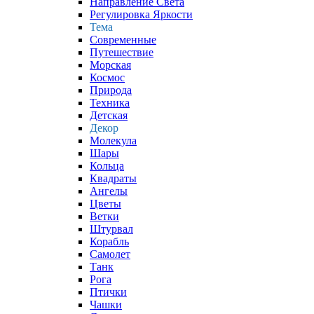
Направление Света
Регулировка Яркости
Тема
Современные
Путешествие
Морская
Космос
Природа
Техника
Детская
Декор
Молекула
Шары
Кольца
Квадраты
Ангелы
Цветы
Ветки
Штурвал
Корабль
Самолет
Танк
Рога
Птички
Чашки