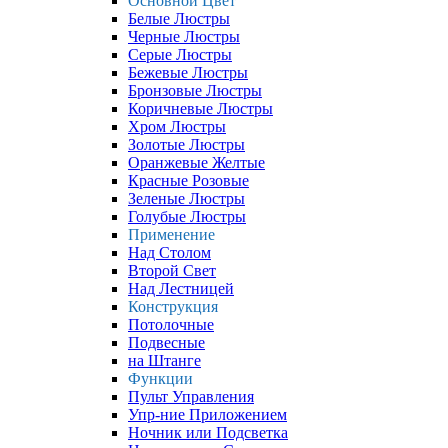
Основной Цвет
Белые Люстры
Черные Люстры
Серые Люстры
Бежевые Люстры
Бронзовые Люстры
Коричневые Люстры
Хром Люстры
Золотые Люстры
Оранжевые Желтые
Красные Розовые
Зеленые Люстры
Голубые Люстры
Применение
Над Столом
Второй Свет
Над Лестницей
Конструкция
Потолочные
Подвесные
на Штанге
Функции
Пульт Управления
Упр-ние Приложением
Ночник или Подсветка