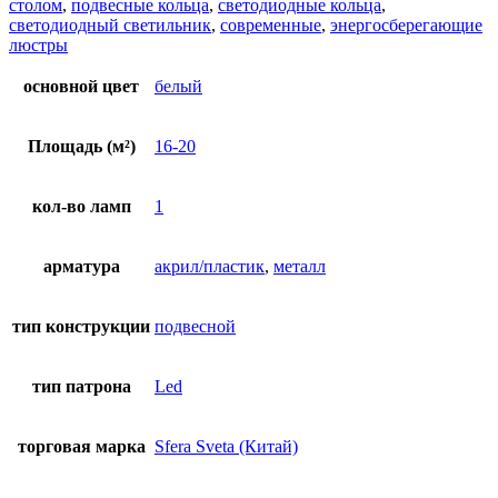
столом
,
подвесные кольца
,
светодиодные кольца
,
светодиодный светильник
,
современные
,
энергосберегающие
люстры
основной цвет
белый
Площадь (м²)
16-20
кол-во ламп
1
арматура
акрил/пластик
,
металл
тип конструкции
подвесной
тип патрона
Led
торговая марка
Sfera Sveta (Китай)