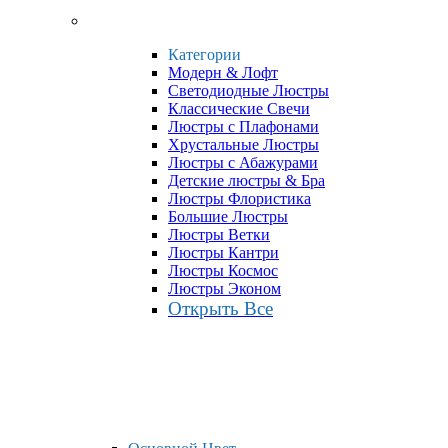
Категории
Модерн & Лофт
Светодиодные Люстры
Классические Свечи
Люстры с Плафонами
Хрустальные Люстры
Люстры с Абажурами
Детские люстры & Бра
Люстры Флористика
Большие Люстры
Люстры Ветки
Люстры Кантри
Люстры Космос
Люстры Эконом
Открыть Все