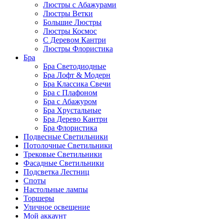
Люстры с Абажурами
Люстры Ветки
Большие Люстры
Люстры Космос
С Деревом Кантри
Люстры Флористика
Бра
Бра Светодиодные
Бра Лофт & Модерн
Бра Классика Свечи
Бра с Плафоном
Бра с Абажуром
Бра Хрустальные
Бра Дерево Кантри
Бра Флористика
Подвесные Светильники
Потолочные Светильники
Трековые Светильники
Фасадные Светильники
Подсветка Лестниц
Споты
Настольные лампы
Торшеры
Уличное освещение
Мой аккаунт