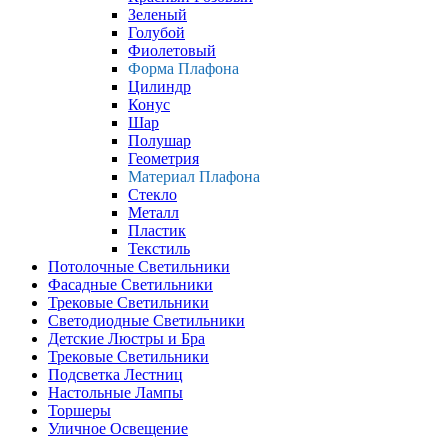
Зеленый
Голубой
Фиолетовый
Форма Плафона
Цилиндр
Конус
Шар
Полушар
Геометрия
Материал Плафона
Стекло
Металл
Пластик
Текстиль
Потолочные Светильники
Фасадные Светильники
Трековые Светильники
Светодиодные Светильники
Детские Люстры и Бра
Трековые Светильники
Подсветка Лестниц
Настольные Лампы
Торшеры
Уличное Освещение