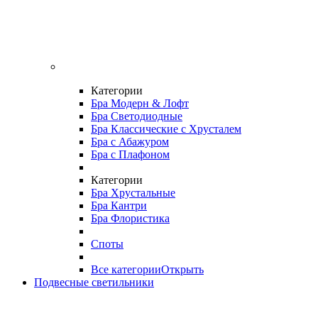
Категории
Бра Модерн & Лофт
Бра Светодиодные
Бра Классические с Хрусталем
Бра с Абажуром
Бра с Плафоном
Категории
Бра Хрустальные
Бра Кантри
Бра Флористика
Споты
Все категории
Открыть
Подвесные светильники