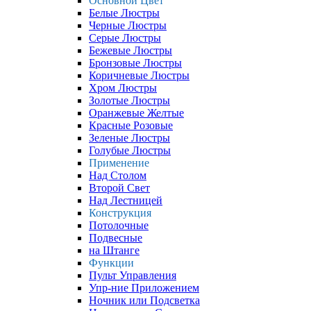
Основной Цвет
Белые Люстры
Черные Люстры
Серые Люстры
Бежевые Люстры
Бронзовые Люстры
Коричневые Люстры
Хром Люстры
Золотые Люстры
Оранжевые Желтые
Красные Розовые
Зеленые Люстры
Голубые Люстры
Применение
Над Столом
Второй Свет
Над Лестницей
Конструкция
Потолочные
Подвесные
на Штанге
Функции
Пульт Управления
Упр-ние Приложением
Ночник или Подсветка