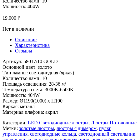
Количество ламп: 10
Мощность: 404W
19,000
₽
Нет в наличии
Описание
Характеристика
Отзывы
Артикул: 58017/10 GOLD
Основной цвет: золото
Тип лампы: светодиодная (яркая)
Количество ламп: 10
Площадь освещения: 28-36 м²
Температура света: 3000K-6500K
Мощность: 404W
Размер: Ø1190(1000) x H190
Каркас: металл
Материал плафона: акрил
Категории:
LED Светодиодные люстры
,
Люстры Потолочные
Метки:
золотые люстры
,
люстры с димером
,
пульт
управления
,
светодиодные кольца
,
светодиодный светильник
,
современные
,
управление приложением
,
энергосберегающие