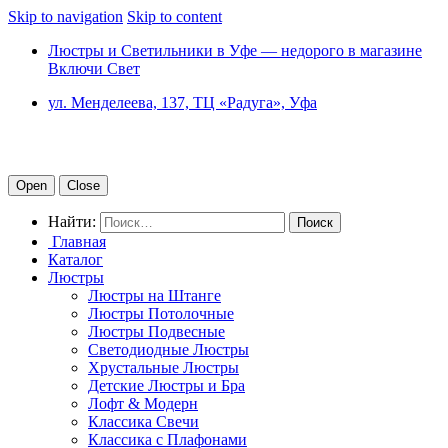
Skip to navigation
Skip to content
Люстры и Светильники в Уфе — недорого в магазине
Включи Свет
ул. Менделеева, 137, ТЦ «Радуга», Уфа
Open
Close
Найти:
Главная
Каталог
Люстры
Люстры на Штанге
Люстры Потолочные
Люстры Подвесные
Светодиодные Люстры
Хрустальные Люстры
Детские Люстры и Бра
Лофт & Модерн
Классика Свечи
Классика с Плафонами