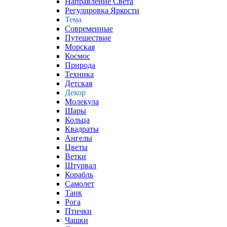
Направление Света
Регулировка Яркости
Тема
Современные
Путешествие
Морская
Космос
Природа
Техника
Детская
Декор
Молекула
Шары
Кольца
Квадраты
Ангелы
Цветы
Ветки
Штурвал
Корабль
Самолет
Танк
Рога
Птички
Чашки