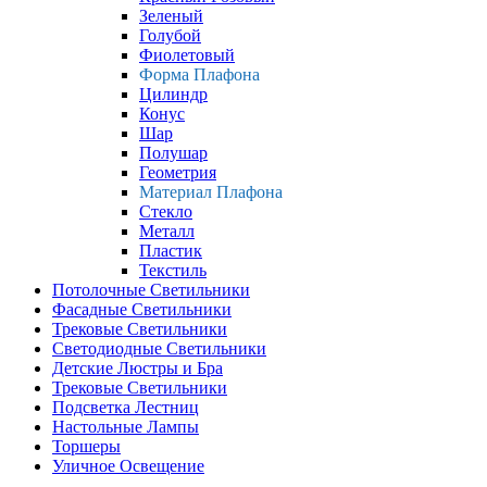
Зеленый
Голубой
Фиолетовый
Форма Плафона
Цилиндр
Конус
Шар
Полушар
Геометрия
Материал Плафона
Стекло
Металл
Пластик
Текстиль
Потолочные Светильники
Фасадные Светильники
Трековые Светильники
Светодиодные Светильники
Детские Люстры и Бра
Трековые Светильники
Подсветка Лестниц
Настольные Лампы
Торшеры
Уличное Освещение