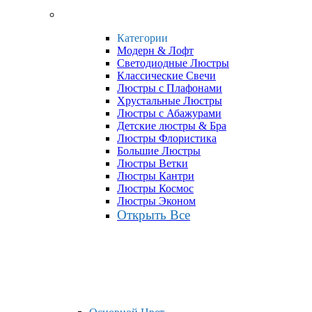
Категории
Модерн & Лофт
Светодиодные Люстры
Классические Свечи
Люстры с Плафонами
Хрустальные Люстры
Люстры с Абажурами
Детские люстры & Бра
Люстры Флористика
Большие Люстры
Люстры Ветки
Люстры Кантри
Люстры Космос
Люстры Эконом
Открыть Все