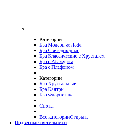
Категории
Бра Модерн & Лофт
Бра Светодиодные
Бра Классические с Хрусталем
Бра с Абажуром
Бра с Плафоном
Категории
Бра Хрустальные
Бра Кантри
Бра Флористика
Споты
Все категории
Открыть
Подвесные светильники