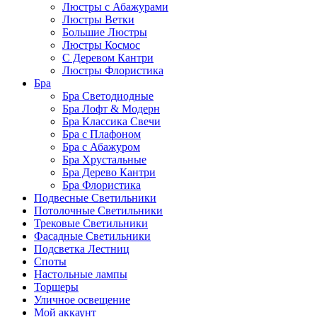
Люстры с Абажурами
Люстры Ветки
Большие Люстры
Люстры Космос
С Деревом Кантри
Люстры Флористика
Бра
Бра Светодиодные
Бра Лофт & Модерн
Бра Классика Свечи
Бра с Плафоном
Бра с Абажуром
Бра Хрустальные
Бра Дерево Кантри
Бра Флористика
Подвесные Светильники
Потолочные Светильники
Трековые Светильники
Фасадные Светильники
Подсветка Лестниц
Споты
Настольные лампы
Торшеры
Уличное освещение
Мой аккаунт