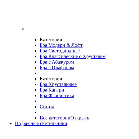
Категории
Бра Модерн & Лофт
Бра Светодиодные
Бра Классические с Хрусталем
Бра с Абажуром
Бра с Плафоном
Категории
Бра Хрустальные
Бра Кантри
Бра Флористика
Споты
Все категории
Открыть
Подвесные светильники