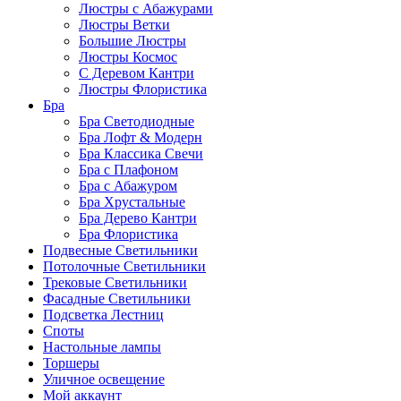
Люстры с Абажурами
Люстры Ветки
Большие Люстры
Люстры Космос
С Деревом Кантри
Люстры Флористика
Бра
Бра Светодиодные
Бра Лофт & Модерн
Бра Классика Свечи
Бра с Плафоном
Бра с Абажуром
Бра Хрустальные
Бра Дерево Кантри
Бра Флористика
Подвесные Светильники
Потолочные Светильники
Трековые Светильники
Фасадные Светильники
Подсветка Лестниц
Споты
Настольные лампы
Торшеры
Уличное освещение
Мой аккаунт