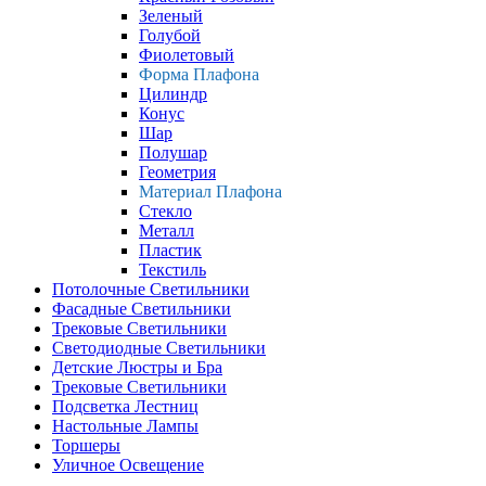
Зеленый
Голубой
Фиолетовый
Форма Плафона
Цилиндр
Конус
Шар
Полушар
Геометрия
Материал Плафона
Стекло
Металл
Пластик
Текстиль
Потолочные Светильники
Фасадные Светильники
Трековые Светильники
Светодиодные Светильники
Детские Люстры и Бра
Трековые Светильники
Подсветка Лестниц
Настольные Лампы
Торшеры
Уличное Освещение