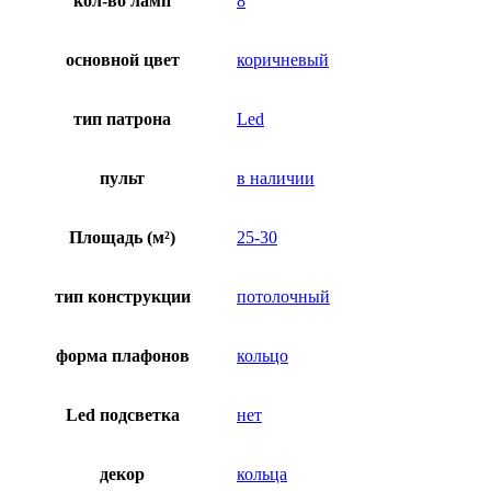
кол-во ламп
8
основной цвет
коричневый
тип патрона
Led
пульт
в наличии
Площадь (м²)
25-30
тип конструкции
потолочный
форма плафонов
кольцо
Led подсветка
нет
декор
кольца