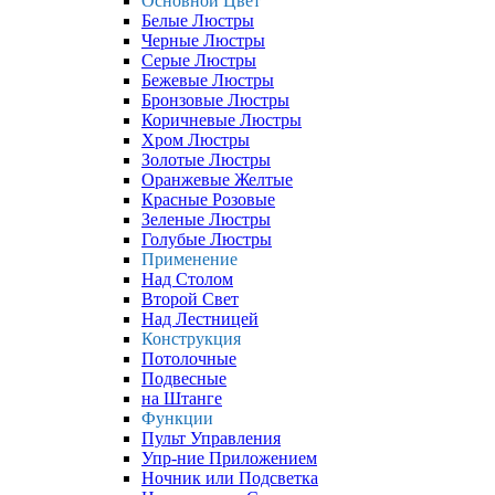
Основной Цвет
Белые Люстры
Черные Люстры
Серые Люстры
Бежевые Люстры
Бронзовые Люстры
Коричневые Люстры
Хром Люстры
Золотые Люстры
Оранжевые Желтые
Красные Розовые
Зеленые Люстры
Голубые Люстры
Применение
Над Столом
Второй Свет
Над Лестницей
Конструкция
Потолочные
Подвесные
на Штанге
Функции
Пульт Управления
Упр-ние Приложением
Ночник или Подсветка