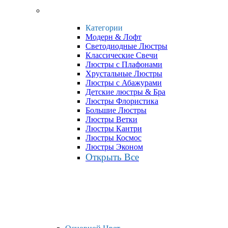
Категории
Модерн & Лофт
Светодиодные Люстры
Классические Свечи
Люстры с Плафонами
Хрустальные Люстры
Люстры с Абажурами
Детские люстры & Бра
Люстры Флористика
Большие Люстры
Люстры Ветки
Люстры Кантри
Люстры Космос
Люстры Эконом
Открыть Все