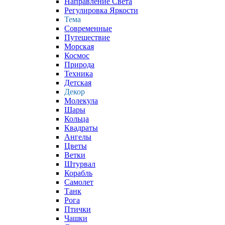
Направление Света
Регулировка Яркости
Тема
Современные
Путешествие
Морская
Космос
Природа
Техника
Детская
Декор
Молекула
Шары
Кольца
Квадраты
Ангелы
Цветы
Ветки
Штурвал
Корабль
Самолет
Танк
Рога
Птички
Чашки