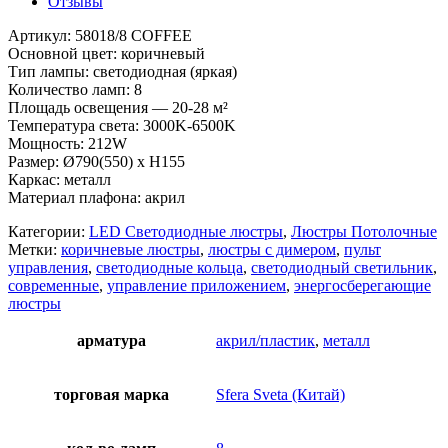
Отзывы
Артикул: 58018/8 COFFEE
Основной цвет: коричневый
Тип лампы: светодиодная (яркая)
Количество ламп: 8
Площадь освещения — 20-28 м²
Температура света: 3000K-6500K
Мощность: 212W
Размер: Ø790(550) x H155
Каркас: металл
Материал плафона: акрил
Категории:
LED Светодиодные люстры
,
Люстры Потолочные
Метки:
коричневые люстры
,
люстры с димером
,
пульт
управления
,
светодиодные кольца
,
светодиодный светильник
,
современные
,
управление приложением
,
энергосберегающие
люстры
арматура
акрил/пластик
,
металл
торговая марка
Sfera Sveta (Китай)