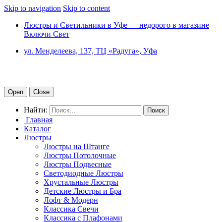
Skip to navigation
Skip to content
Люстры и Светильники в Уфе — недорого в магазине
Включи Свет
ул. Менделеева, 137, ТЦ «Радуга», Уфа
Open
Close
Найти:
Главная
Каталог
Люстры
Люстры на Штанге
Люстры Потолочные
Люстры Подвесные
Светодиодные Люстры
Хрустальные Люстры
Детские Люстры и Бра
Лофт & Модерн
Классика Свечи
Классика с Плафонами