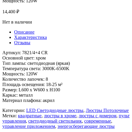
Мощность: 120W
14,400
₽
Нет в наличии
Описание
Характеристика
Отзывы
Артикул: 7821/4+4 CR
Основной цвет: хром
Тип лампы: светодиодная (яркая)
Температура света: 3000K-6500K
Мощность: 120W
Количество лапочек: 8
Площадь освещения: 18-25 м²
Размер: L600 x W600 x H100
Каркас: металл
Материал плафона: акрил
Категории:
LED Светодиодные люстры
,
Люстры Потолочные
Метки:
квадратные
,
люстры в хроме
,
люстры с димером
,
пульт
управления
,
светодиодный светильник
,
современные
,
управление приложением
,
энергосберегающие люстры