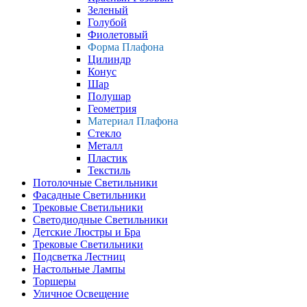
Зеленый
Голубой
Фиолетовый
Форма Плафона
Цилиндр
Конус
Шар
Полушар
Геометрия
Материал Плафона
Стекло
Металл
Пластик
Текстиль
Потолочные Светильники
Фасадные Светильники
Трековые Светильники
Светодиодные Светильники
Детские Люстры и Бра
Трековые Светильники
Подсветка Лестниц
Настольные Лампы
Торшеры
Уличное Освещение