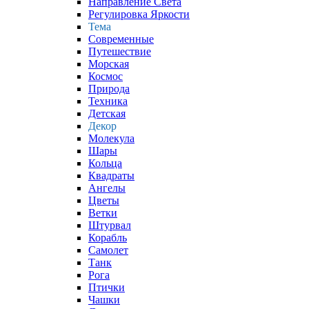
Направление Света
Регулировка Яркости
Тема
Современные
Путешествие
Морская
Космос
Природа
Техника
Детская
Декор
Молекула
Шары
Кольца
Квадраты
Ангелы
Цветы
Ветки
Штурвал
Корабль
Самолет
Танк
Рога
Птички
Чашки