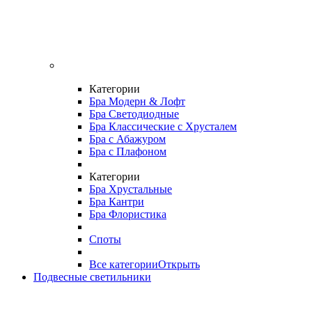
Категории
Бра Модерн & Лофт
Бра Светодиодные
Бра Классические с Хрусталем
Бра с Абажуром
Бра с Плафоном
Категории
Бра Хрустальные
Бра Кантри
Бра Флористика
Споты
Все категории
Открыть
Подвесные светильники