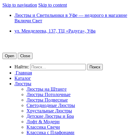
Skip to navigation
Skip to content
Люстры и Светильники в Уфе — недорого в магазине
Включи Свет
ул. Менделеева, 137, ТЦ «Радуга», Уфа
Open
Close
Найти:
Главная
Каталог
Люстры
Люстры на Штанге
Люстры Потолочные
Люстры Подвесные
Светодиодные Люстры
Хрустальные Люстры
Детские Люстры и Бра
Лофт & Модерн
Классика Свечи
Классика с Плафонами