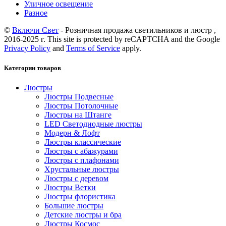
Уличное освещение
Разное
©
Включи Свет
- Розничная продажа светильников и люстр ,
2016-2025 г. This site is protected by reCAPTCHA and the Google
Privacy Policy
and
Terms of Service
apply.
Категории товаров
Люстры
Люстры Подвесные
Люстры Потолочные
Люстры на Штанге
LED Светодиодные люстры
Модерн & Лофт
Люстры классические
Люстры с абажурами
Люстры с плафонами
Хрустальные люстры
Люстры с деревом
Люстры Ветки
Люстры флористика
Большие люстры
Детские люстры и бра
Люстры Космос