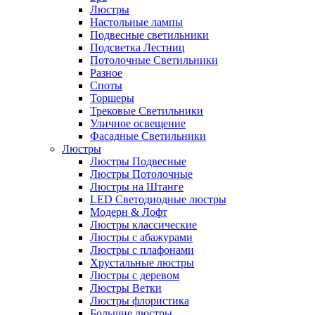
Люстры
Настольные лампы
Подвесные светильники
Подсветка Лестниц
Потолочные Светильники
Разное
Споты
Торшеры
Трековые Светильники
Уличное освещение
Фасадные Светильники
Люстры
Люстры Подвесные
Люстры Потолочные
Люстры на Штанге
LED Светодиодные люстры
Модерн & Лофт
Люстры классические
Люстры с абажурами
Люстры с плафонами
Хрустальные люстры
Люстры с деревом
Люстры Ветки
Люстры флористика
Большие люстры