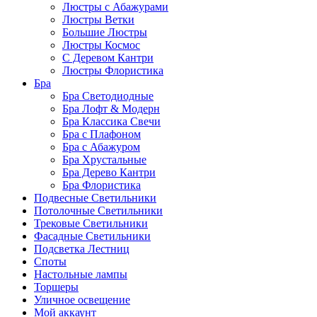
Люстры с Абажурами
Люстры Ветки
Большие Люстры
Люстры Космос
С Деревом Кантри
Люстры Флористика
Бра
Бра Светодиодные
Бра Лофт & Модерн
Бра Классика Свечи
Бра с Плафоном
Бра с Абажуром
Бра Хрустальные
Бра Дерево Кантри
Бра Флористика
Подвесные Светильники
Потолочные Светильники
Трековые Светильники
Фасадные Светильники
Подсветка Лестниц
Споты
Настольные лампы
Торшеры
Уличное освещение
Мой аккаунт