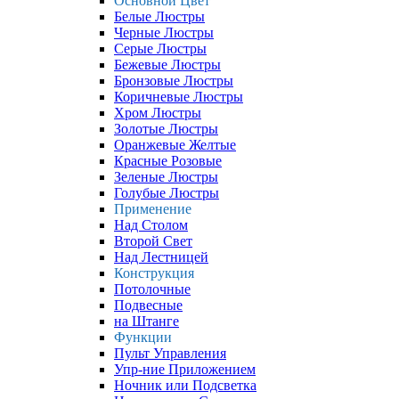
Основной Цвет
Белые Люстры
Черные Люстры
Серые Люстры
Бежевые Люстры
Бронзовые Люстры
Коричневые Люстры
Хром Люстры
Золотые Люстры
Оранжевые Желтые
Красные Розовые
Зеленые Люстры
Голубые Люстры
Применение
Над Столом
Второй Свет
Над Лестницей
Конструкция
Потолочные
Подвесные
на Штанге
Функции
Пульт Управления
Упр-ние Приложением
Ночник или Подсветка