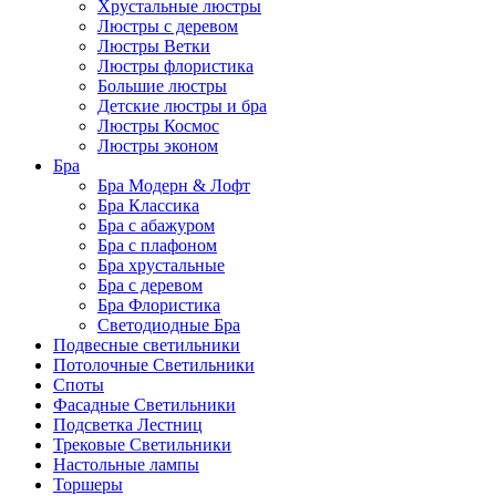
Хрустальные люстры
Люстры с деревом
Люстры Ветки
Люстры флористика
Большие люстры
Детские люстры и бра
Люстры Космос
Люстры эконом
Бра
Бра Модерн & Лофт
Бра Классика
Бра с абажуром
Бра с плафоном
Бра хрустальные
Бра с деревом
Бра Флористика
Светодиодные Бра
Подвесные светильники
Потолочные Светильники
Споты
Фасадные Светильники
Подсветка Лестниц
Трековые Светильники
Настольные лампы
Торшеры