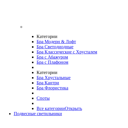
Категории
Бра Модерн & Лофт
Бра Светодиодные
Бра Классические с Хрусталем
Бра с Абажуром
Бра с Плафоном
Категории
Бра Хрустальные
Бра Кантри
Бра Флористика
Споты
Все категории
Открыть
Подвесные светильники