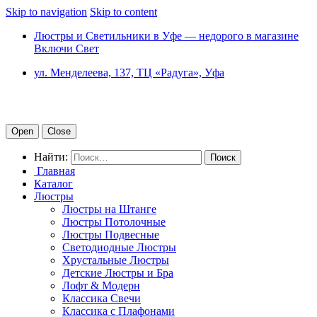
Skip to navigation
Skip to content
Люстры и Светильники в Уфе — недорого в магазине
Включи Свет
ул. Менделеева, 137, ТЦ «Радуга», Уфа
Open
Close
Найти:
Главная
Каталог
Люстры
Люстры на Штанге
Люстры Потолочные
Люстры Подвесные
Светодиодные Люстры
Хрустальные Люстры
Детские Люстры и Бра
Лофт & Модерн
Классика Свечи
Классика с Плафонами