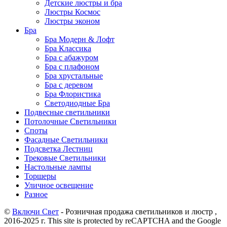
Детские люстры и бра
Люстры Космос
Люстры эконом
Бра
Бра Модерн & Лофт
Бра Классика
Бра с абажуром
Бра с плафоном
Бра хрустальные
Бра с деревом
Бра Флористика
Светодиодные Бра
Подвесные светильники
Потолочные Светильники
Споты
Фасадные Светильники
Подсветка Лестниц
Трековые Светильники
Настольные лампы
Торшеры
Уличное освещение
Разное
©
Включи Свет
- Розничная продажа светильников и люстр ,
2016-2025 г. This site is protected by reCAPTCHA and the Google