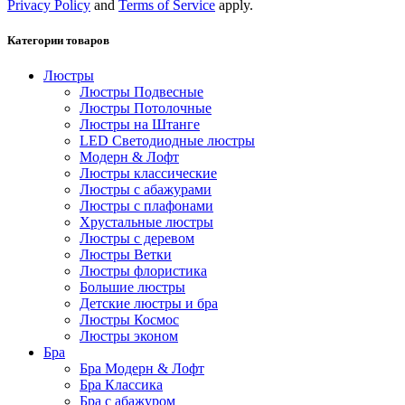
Privacy Policy
and
Terms of Service
apply.
Категории товаров
Люстры
Люстры Подвесные
Люстры Потолочные
Люстры на Штанге
LED Светодиодные люстры
Модерн & Лофт
Люстры классические
Люстры с абажурами
Люстры с плафонами
Хрустальные люстры
Люстры с деревом
Люстры Ветки
Люстры флористика
Большие люстры
Детские люстры и бра
Люстры Космос
Люстры эконом
Бра
Бра Модерн & Лофт
Бра Классика
Бра с абажуром