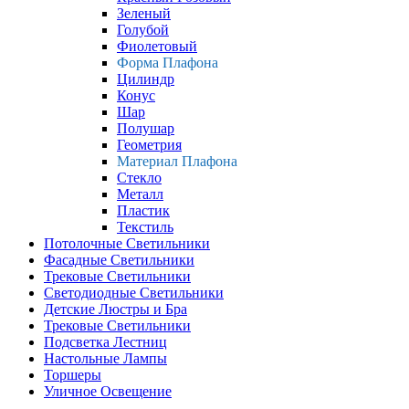
Зеленый
Голубой
Фиолетовый
Форма Плафона
Цилиндр
Конус
Шар
Полушар
Геометрия
Материал Плафона
Стекло
Металл
Пластик
Текстиль
Потолочные Светильники
Фасадные Светильники
Трековые Светильники
Светодиодные Светильники
Детские Люстры и Бра
Трековые Светильники
Подсветка Лестниц
Настольные Лампы
Торшеры
Уличное Освещение