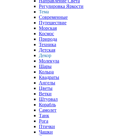
Направление Света
Регулировка Яркости
Тема
Современные
Путешествие
Морская
Космос
Природа
Техника
Детская
Декор
Молекула
Шары
Кольца
Квадраты
Ангелы
Цветы
Ветки
Штурвал
Корабль
Самолет
Танк
Рога
Птички
Чашки