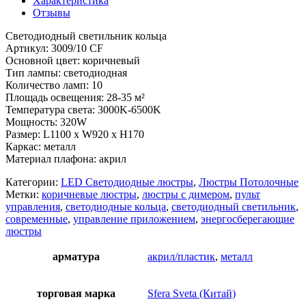
Характеристика
Отзывы
Светодиодный светильник кольца
Артикул: 3009/10 CF
Основной цвет: коричневый
Тип лампы: светодиодная
Количество ламп: 10
Площадь освещения: 28-35 м²
Температура света: 3000K-6500K
Мощность: 320W
Размер: L1100 x W920 x H170
Каркас: металл
Материал плафона: акрил
Категории:
LED Светодиодные люстры
,
Люстры Потолочные
Метки:
коричневые люстры
,
люстры с димером
,
пульт
управления
,
светодиодные кольца
,
светодиодный светильник
,
современные
,
управление приложением
,
энергосберегающие
люстры
арматура
акрил/пластик
,
металл
торговая марка
Sfera Sveta (Китай)