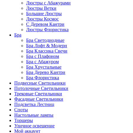
Люстры с Абажурами
Люстры Ветки
Большие Люстры
Люстры Космос
С Деревом Кантри
Люстры Флористика
Бра
Бра Светодиодные
Бра Лофт & Модерн
Бра Классика Свечи
Бра с Плафоном
Бра с Абажуром
Бра Хрустальные
Бра Дерево Кантри
Бра Флористика
Подвесные Светильники
Потолочные Светильники
Трековые Светильники
Фасадные Светильники
Подсветка Лестниц
Споты
Настольные лампы
Торшеры
Уличное освещение
Мой аккаунт