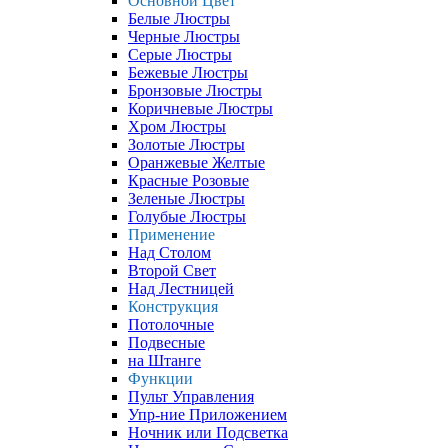
Основной Цвет
Белые Люстры
Черные Люстры
Серые Люстры
Бежевые Люстры
Бронзовые Люстры
Коричневые Люстры
Хром Люстры
Золотые Люстры
Оранжевые Желтые
Красные Розовые
Зеленые Люстры
Голубые Люстры
Применение
Над Столом
Второй Свет
Над Лестницей
Конструкция
Потолочные
Подвесные
на Штанге
Функции
Пульт Управления
Упр-ние Приложением
Ночник или Подсветка