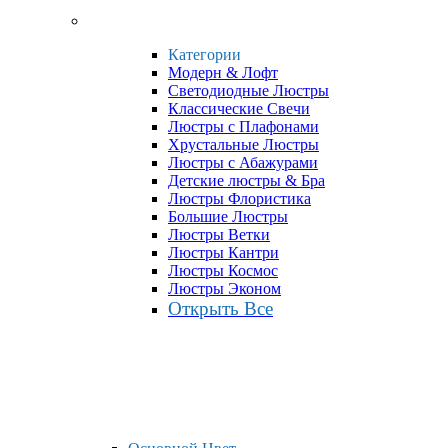
Категории
Модерн & Лофт
Светодиодные Люстры
Классические Свечи
Люстры с Плафонами
Хрустальные Люстры
Люстры с Абажурами
Детские люстры & Бра
Люстры Флористика
Большие Люстры
Люстры Ветки
Люстры Кантри
Люстры Космос
Люстры Эконом
Открыть Все