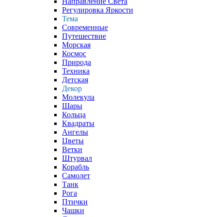
Направление Света
Регулировка Яркости
Тема
Современные
Путешествие
Морская
Космос
Природа
Техника
Детская
Декор
Молекула
Шары
Кольца
Квадраты
Ангелы
Цветы
Ветки
Штурвал
Корабль
Самолет
Танк
Рога
Птички
Чашки