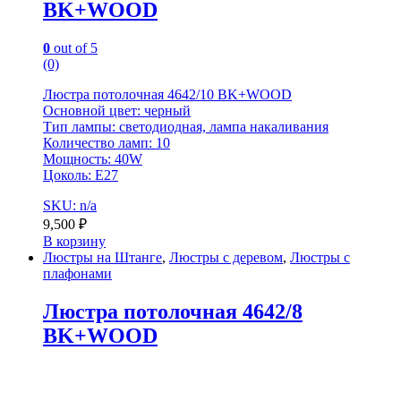
BK+WOOD
0
out of 5
(0)
Люстра потолочная 4642/10 BK+WOOD
Основной цвет: черный
Тип лампы: светодиодная, лампа накаливания
Количество ламп: 10
Мощность: 40W
Цоколь: E27
SKU: n/a
9,500
₽
В корзину
Люстры на Штанге
,
Люстры с деревом
,
Люстры с
плафонами
Люстра потолочная 4642/8
BK+WOOD