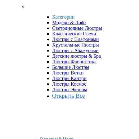
Категории
Модерн & Лофт
Светодиодные Люстры
Классические Свечи
Люстры с Плафонами
Хрустальные Люстры
Люстры с Абажурами
Детские люстры & Бра
Люстры Флористика
Большие Люстры
Люстры Ветки
Люстры Кантри
Люстры Космос
Люстры Эконом
Открыть Все