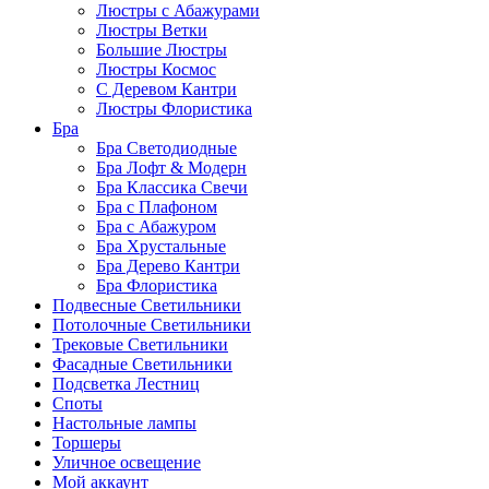
Люстры с Абажурами
Люстры Ветки
Большие Люстры
Люстры Космос
С Деревом Кантри
Люстры Флористика
Бра
Бра Светодиодные
Бра Лофт & Модерн
Бра Классика Свечи
Бра с Плафоном
Бра с Абажуром
Бра Хрустальные
Бра Дерево Кантри
Бра Флористика
Подвесные Светильники
Потолочные Светильники
Трековые Светильники
Фасадные Светильники
Подсветка Лестниц
Споты
Настольные лампы
Торшеры
Уличное освещение
Мой аккаунт