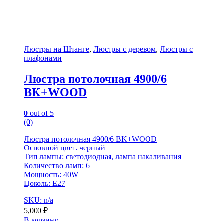
Люстры на Штанге
,
Люстры с деревом
,
Люстры с
плафонами
Люстра потолочная 4900/6
BK+WOOD
0
out of 5
(0)
Люстра потолочная 4900/6 BK+WOOD
Основной цвет: черный
Тип лампы: светодиодная, лампа накаливания
Количество ламп: 6
Мощность: 40W
Цоколь: E27
SKU: n/a
5,000
₽
В корзину