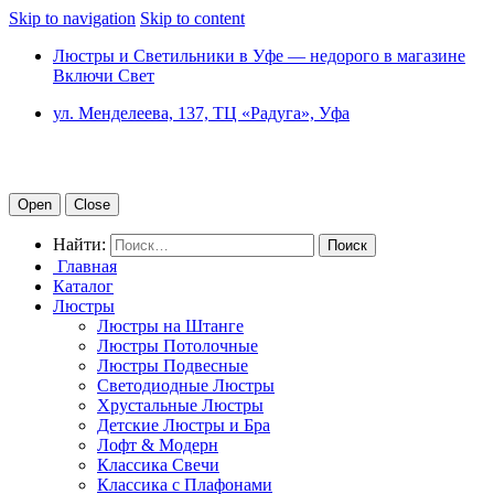
Skip to navigation
Skip to content
Люстры и Светильники в Уфе — недорого в магазине
Включи Свет
ул. Менделеева, 137, ТЦ «Радуга», Уфа
Open
Close
Найти:
Главная
Каталог
Люстры
Люстры на Штанге
Люстры Потолочные
Люстры Подвесные
Светодиодные Люстры
Хрустальные Люстры
Детские Люстры и Бра
Лофт & Модерн
Классика Свечи
Классика с Плафонами