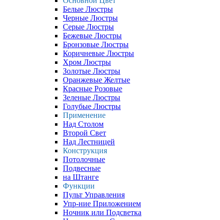
Основной Цвет
Белые Люстры
Черные Люстры
Серые Люстры
Бежевые Люстры
Бронзовые Люстры
Коричневые Люстры
Хром Люстры
Золотые Люстры
Оранжевые Желтые
Красные Розовые
Зеленые Люстры
Голубые Люстры
Применение
Над Столом
Второй Свет
Над Лестницей
Конструкция
Потолочные
Подвесные
на Штанге
Функции
Пульт Управления
Упр-ние Приложением
Ночник или Подсветка