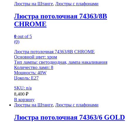
Люстры на Штанге
,
Люстры с плафонами
Люстра потолочная 74363/8B
CHROME
0
out of 5
(0)
Люстра потолочная 74363/8B CHROME
Основной цвет: хром
Тип лампы: светодиодная, лампа накаливания
Количество ламп: 8
Мощность: 40W
Цоколь: E27
SKU: n/a
8,400
₽
В корзину
Люстры на Штанге
,
Люстры с плафонами
Люстра потолочная 74363/6 GOLD