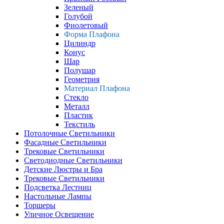
Зеленый
Голубой
Фиолетовый
Форма Плафона
Цилиндр
Конус
Шар
Полушар
Геометрия
Материал Плафона
Стекло
Металл
Пластик
Текстиль
Потолочные Светильники
Фасадные Светильники
Трековые Светильники
Светодиодные Светильники
Детские Люстры и Бра
Трековые Светильники
Подсветка Лестниц
Настольные Лампы
Торшеры
Уличное Освещение