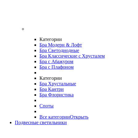
Категории
Бра Модерн & Лофт
Бра Светодиодные
Бра Классические с Хрусталем
Бра с Абажуром
Бра с Плафоном
Категории
Бра Хрустальные
Бра Кантри
Бра Флористика
Споты
Все категории
Открыть
Подвесные светильники