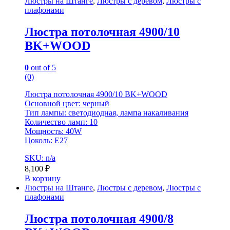
Люстры на Штанге
,
Люстры с деревом
,
Люстры с
плафонами
Люстра потолочная 4900/10
BK+WOOD
0
out of 5
(0)
Люстра потолочная 4900/10 BK+WOOD
Основной цвет: черный
Тип лампы: светодиодная, лампа накаливания
Количество ламп: 10
Мощность: 40W
Цоколь: E27
SKU: n/a
8,100
₽
В корзину
Люстры на Штанге
,
Люстры с деревом
,
Люстры с
плафонами
Люстра потолочная 4900/8