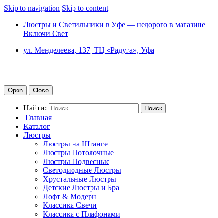
Skip to navigation
Skip to content
Люстры и Светильники в Уфе — недорого в магазине
Включи Свет
ул. Менделеева, 137, ТЦ «Радуга», Уфа
Open
Close
Найти:
Главная
Каталог
Люстры
Люстры на Штанге
Люстры Потолочные
Люстры Подвесные
Светодиодные Люстры
Хрустальные Люстры
Детские Люстры и Бра
Лофт & Модерн
Классика Свечи
Классика с Плафонами