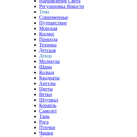
Направление Света
Регулировка Яркости
Тема
Современные
Путешествие
Морская
Космос
Природа
Техника
Детская
Декор
Молекула
Шары
Кольца
Квадраты
Ангелы
Цветы
Ветки
Штурвал
Корабль
Самолет
Танк
Рога
Птички
Чашки