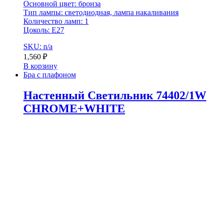
Основной цвет: бронза
Тип лампы: светодиодная, лампа накаливания
Количество ламп: 1
Цоколь: Е27
SKU: n/a
1,560
₽
В корзину
Бра с плафоном
Настенный Светильник 74402/1W
CHROME+WHITE