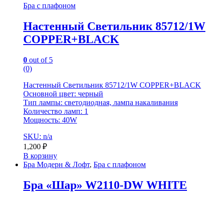
Бра с плафоном
Настенный Светильник 85712/1W
COPPER+BLACK
0
out of 5
(0)
Настенный Светильник 85712/1W COPPER+BLACK
Основной цвет: черный
Тип лампы: светодиодная, лампа накаливания
Количество ламп: 1
Мощность: 40W
SKU: n/a
1,200
₽
В корзину
Бра Модерн & Лофт
,
Бра с плафоном
Бра «Шар» W2110-DW WHITE