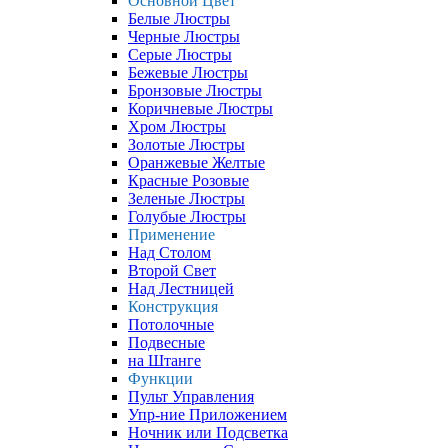
Основной Цвет
Белые Люстры
Черные Люстры
Серые Люстры
Бежевые Люстры
Бронзовые Люстры
Коричневые Люстры
Хром Люстры
Золотые Люстры
Оранжевые Желтые
Красные Розовые
Зеленые Люстры
Голубые Люстры
Применение
Над Столом
Второй Свет
Над Лестницей
Конструкция
Потолочные
Подвесные
на Штанге
Функции
Пульт Управления
Упр-ние Приложением
Ночник или Подсветка