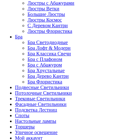
Люстры с Абажурами
Люстры Ветки
Большие Люстры
Люстры Космос
С Деревом Кантри
Люстры Флористика
Бра
Бра Светодиодные
Бра Лофт & Модерн
Бра Классика Свечи
Бра с Плафоном
Бра с Абажуром
Бра Хрустальные
Бра Дерево Кантри
Бра Флористика
Подвесные Светильники
Потолочные Светильники
Трековые Светильники
Фасадные Светильники
Подсветка Лестниц
Споты
Настольные лампы
Торшеры
Уличное освещение
Мой аккаунт