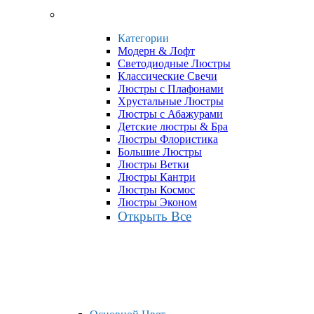
Категории
Модерн & Лофт
Светодиодные Люстры
Классические Свечи
Люстры с Плафонами
Хрустальные Люстры
Люстры с Абажурами
Детские люстры & Бра
Люстры Флористика
Большие Люстры
Люстры Ветки
Люстры Кантри
Люстры Космос
Люстры Эконом
Открыть Все