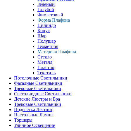
Зеленый
Голубой
Фиолетовый
Форма Плафона
Цилиндр
Конус
Шар
Полушар
Геометрия
Материал Плафона
Стекло
Металл
Пластик
Текстиль
Потолочные Светильники
Фасадные Светильники
Трековые Светильники
Светодиодные Светильники
Детские Люстры и Бра
Трековые Светильники
Подсветка Лестниц
Настольные Лампы
Торшеры
Уличное Освещение