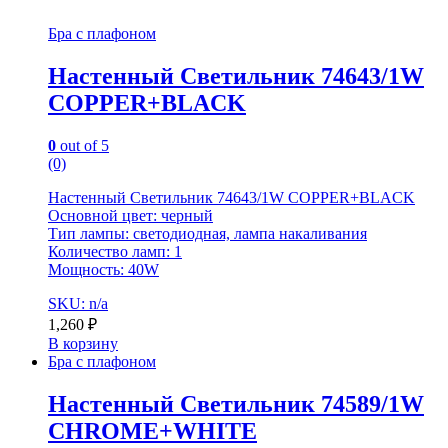
Бра с плафоном
Настенный Светильник 74643/1W
COPPER+BLACK
0
out of 5
(0)
Настенный Светильник 74643/1W COPPER+BLACK
Основной цвет: черный
Тип лампы: светодиодная, лампа накаливания
Количество ламп: 1
Мощность: 40W
SKU: n/a
1,260
₽
В корзину
Бра с плафоном
Настенный Светильник 74589/1W
CHROME+WHITE