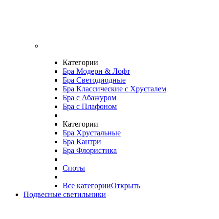
Категории
Бра Модерн & Лофт
Бра Светодиодные
Бра Классические с Хрусталем
Бра с Абажуром
Бра с Плафоном
Категории
Бра Хрустальные
Бра Кантри
Бра Флористика
Споты
Все категории
Открыть
Подвесные светильники