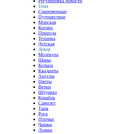
Регулировка Яркости
Тема
Современные
Путешествие
Морская
Космос
Природа
Техника
Детская
Декор
Молекула
Шары
Кольца
Квадраты
Ангелы
Цветы
Ветки
Штурвал
Корабль
Самолет
Танк
Рога
Птички
Чашки
Ложки