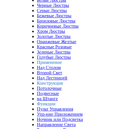
Белые Люстры
Черные Люстры
Серые Люстры
Бежевые Люстры
Бронзовые Люстры
Коричневые Люстры
Хром Люстры
Золотые Люстры
Оранжевые Желтые
Красные Розовые
Зеленые Люстры
Голубые Люстры
Применение
Над Столом
Второй Свет
Над Лестницей
Конструкция
Потолочные
Подвесные
на Штанге
Функции
Пульт Управления
Упр-ние Приложением
Ночник или Подсветка
Направление Света