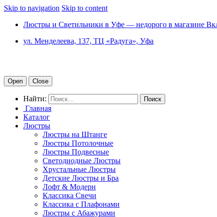
Skip to navigation
Skip to content
Люстры и Светильники в Уфе — недорого в магазине Вк
ул. Менделеева, 137, ТЦ «Радуга», Уфа
Open
Close
Найти:
Главная
Каталог
Люстры
Люстры на Штанге
Люстры Потолочные
Люстры Подвесные
Светодиодные Люстры
Хрустальные Люстры
Детские Люстры и Бра
Лофт & Модерн
Классика Свечи
Классика с Плафонами
Люстры с Абажурами