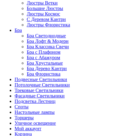
Люстры Ветки
Большие Люстры
Люстры Космос
С Деревом Кантри
Люстры Флористика
Бра
Бра Светодиодные
Бра Лофт & Модерн
Бра Классика Свечи
Бра с Плафоном
Бра с Абажуром
Бра Хрустальные
Бра Дерево Кантри
Бра Флористика
Подвесные Светильники
Потолочные Светильники
Трековые Светильники
Фасадные Светильники
Подсветка Лестниц
Споты
Настольные лампы
Торшеры
Уличное освещение
Мой аккаунт
Корзина