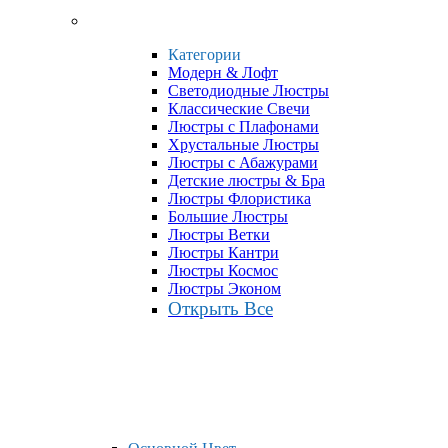
Категории
Модерн & Лофт
Светодиодные Люстры
Классические Свечи
Люстры с Плафонами
Хрустальные Люстры
Люстры с Абажурами
Детские люстры & Бра
Люстры Флористика
Большие Люстры
Люстры Ветки
Люстры Кантри
Люстры Космос
Люстры Эконом
Открыть Все