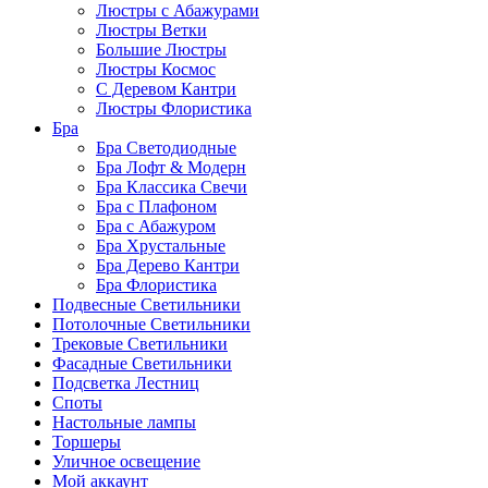
Люстры с Абажурами
Люстры Ветки
Большие Люстры
Люстры Космос
С Деревом Кантри
Люстры Флористика
Бра
Бра Светодиодные
Бра Лофт & Модерн
Бра Классика Свечи
Бра с Плафоном
Бра с Абажуром
Бра Хрустальные
Бра Дерево Кантри
Бра Флористика
Подвесные Светильники
Потолочные Светильники
Трековые Светильники
Фасадные Светильники
Подсветка Лестниц
Споты
Настольные лампы
Торшеры
Уличное освещение
Мой аккаунт