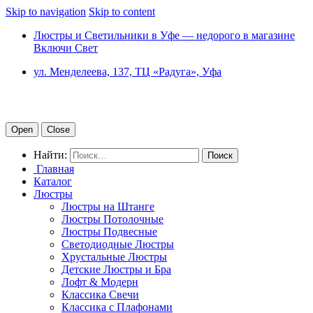
Skip to navigation
Skip to content
Люстры и Светильники в Уфе — недорого в магазине
Включи Свет
ул. Менделеева, 137, ТЦ «Радуга», Уфа
Open
Close
Найти:
Главная
Каталог
Люстры
Люстры на Штанге
Люстры Потолочные
Люстры Подвесные
Светодиодные Люстры
Хрустальные Люстры
Детские Люстры и Бра
Лофт & Модерн
Классика Свечи
Классика с Плафонами