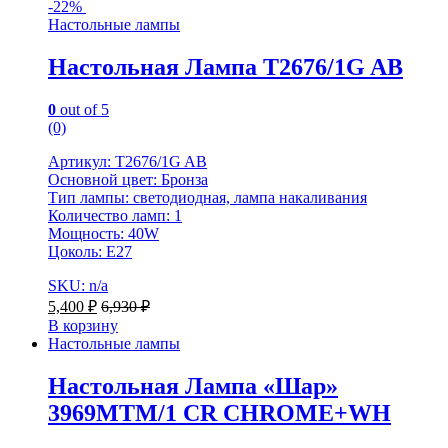
-
22%
Настольные лампы
Настольная Лампа T2676/1G AB
0
out of 5
(0)
Артикул: T2676/1G AB
Основной цвет: Бронза
Тип лампы: светодиодная, лампа накаливания
Количество ламп: 1
Мощность: 40W
Цоколь: Е27
SKU: n/a
5,400
₽
6,930
₽
В корзину
Настольные лампы
Настольная Лампа «Шар»
3969MTM/1 CR CHROME+WH