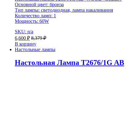
Основной цвет: бронза
Тип лампы: светодиодная, лампа накаливания
Количество ламп: 1
Мощность: 60W
SKU: n/a
6,600
₽
8,379
₽
В корзину
Настольные лампы
Настольная Лампа T2676/1G AB