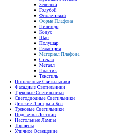
Зеленый
Голубой
Фиолетовый
Форма Плафона
Цилиндр
Конус
Шар
Полушар
Геометрия
Материал Плафона
Стекло
Металл
Пластик
Текстиль
Потолочные Светильники
Фасадные Светильники
Трековые Светильники
Светодиодные Светильники
Детские Люстры и Бра
Трековые Светильники
Подсветка Лестниц
Настольные Лампы
Торшеры
Уличное Освещение