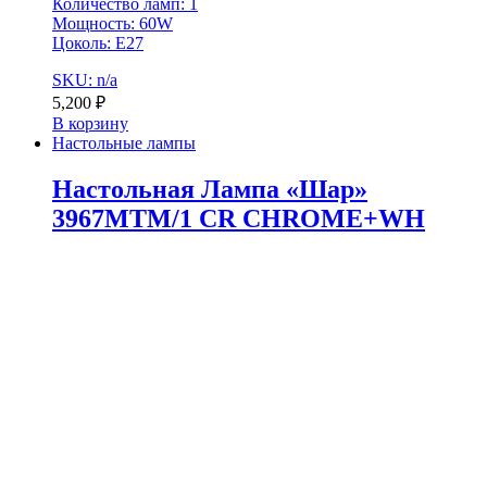
Количество ламп: 1
Мощность: 60W
Цоколь: E27
SKU: n/a
5,200
₽
В корзину
Настольные лампы
Настольная Лампа «Шар»
3967MTM/1 CR CHROME+WH