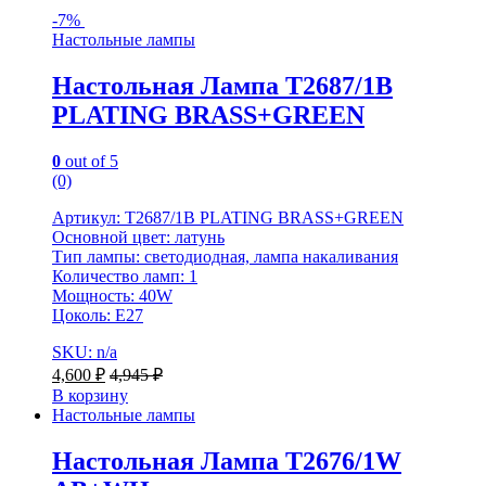
-
7%
Настольные лампы
Настольная Лампа T2687/1B
PLATING BRASS+GREEN
0
out of 5
(0)
Артикул: T2687/1B PLATING BRASS+GREEN
Основной цвет: латунь
Тип лампы: светодиодная, лампа накаливания
Количество ламп: 1
Мощность: 40W
Цоколь: Е27
SKU: n/a
4,600
₽
4,945
₽
В корзину
Настольные лампы
Настольная Лампа T2676/1W