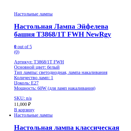
Настольные лампы
Настольная Лампа Эйфелева
башня T3868/1T FWH NewRgy
0
out of 5
(0)
Артикул: T3868/1T FWH
Основной цвет: белый
Тип лампы: светодиодная, лампа накаливания
Количество ламп: 1
Цоколь: E27
Мощность: 60W (для ламп накаливания)
SKU: n/a
11,000
₽
В корзину
Настольные лампы
Настольная лампа классическая