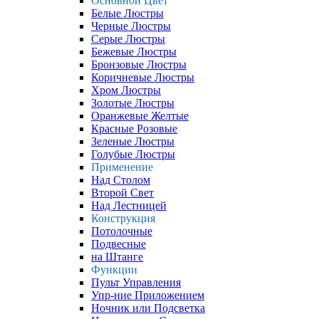
Основной Цвет
Белые Люстры
Черные Люстры
Серые Люстры
Бежевые Люстры
Бронзовые Люстры
Коричневые Люстры
Хром Люстры
Золотые Люстры
Оранжевые Желтые
Красные Розовые
Зеленые Люстры
Голубые Люстры
Применение
Над Столом
Второй Свет
Над Лестницей
Конструкция
Потолочные
Подвесные
на Штанге
Функции
Пульт Управления
Упр-ние Приложением
Ночник или Подсветка