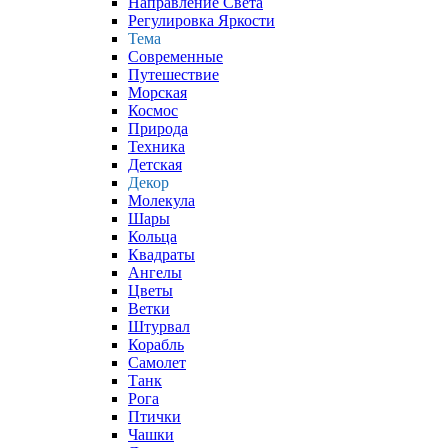
Направление Света
Регулировка Яркости
Тема
Современные
Путешествие
Морская
Космос
Природа
Техника
Детская
Декор
Молекула
Шары
Кольца
Квадраты
Ангелы
Цветы
Ветки
Штурвал
Корабль
Самолет
Танк
Рога
Птички
Чашки