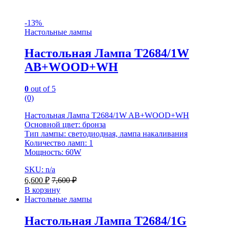
-
13%
Настольные лампы
Настольная Лампа T2684/1W
AB+WOOD+WH
0
out of 5
(0)
Настольная Лампа T2684/1W AB+WOOD+WH
Основной цвет: бронза
Тип лампы: светодиодная, лампа накаливания
Количество ламп: 1
Мощность: 60W
SKU: n/a
6,600
₽
7,600
₽
В корзину
Настольные лампы
Настольная Лампа T2684/1G