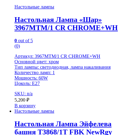
Настольные лампы
Настольная Лампа «Шар»
3967MTM/1 CR CHROME+WH
0
out of 5
(0)
Артикул: 3967MTM/1 CR CHROME+WH
Основной цвет: хром
Тип лампы: светодиодная, лампа накаливания
Количество ламп: 1
Мощность: 60W
Цоколь: E27
SKU: n/a
5,200
₽
В корзину
Настольные лампы
Настольная Лампа Эйфелева
башня T3868/1T FBK NewRgy