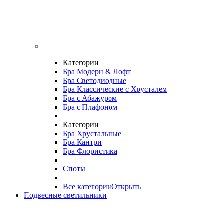
Категории
Бра Модерн & Лофт
Бра Светодиодные
Бра Классические с Хрусталем
Бра с Абажуром
Бра с Плафоном
Категории
Бра Хрустальные
Бра Кантри
Бра Флористика
Споты
Все категории
Открыть
Подвесные светильники