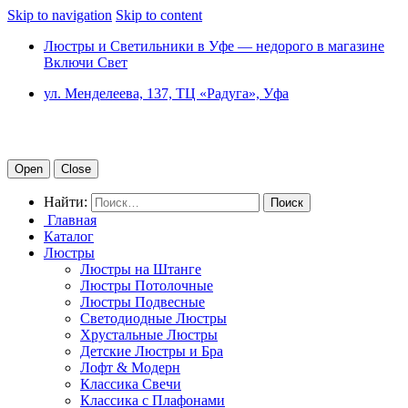
Skip to navigation
Skip to content
Люстры и Светильники в Уфе — недорого в магазине
Включи Свет
ул. Менделеева, 137, ТЦ «Радуга», Уфа
Open
Close
Найти:
Главная
Каталог
Люстры
Люстры на Штанге
Люстры Потолочные
Люстры Подвесные
Светодиодные Люстры
Хрустальные Люстры
Детские Люстры и Бра
Лофт & Модерн
Классика Свечи
Классика с Плафонами