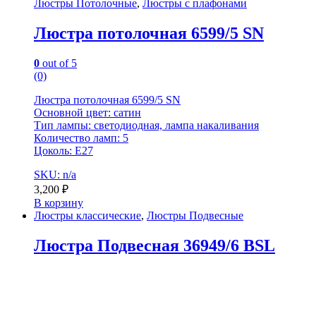
Люстры Потолочные
,
Люстры с плафонами
Люстра потолочная 6599/5 SN
0
out of 5
(0)
Люстра потолочная 6599/5 SN
Основной цвет: сатин
Тип лампы: светодиодная, лампа накаливания
Количество ламп: 5
Цоколь: E27
SKU: n/a
3,200
₽
В корзину
Люстры классические
,
Люстры Подвесные
Люстра Подвесная 36949/6 BSL