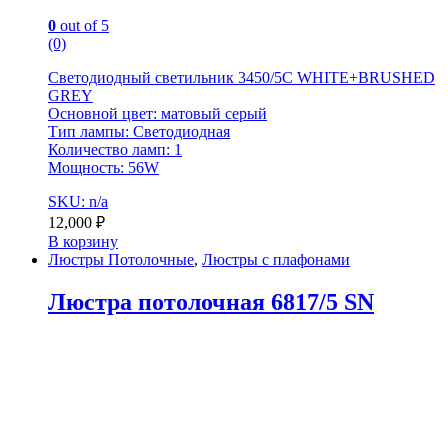
0
out of 5
(0)
Светодиодный светильник 3450/5C WHITE+BRUSHED
GREY
Основной цвет: матовый серый
Тип лампы: Светодиодная
Количество ламп: 1
Мощность: 56W
SKU: n/a
12,000
₽
В корзину
Люстры Потолочные
,
Люстры с плафонами
Люстра потолочная 6817/5 SN