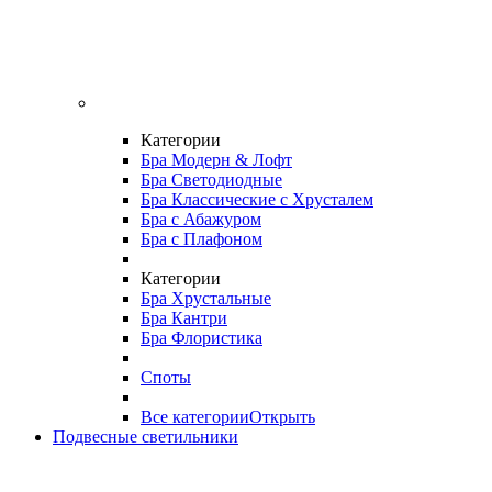
Категории
Бра Модерн & Лофт
Бра Светодиодные
Бра Классические с Хрусталем
Бра с Абажуром
Бра с Плафоном
Категории
Бра Хрустальные
Бра Кантри
Бра Флористика
Споты
Все категории
Открыть
Подвесные светильники