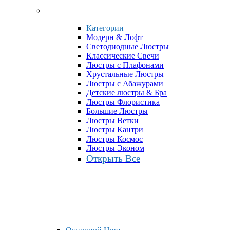
Категории
Модерн & Лофт
Светодиодные Люстры
Классические Свечи
Люстры с Плафонами
Хрустальные Люстры
Люстры с Абажурами
Детские люстры & Бра
Люстры Флористика
Большие Люстры
Люстры Ветки
Люстры Кантри
Люстры Космос
Люстры Эконом
Открыть Все