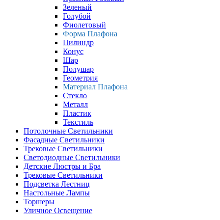
Зеленый
Голубой
Фиолетовый
Форма Плафона
Цилиндр
Конус
Шар
Полушар
Геометрия
Материал Плафона
Стекло
Металл
Пластик
Текстиль
Потолочные Светильники
Фасадные Светильники
Трековые Светильники
Светодиодные Светильники
Детские Люстры и Бра
Трековые Светильники
Подсветка Лестниц
Настольные Лампы
Торшеры
Уличное Освещение