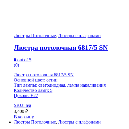
Люстры Потолочные
,
Люстры с плафонами
Люстра потолочная 6817/5 SN
0
out of 5
(0)
Люстра потолочная 6817/5 SN
Основной цвет: сатин
Тип лампы: светодиодная, лампа накаливания
Количество ламп: 5
Цоколь: E27
SKU: n/a
3,400
₽
В корзину
Люстры Потолочные
,
Люстры с плафонами