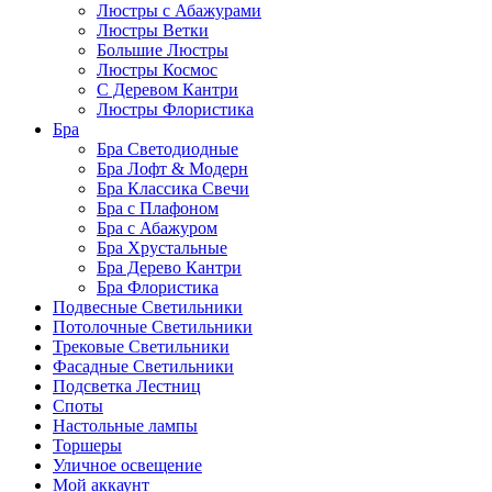
Люстры с Абажурами
Люстры Ветки
Большие Люстры
Люстры Космос
С Деревом Кантри
Люстры Флористика
Бра
Бра Светодиодные
Бра Лофт & Модерн
Бра Классика Свечи
Бра с Плафоном
Бра с Абажуром
Бра Хрустальные
Бра Дерево Кантри
Бра Флористика
Подвесные Светильники
Потолочные Светильники
Трековые Светильники
Фасадные Светильники
Подсветка Лестниц
Споты
Настольные лампы
Торшеры
Уличное освещение
Мой аккаунт