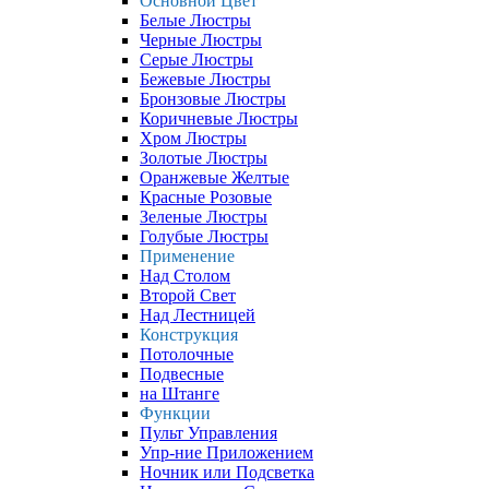
Основной Цвет
Белые Люстры
Черные Люстры
Серые Люстры
Бежевые Люстры
Бронзовые Люстры
Коричневые Люстры
Хром Люстры
Золотые Люстры
Оранжевые Желтые
Красные Розовые
Зеленые Люстры
Голубые Люстры
Применение
Над Столом
Второй Свет
Над Лестницей
Конструкция
Потолочные
Подвесные
на Штанге
Функции
Пульт Управления
Упр-ние Приложением
Ночник или Подсветка