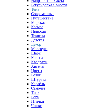
Направление Света
Регулировка Яркости
Тема
Современные
Путешествие
Морская
Космос
Природа
Техника
Детская
Декор
Молекула
Шары
Кольца
Квадраты
Ангелы
Цветы
Ветки
Штурвал
Корабль
Самолет
Танк
Рога
Птички
Чашки