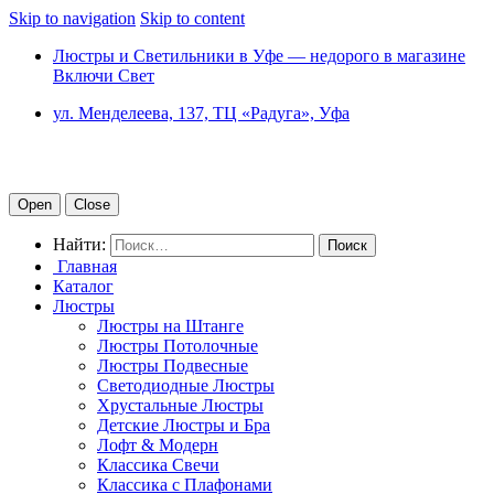
Skip to navigation
Skip to content
Люстры и Светильники в Уфе — недорого в магазине
Включи Свет
ул. Менделеева, 137, ТЦ «Радуга», Уфа
Open
Close
Найти:
Главная
Каталог
Люстры
Люстры на Штанге
Люстры Потолочные
Люстры Подвесные
Светодиодные Люстры
Хрустальные Люстры
Детские Люстры и Бра
Лофт & Модерн
Классика Свечи
Классика с Плафонами