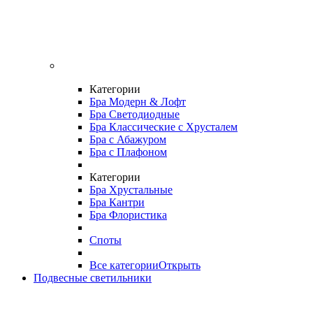
Категории
Бра Модерн & Лофт
Бра Светодиодные
Бра Классические с Хрусталем
Бра с Абажуром
Бра с Плафоном
Категории
Бра Хрустальные
Бра Кантри
Бра Флористика
Споты
Все категории
Открыть
Подвесные светильники