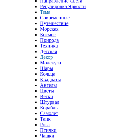
Направление Света
Регулировка Яркости
Тема
Современные
Путешествие
Морская
Космос
Природа
Техника
Детская
Декор
Молекула
Шары
Кольца
Квадраты
Ангелы
Цветы
Ветки
Штурвал
Корабль
Самолет
Танк
Рога
Птички
Чашки