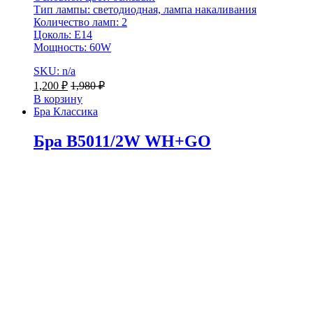
Тип лампы: светодиодная, лампа накаливания
Количество ламп: 2
Цоколь: E14
Мощность: 60W
SKU: n/a
1,200
₽
1,980
₽
В корзину
Бра Классика
Бра B5011/2W WH+GO