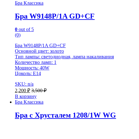
Бра Классика
Бра W9148P/1A GD+CF
0
out of 5
(0)
Бра W9148P/1A GD+CF
Основной цвет: золото
Тип лампы: светодиодная, лампа накаливания
Количество ламп: 1
Мощность: 40W
Цоколь: E14
SKU: n/a
2,200
₽
3,500
₽
В корзину
Бра Классика
Бра с Хрусталем 1208/1W WG