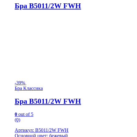
Бра B5011/2W FWH
-
39%
Бра Классика
Бра B5011/2W FWH
0
out of 5
(0)
Артикул: B5011/2W FWH
Основной цвет: бежевый