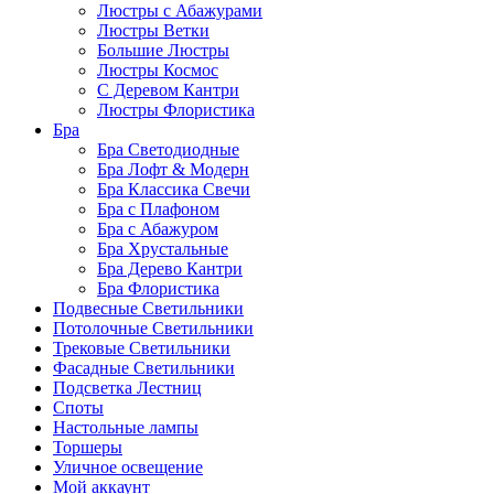
Люстры с Абажурами
Люстры Ветки
Большие Люстры
Люстры Космос
С Деревом Кантри
Люстры Флористика
Бра
Бра Светодиодные
Бра Лофт & Модерн
Бра Классика Свечи
Бра с Плафоном
Бра с Абажуром
Бра Хрустальные
Бра Дерево Кантри
Бра Флористика
Подвесные Светильники
Потолочные Светильники
Трековые Светильники
Фасадные Светильники
Подсветка Лестниц
Споты
Настольные лампы
Торшеры
Уличное освещение
Мой аккаунт