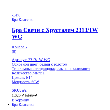
-
14%
Бра Классика
Бра Свечи с Хрусталем 2313/1W
WG
0
out of 5
(0)
Артикул: 2313/1W WG
Основной цвет: белый с золотом
Тип лампы: светодиодная, лампа накаливания
Количество ламп: 1
Цоколь: Е14
Мощность: 60W
SKU: n/a
1,020
₽
1,180
₽
В корзину
Бра Классика