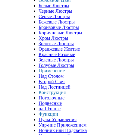
Основной Цвет
Белые Люстры
Черные Люстры
Серые Люстры
Бежевые Люстры
Бронзовые Люстры
Коричневые Люстры
Хром Люстры
Золотые Люстры
Оранжевые Желтые
Красные Розовые
Зеленые Люстры
Голубые Люстры
Применение
Над Столом
Второй Свет
Над Лестницей
Конструкция
Потолочные
Подвесные
на Штанге
Функции
Пульт Управления
Упр-ние Приложением
Ночник или Подсветка