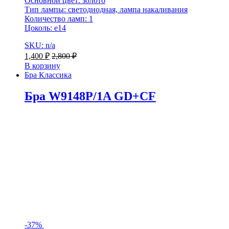
Основной цвет: золото
Тип лампы: светодиодная, лампа накаливания
Количество ламп: 1
Цоколь: e14
SKU: n/a
1,400
₽
2,800
₽
В корзину
Бра Классика
Бра W9148P/1A GD+CF
-
37%