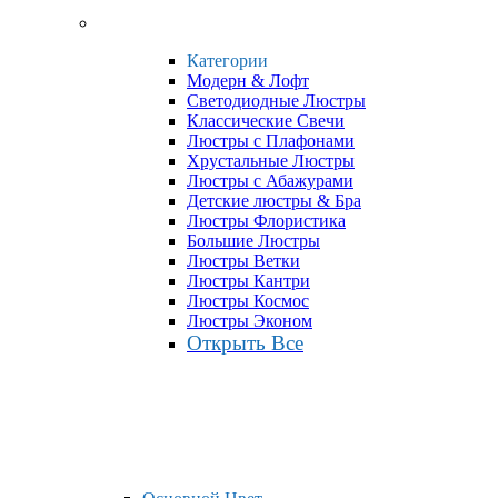
Категории
Модерн & Лофт
Светодиодные Люстры
Классические Свечи
Люстры с Плафонами
Хрустальные Люстры
Люстры с Абажурами
Детские люстры & Бра
Люстры Флористика
Большие Люстры
Люстры Ветки
Люстры Кантри
Люстры Космос
Люстры Эконом
Открыть Все