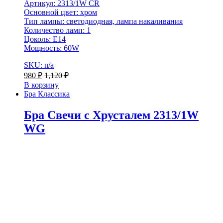
Артикул: 2313/1W CR
Основной цвет: хром
Тип лампы: светодиодная, лампа накаливания
Количество ламп: 1
Цоколь: Е14
Мощность: 60W
SKU: n/a
980
₽
1,120
₽
В корзину
Бра Классика
Бра Свечи с Хрусталем 2313/1W
WG