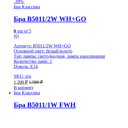
-
39%
Бра Классика
Бра B5011/2W WH+GO
0
out of 5
(0)
Артикул: B5011/2W WH+GO
Основной цвет: белый/золото
Тип лампы: светодиодная, лампа накаливания
Количество ламп: 2
Цоколь: E14
SKU: n/a
1,200
₽
1,980
₽
В корзину
Бра Классика
Бра B5011/1W FWH