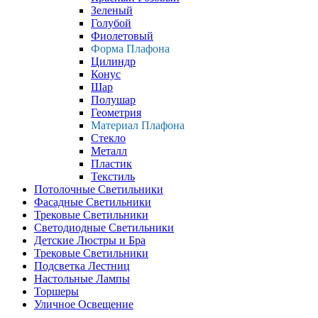
Зеленый
Голубой
Фиолетовый
Форма Плафона
Цилиндр
Конус
Шар
Полушар
Геометрия
Материал Плафона
Стекло
Металл
Пластик
Текстиль
Потолочные Светильники
Фасадные Светильники
Трековые Светильники
Светодиодные Светильники
Детские Люстры и Бра
Трековые Светильники
Подсветка Лестниц
Настольные Лампы
Торшеры
Уличное Освещение