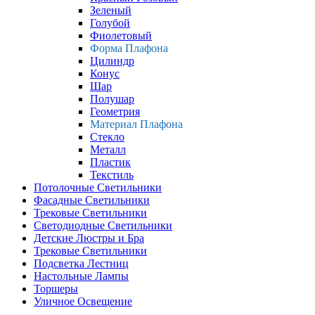
Зеленый
Голубой
Фиолетовый
Форма Плафона
Цилиндр
Конус
Шар
Полушар
Геометрия
Материал Плафона
Стекло
Металл
Пластик
Текстиль
Потолочные Светильники
Фасадные Светильники
Трековые Светильники
Светодиодные Светильники
Детские Люстры и Бра
Трековые Светильники
Подсветка Лестниц
Настольные Лампы
Торшеры
Уличное Освещение