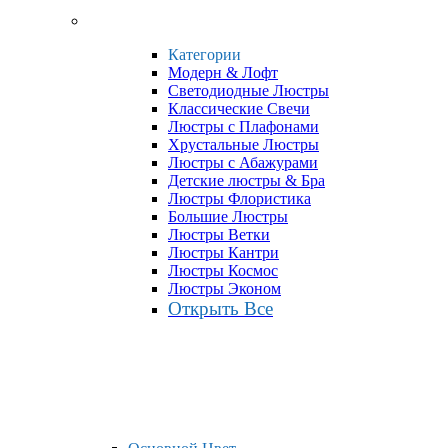
Категории
Модерн & Лофт
Светодиодные Люстры
Классические Свечи
Люстры с Плафонами
Хрустальные Люстры
Люстры с Абажурами
Детские люстры & Бра
Люстры Флористика
Большие Люстры
Люстры Ветки
Люстры Кантри
Люстры Космос
Люстры Эконом
Открыть Все