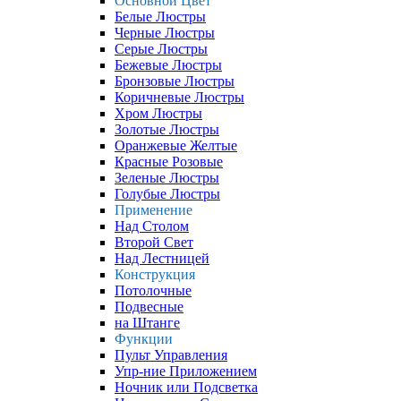
Основной Цвет
Белые Люстры
Черные Люстры
Серые Люстры
Бежевые Люстры
Бронзовые Люстры
Коричневые Люстры
Хром Люстры
Золотые Люстры
Оранжевые Желтые
Красные Розовые
Зеленые Люстры
Голубые Люстры
Применение
Над Столом
Второй Свет
Над Лестницей
Конструкция
Потолочные
Подвесные
на Штанге
Функции
Пульт Управления
Упр-ние Приложением
Ночник или Подсветка