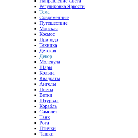
Направление Света
Регулировка Яркости
Тема
Современные
Путешествие
Морская
Космос
Природа
Техника
Детская
Декор
Молекула
Шары
Кольца
Квадраты
Ангелы
Цветы
Ветки
Штурвал
Корабль
Самолет
Танк
Рога
Птички
Чашки