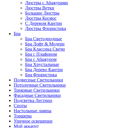
Люстры с Абажурами
Люстры Ветки
Большие Люстры
Люстры Космос
С Деревом Кантри
Люстры Флористика
Бра
Бра Светодиодные
Бра Лофт & Модерн
Бра Классика Свечи
Бра с Плафоном
Бра с Абажуром
Бра Хрустальные
Бра Дерево Кантри
Бра Флористика
Подвесные Светильники
Потолочные Светильники
Трековые Светильники
Фасадные Светильники
Подсветка Лестниц
Споты
Настольные лампы
Торшеры
Уличное освещение
Мой аккаунт