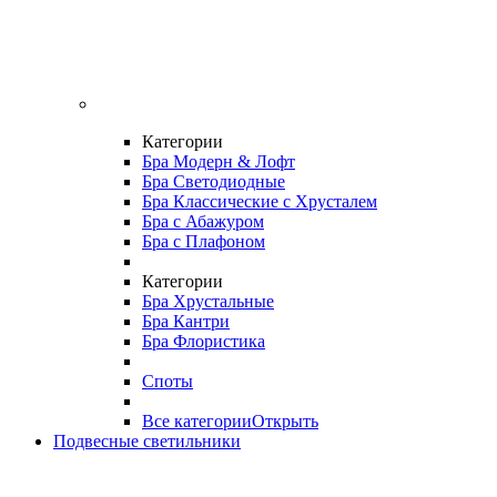
Категории
Бра Модерн & Лофт
Бра Светодиодные
Бра Классические с Хрусталем
Бра с Абажуром
Бра с Плафоном
Категории
Бра Хрустальные
Бра Кантри
Бра Флористика
Споты
Все категории
Открыть
Подвесные светильники