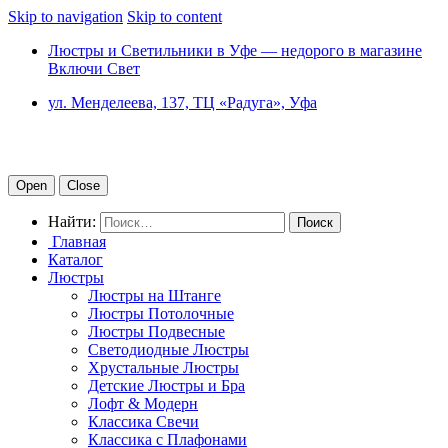
Skip to navigation
Skip to content
Люстры и Светильники в Уфе — недорого в магазине
Включи Свет
ул. Менделеева, 137, ТЦ «Радуга», Уфа
Open
Close
Найти:
Главная
Каталог
Люстры
Люстры на Штанге
Люстры Потолочные
Люстры Подвесные
Светодиодные Люстры
Хрустальные Люстры
Детские Люстры и Бра
Лофт & Модерн
Классика Свечи
Классика с Плафонами