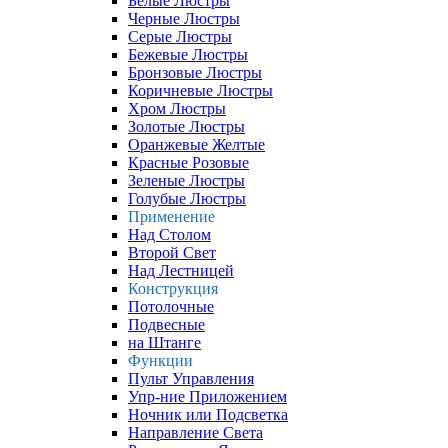
Белые Люстры
Черные Люстры
Серые Люстры
Бежевые Люстры
Бронзовые Люстры
Коричневые Люстры
Хром Люстры
Золотые Люстры
Оранжевые Желтые
Красные Розовые
Зеленые Люстры
Голубые Люстры
Применение
Над Столом
Второй Свет
Над Лестницей
Конструкция
Потолочные
Подвесные
на Штанге
Функции
Пульт Управления
Упр-ние Приложением
Ночник или Подсветка
Направление Света