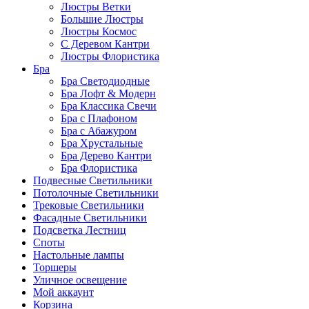
Люстры Ветки
Большие Люстры
Люстры Космос
С Деревом Кантри
Люстры Флористика
Бра
Бра Светодиодные
Бра Лофт & Модерн
Бра Классика Свечи
Бра с Плафоном
Бра с Абажуром
Бра Хрустальные
Бра Дерево Кантри
Бра Флористика
Подвесные Светильники
Потолочные Светильники
Трековые Светильники
Фасадные Светильники
Подсветка Лестниц
Споты
Настольные лампы
Торшеры
Уличное освещение
Мой аккаунт
Корзина