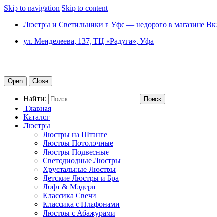
Skip to navigation
Skip to content
Люстры и Светильники в Уфе — недорого в магазине Вк
ул. Менделеева, 137, ТЦ «Радуга», Уфа
Open
Close
Найти:
Главная
Каталог
Люстры
Люстры на Штанге
Люстры Потолочные
Люстры Подвесные
Светодиодные Люстры
Хрустальные Люстры
Детские Люстры и Бра
Лофт & Модерн
Классика Свечи
Классика с Плафонами
Люстры с Абажурами