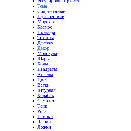
Регулировка Яркости
Тема
Современные
Путешествие
Морская
Космос
Природа
Техника
Детская
Декор
Молекула
Шары
Кольца
Квадраты
Ангелы
Цветы
Ветки
Штурвал
Корабль
Самолет
Танк
Рога
Птички
Чашки
Ложки