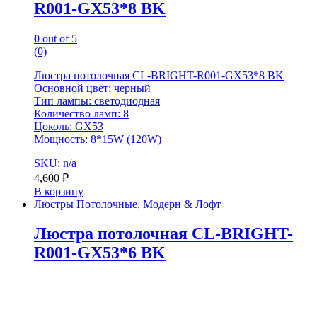
R001-GX53*8 BK
0
out of 5
(0)
Люстра потолочная CL-BRIGHT-R001-GX53*8 BK
Основной цвет: черный
Тип лампы: светодиодная
Количество ламп: 8
Цоколь: GX53
Мощность: 8*15W (120W)
SKU: n/a
4,600
₽
В корзину
Люстры Потолочные
,
Модерн & Лофт
Люстра потолочная CL-BRIGHT-
R001-GX53*6 BK