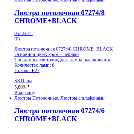
Люстра потолочная 07274/8
CHROME+BLACK
0
out of 5
(0)
Люстра потолочная 07274/8 CHROME+BLACK
Основной цвет: хром + черный
Тип лампы: светодиодная, лампа накаливания
Количество ламп: 8
Цоколь: E27
SKU: n/a
5,800
₽
В корзину
Люстры Потолочные
,
Люстры с плафонами
Люстра потолочная 07274/6
CHROME+BLACK