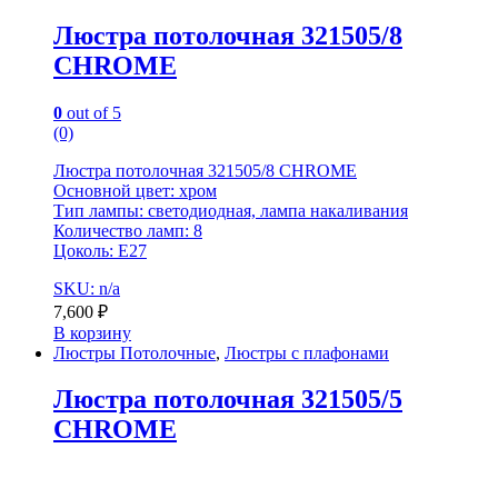
Люстра потолочная 321505/8
CHROME
0
out of 5
(0)
Люстра потолочная 321505/8 CHROME
Основной цвет: хром
Тип лампы: светодиодная, лампа накаливания
Количество ламп: 8
Цоколь: E27
SKU: n/a
7,600
₽
В корзину
Люстры Потолочные
,
Люстры с плафонами
Люстра потолочная 321505/5
CHROME