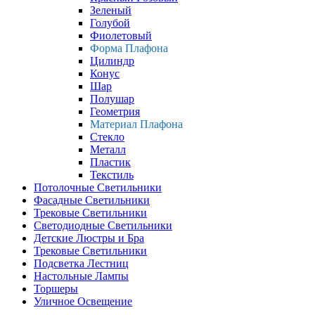
Зеленый
Голубой
Фиолетовый
Форма Плафона
Цилиндр
Конус
Шар
Полушар
Геометрия
Материал Плафона
Стекло
Металл
Пластик
Текстиль
Потолочные Светильники
Фасадные Светильники
Трековые Светильники
Светодиодные Светильники
Детские Люстры и Бра
Трековые Светильники
Подсветка Лестниц
Настольные Лампы
Торшеры
Уличное Освещение