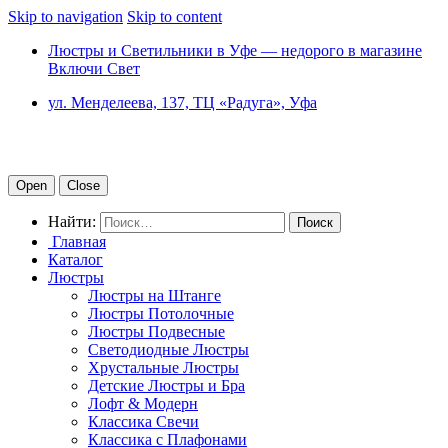
Skip to navigation
Skip to content
Люстры и Светильники в Уфе — недорого в магазине
Включи Свет
ул. Менделеева, 137, ТЦ «Радуга», Уфа
Open
Close
Найти:
Главная
Каталог
Люстры
Люстры на Штанге
Люстры Потолочные
Люстры Подвесные
Светодиодные Люстры
Хрустальные Люстры
Детские Люстры и Бра
Лофт & Модерн
Классика Свечи
Классика с Плафонами