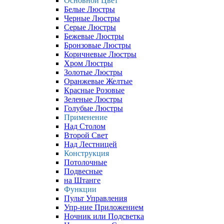
Основной Цвет
Белые Люстры
Черные Люстры
Серые Люстры
Бежевые Люстры
Бронзовые Люстры
Коричневые Люстры
Хром Люстры
Золотые Люстры
Оранжевые Желтые
Красные Розовые
Зеленые Люстры
Голубые Люстры
Применение
Над Столом
Второй Свет
Над Лестницей
Конструкция
Потолочные
Подвесные
на Штанге
Функции
Пульт Управления
Упр-ние Приложением
Ночник или Подсветка