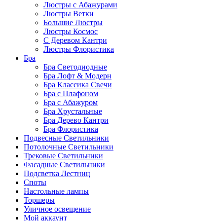
Люстры с Абажурами
Люстры Ветки
Большие Люстры
Люстры Космос
С Деревом Кантри
Люстры Флористика
Бра
Бра Светодиодные
Бра Лофт & Модерн
Бра Классика Свечи
Бра с Плафоном
Бра с Абажуром
Бра Хрустальные
Бра Дерево Кантри
Бра Флористика
Подвесные Светильники
Потолочные Светильники
Трековые Светильники
Фасадные Светильники
Подсветка Лестниц
Споты
Настольные лампы
Торшеры
Уличное освещение
Мой аккаунт