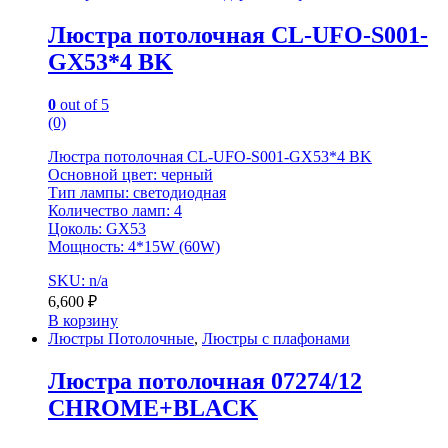
Люстра потолочная CL-UFO-S001-
GX53*4 BK
0
out of 5
(0)
Люстра потолочная CL-UFO-S001-GX53*4 BK
Основной цвет: черный
Тип лампы: светодиодная
Количество ламп: 4
Цоколь: GX53
Мощность: 4*15W (60W)
SKU: n/a
6,600
₽
В корзину
Люстры Потолочные
,
Люстры с плафонами
Люстра потолочная 07274/12
CHROME+BLACK