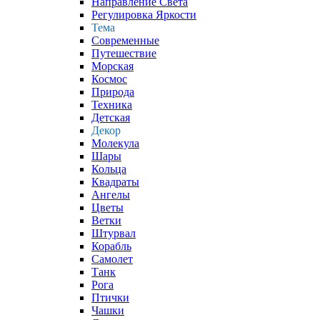
Направление Света
Регулировка Яркости
Тема
Современные
Путешествие
Морская
Космос
Природа
Техника
Детская
Декор
Молекула
Шары
Кольца
Квадраты
Ангелы
Цветы
Ветки
Штурвал
Корабль
Самолет
Танк
Рога
Птички
Чашки