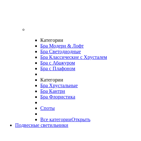
Категории
Бра Модерн & Лофт
Бра Светодиодные
Бра Классические с Хрусталем
Бра с Абажуром
Бра с Плафоном
Категории
Бра Хрустальные
Бра Кантри
Бра Флористика
Споты
Все категории
Открыть
Подвесные светильники