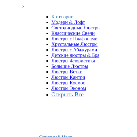
Категории
Модерн & Лофт
Светодиодные Люстры
Классические Свечи
Люстры с Плафонами
Хрустальные Люстры
Люстры с Абажурами
Детские люстры & Бра
Люстры Флористика
Большие Люстры
Люстры Ветки
Люстры Кантри
Люстры Космос
Люстры Эконом
Открыть Все