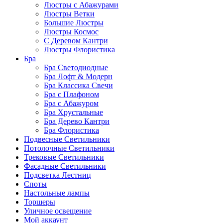
Люстры с Абажурами
Люстры Ветки
Большие Люстры
Люстры Космос
С Деревом Кантри
Люстры Флористика
Бра
Бра Светодиодные
Бра Лофт & Модерн
Бра Классика Свечи
Бра с Плафоном
Бра с Абажуром
Бра Хрустальные
Бра Дерево Кантри
Бра Флористика
Подвесные Светильники
Потолочные Светильники
Трековые Светильники
Фасадные Светильники
Подсветка Лестниц
Споты
Настольные лампы
Торшеры
Уличное освещение
Мой аккаунт