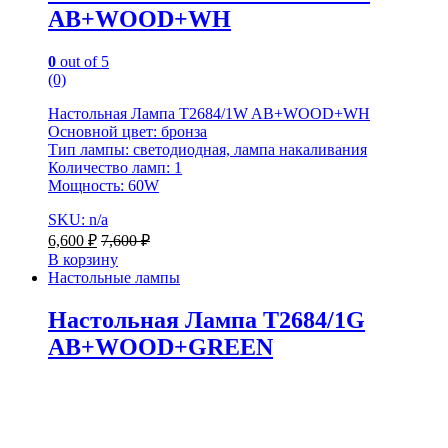
AB+WOOD+WH
0
out of 5
(0)
Настольная Лампа T2684/1W AB+WOOD+WH
Основной цвет: бронза
Тип лампы: светодиодная, лампа накаливания
Количество ламп: 1
Мощность: 60W
SKU: n/a
6,600
₽
7,600
₽
В корзину
Настольные лампы
Настольная Лампа T2684/1G
AB+WOOD+GREEN