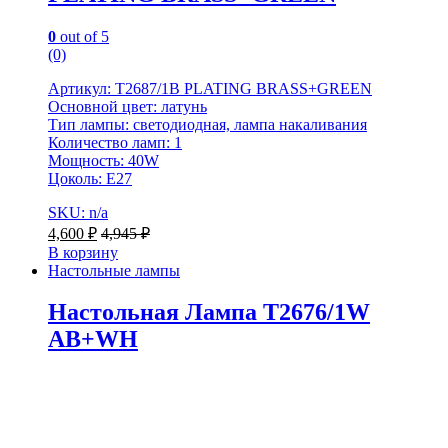
0
out of 5
(0)
Артикул: T2687/1B PLATING BRASS+GREEN
Основной цвет: латунь
Тип лампы: светодиодная, лампа накаливания
Количество ламп: 1
Мощность: 40W
Цоколь: Е27
SKU: n/a
4,600
₽
4,945
₽
В корзину
Настольные лампы
Настольная Лампа T2676/1W
AB+WH