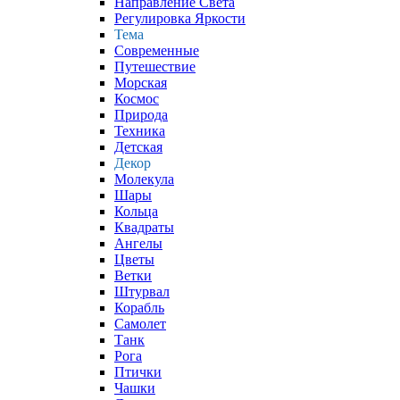
Направление Света
Регулировка Яркости
Тема
Современные
Путешествие
Морская
Космос
Природа
Техника
Детская
Декор
Молекула
Шары
Кольца
Квадраты
Ангелы
Цветы
Ветки
Штурвал
Корабль
Самолет
Танк
Рога
Птички
Чашки