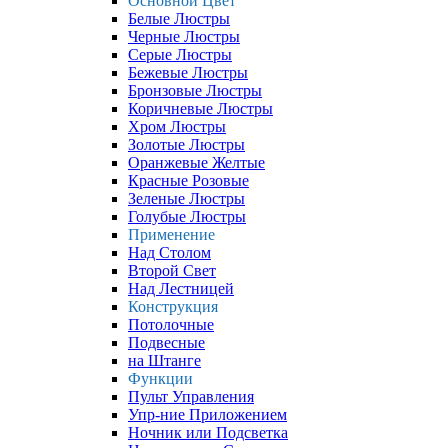
Основной Цвет
Белые Люстры
Черные Люстры
Серые Люстры
Бежевые Люстры
Бронзовые Люстры
Коричневые Люстры
Хром Люстры
Золотые Люстры
Оранжевые Желтые
Красные Розовые
Зеленые Люстры
Голубые Люстры
Применение
Над Столом
Второй Свет
Над Лестницей
Конструкция
Потолочные
Подвесные
на Штанге
Функции
Пульт Управления
Упр-ние Приложением
Ночник или Подсветка