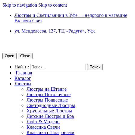
Skip to navigation
Skip to content
Люстры и Светильники в Уфе — недорого в магазине
Включи Свет
ул. Менделеева, 137, ТЦ «Радуга», Уфа
Open
Close
Найти:
Главная
Каталог
Люстры
Люстры на Штанге
Люстры Потолочные
Люстры Подвесные
Светодиодные Люстры
Хрустальные Люстры
Детские Люстры и Бра
Лофт & Модерн
Классика Свечи
Классика с Плафонами