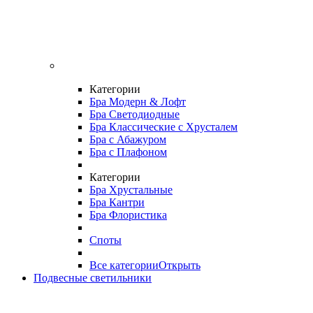
Категории
Бра Модерн & Лофт
Бра Светодиодные
Бра Классические с Хрусталем
Бра с Абажуром
Бра с Плафоном
Категории
Бра Хрустальные
Бра Кантри
Бра Флористика
Споты
Все категории
Открыть
Подвесные светильники