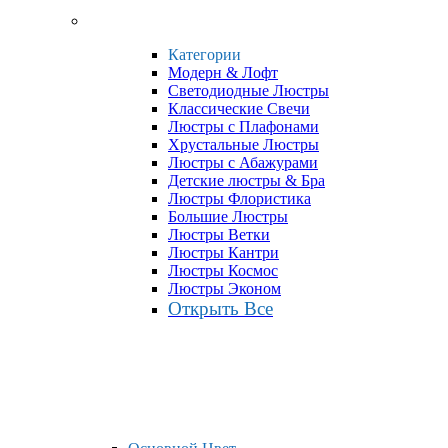
Категории
Модерн & Лофт
Светодиодные Люстры
Классические Свечи
Люстры с Плафонами
Хрустальные Люстры
Люстры с Абажурами
Детские люстры & Бра
Люстры Флористика
Большие Люстры
Люстры Ветки
Люстры Кантри
Люстры Космос
Люстры Эконом
Открыть Все