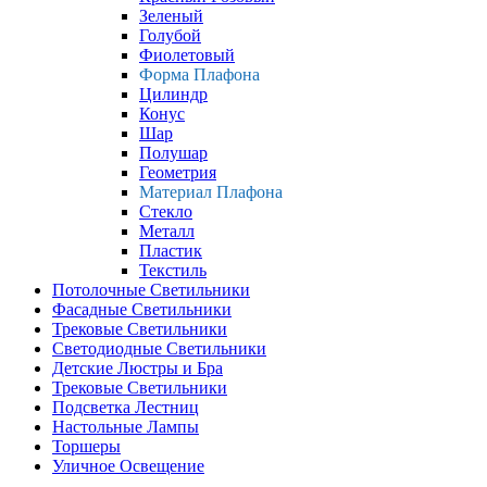
Зеленый
Голубой
Фиолетовый
Форма Плафона
Цилиндр
Конус
Шар
Полушар
Геометрия
Материал Плафона
Стекло
Металл
Пластик
Текстиль
Потолочные Светильники
Фасадные Светильники
Трековые Светильники
Светодиодные Светильники
Детские Люстры и Бра
Трековые Светильники
Подсветка Лестниц
Настольные Лампы
Торшеры
Уличное Освещение