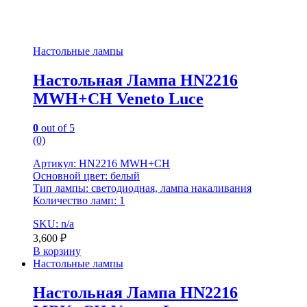
Настольные лампы
Настольная Лампа HN2216
MWH+CH Veneto Luce
0
out of 5
(0)
Артикул: HN2216 MWH+CH
Основной цвет: белый
Тип лампы: светодиодная, лампа накаливания
Количество ламп: 1
SKU: n/a
3,600
₽
В корзину
Настольные лампы
Настольная Лампа HN2216