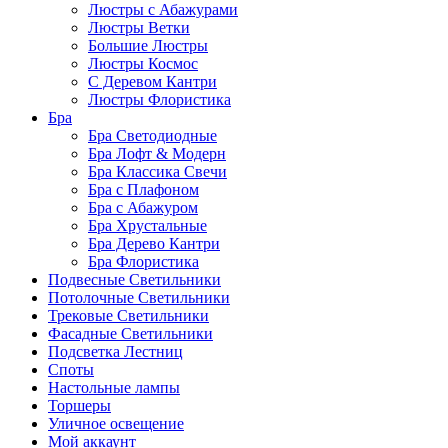
Люстры с Абажурами
Люстры Ветки
Большие Люстры
Люстры Космос
С Деревом Кантри
Люстры Флористика
Бра
Бра Светодиодные
Бра Лофт & Модерн
Бра Классика Свечи
Бра с Плафоном
Бра с Абажуром
Бра Хрустальные
Бра Дерево Кантри
Бра Флористика
Подвесные Светильники
Потолочные Светильники
Трековые Светильники
Фасадные Светильники
Подсветка Лестниц
Споты
Настольные лампы
Торшеры
Уличное освещение
Мой аккаунт