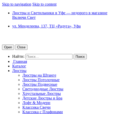
Skip to navigation
Skip to content
Люстры и Светильники в Уфе — недорого в магазине
Включи Свет
ул. Менделеева, 137, ТЦ «Радуга», Уфа
Open
Close
Найти:
Главная
Каталог
Люстры
Люстры на Штанге
Люстры Потолочные
Люстры Подвесные
Светодиодные Люстры
Хрустальные Люстры
Детские Люстры и Бра
Лофт & Модерн
Классика Свечи
Классика с Плафонами