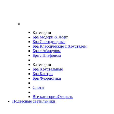
Категории
Бра Модерн & Лофт
Бра Светодиодные
Бра Классические с Хрусталем
Бра с Абажуром
Бра с Плафоном
Категории
Бра Хрустальные
Бра Кантри
Бра Флористика
Споты
Все категории
Открыть
Подвесные светильники