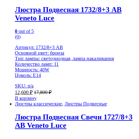
Люстра Подвесная 1732/8+3 AB
Veneto Luce
0
out of 5
(0)
Артикул: 1732/8+3 AB
Основной цвет: бронза
Тип лампы: светодиодная, лампа накаливания
Количество ламп: 11
Мощность: 40W
Цоколь: E14
SKU: n/a
12,600
₽
17,800
₽
В корзину
Люстры классические
,
Люстры Подвесные
Люстра Подвесная Свечи 1727/8+3
AB Veneto Luce