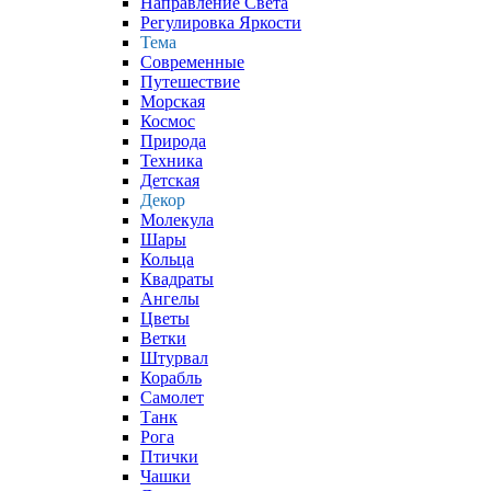
Направление Света
Регулировка Яркости
Тема
Современные
Путешествие
Морская
Космос
Природа
Техника
Детская
Декор
Молекула
Шары
Кольца
Квадраты
Ангелы
Цветы
Ветки
Штурвал
Корабль
Самолет
Танк
Рога
Птички
Чашки