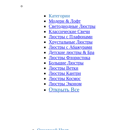
Категории
Модерн & Лофт
Светодиодные Люстры
Классические Свечи
Люстры с Плафонами
Хрустальные Люстры
Люстры с Абажурами
Детские люстры & Бра
Люстры Флористика
Большие Люстры
Люстры Ветки
Люстры Кантри
Люстры Космос
Люстры Эконом
Открыть Все