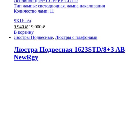
Основной цвет: COFFEE GOLD
Тип лампы: светодиодная, лампа накаливания
Количество ламп: 11
SKU: n/a
9,940
₽
19,000
₽
В корзину
Люстры Подвесные
,
Люстры с плафонами
Люстра Подвесная 1623STD/8+3 AB
NewRgy