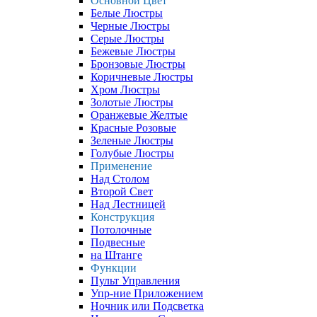
Основной Цвет
Белые Люстры
Черные Люстры
Серые Люстры
Бежевые Люстры
Бронзовые Люстры
Коричневые Люстры
Хром Люстры
Золотые Люстры
Оранжевые Желтые
Красные Розовые
Зеленые Люстры
Голубые Люстры
Применение
Над Столом
Второй Свет
Над Лестницей
Конструкция
Потолочные
Подвесные
на Штанге
Функции
Пульт Управления
Упр-ние Приложением
Ночник или Подсветка