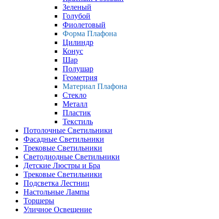
Зеленый
Голубой
Фиолетовый
Форма Плафона
Цилиндр
Конус
Шар
Полушар
Геометрия
Материал Плафона
Стекло
Металл
Пластик
Текстиль
Потолочные Светильники
Фасадные Светильники
Трековые Светильники
Светодиодные Светильники
Детские Люстры и Бра
Трековые Светильники
Подсветка Лестниц
Настольные Лампы
Торшеры
Уличное Освещение