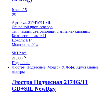
0
out of 5
(0)
Артикул: 2174W/11 SIL
Основной цвет: серебро
Тип лампы: светодиодная, лампа накаливания
Количество ламп: 11
Цоколь: Е14
Мощность: 40w
SKU: n/a
21,000
₽
Подробнее
Люстры Подвесные
,
Модерн & Лофт
,
Хрустальные
люстры
Люстра Подвесная 2174G/11
GD+SIL NewRgy