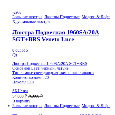
-
29%
Большие люстры
,
Люстры Подвесные
,
Модерн & Лофт
,
Хрустальные люстры
Люстра Подвесная 1960SA/20A
SGT+BRS Veneto Luce
0
out of 5
(0)
Люстра Подвесная 1960SA/20A SGT+BRS
Основной цвет: черный, латунь
Тип лампы: светодиодная, лампа накаливания
Количество ламп: 20
Цоколь: E14
SKU: n/a
54,000
₽
76,000
₽
В корзину
Большие люстры
,
Люстры Подвесные
,
Модерн & Лофт