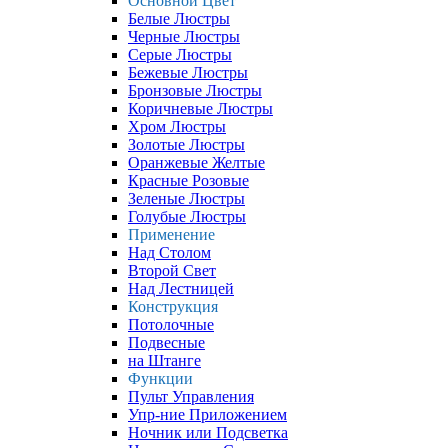
Основной Цвет
Белые Люстры
Черные Люстры
Серые Люстры
Бежевые Люстры
Бронзовые Люстры
Коричневые Люстры
Хром Люстры
Золотые Люстры
Оранжевые Желтые
Красные Розовые
Зеленые Люстры
Голубые Люстры
Применение
Над Столом
Второй Свет
Над Лестницей
Конструкция
Потолочные
Подвесные
на Штанге
Функции
Пульт Управления
Упр-ние Приложением
Ночник или Подсветка