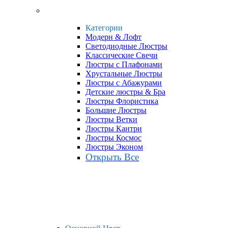
Категории
Модерн & Лофт
Светодиодные Люстры
Классические Свечи
Люстры с Плафонами
Хрустальные Люстры
Люстры с Абажурами
Детские люстры & Бра
Люстры Флористика
Большие Люстры
Люстры Ветки
Люстры Кантри
Люстры Космос
Люстры Эконом
Открыть Все