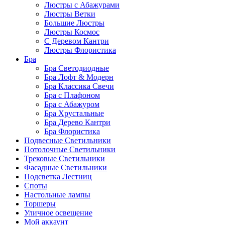
Люстры с Абажурами
Люстры Ветки
Большие Люстры
Люстры Космос
С Деревом Кантри
Люстры Флористика
Бра
Бра Светодиодные
Бра Лофт & Модерн
Бра Классика Свечи
Бра с Плафоном
Бра с Абажуром
Бра Хрустальные
Бра Дерево Кантри
Бра Флористика
Подвесные Светильники
Потолочные Светильники
Трековые Светильники
Фасадные Светильники
Подсветка Лестниц
Споты
Настольные лампы
Торшеры
Уличное освещение
Мой аккаунт