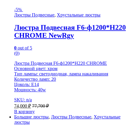
-
5%
Люстры Подвесные
,
Хрустальные люстры
Люстра Подвесная F6-ф1200*H220
CHROME NewRgy
0
out of 5
(0)
Люстра Подвесная F6-ф1200*H220 CHROME
Основной цвет: хром
Тип лампы: светодиодная, лампа накаливания
Количество ламп: 20
Цоколь: E14
Мощность: 40w
SKU: n/a
74,000
₽
77,700
₽
В корзину
Большие люстры
,
Люстры Подвесные
,
Хрустальные
люстры