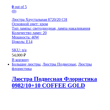
0
out of 5
(0)
Люстра Хрустальная 8720/20 CH
Основной цвет: хром
Тип лампы: светодиодная, лампа накаливания
Количество ламп: 20
Мощность: 40W
Цоколь: E14
SKU: n/a
54,000
₽
В корзину
Большие люстры
,
Люстры Подвесные
,
Люстры
флористика
Люстра Подвесная Флористика
0982/10+10 COFFEE GOLD