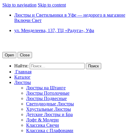
Skip to navigation
Skip to content
Люстры и Светильники в Уфе — недорого в магазине
Включи Свет
ул. Менделеева, 137, ТЦ «Радуга», Уфа
Open
Close
Найти:
Главная
Каталог
Люстры
Люстры на Штанге
Люстры Потолочные
Люстры Подвесные
Светодиодные Люстры
Хрустальные Люстры
Детские Люстры и Бра
Лофт & Модерн
Классика Свечи
Классика с Плафонами