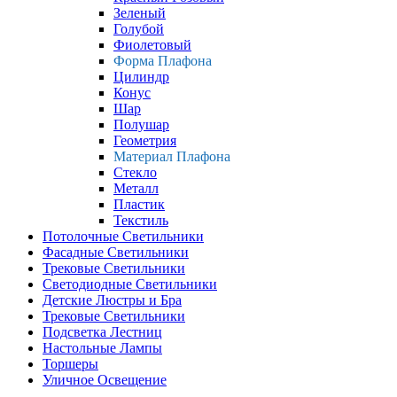
Зеленый
Голубой
Фиолетовый
Форма Плафона
Цилиндр
Конус
Шар
Полушар
Геометрия
Материал Плафона
Стекло
Металл
Пластик
Текстиль
Потолочные Светильники
Фасадные Светильники
Трековые Светильники
Светодиодные Светильники
Детские Люстры и Бра
Трековые Светильники
Подсветка Лестниц
Настольные Лампы
Торшеры
Уличное Освещение