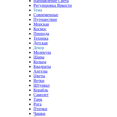
Направление Света
Регулировка Яркости
Тема
Современные
Путешествие
Морская
Космос
Природа
Техника
Детская
Декор
Молекула
Шары
Кольца
Квадраты
Ангелы
Цветы
Ветки
Штурвал
Корабль
Самолет
Танк
Рога
Птички
Чашки