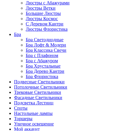
Люстры с Абажурами
Люстры Ветки
Большие Люстры
Люстры Космос
С Деревом Кантри
Люстры Флористика
Бра
Бра Светодиодные
Бра Лофт & Модерн
Бра Классика Свечи
Бра с Плафоном
Бра с Абажуром
Бра Хрустальные
Бра Дерево Кантри
Бра Флористика
Подвесные Светильники
Потолочные Светильники
Трековые Светильники
Фасадные Светильники
Подсветка Лестниц
Споты
Настольные лампы
Торшеры
Уличное освещение
Мой аккаунт