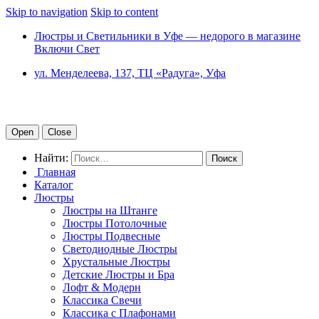
Skip to navigation
Skip to content
Люстры и Светильники в Уфе — недорого в магазине
Включи Свет
ул. Менделеева, 137, ТЦ «Радуга», Уфа
Open
Close
Найти:
Главная
Каталог
Люстры
Люстры на Штанге
Люстры Потолочные
Люстры Подвесные
Светодиодные Люстры
Хрустальные Люстры
Детские Люстры и Бра
Лофт & Модерн
Классика Свечи
Классика с Плафонами