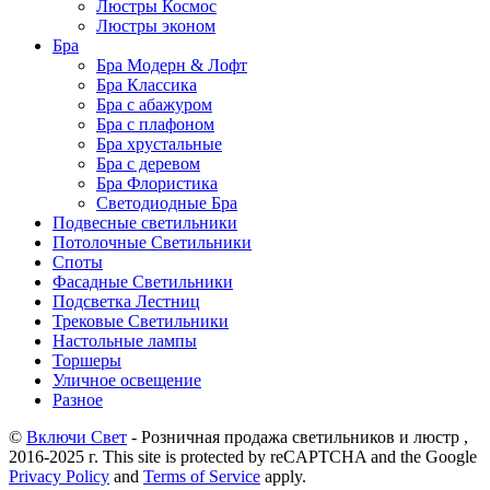
Люстры Космос
Люстры эконом
Бра
Бра Модерн & Лофт
Бра Классика
Бра с абажуром
Бра с плафоном
Бра хрустальные
Бра с деревом
Бра Флористика
Светодиодные Бра
Подвесные светильники
Потолочные Светильники
Споты
Фасадные Светильники
Подсветка Лестниц
Трековые Светильники
Настольные лампы
Торшеры
Уличное освещение
Разное
©
Включи Свет
- Розничная продажа светильников и люстр ,
2016-2025 г. This site is protected by reCAPTCHA and the Google
Privacy Policy
and
Terms of Service
apply.