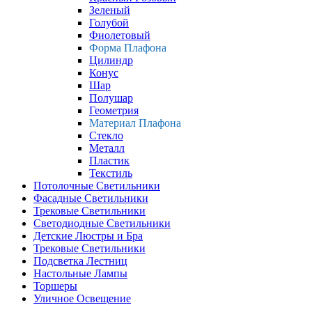
Зеленый
Голубой
Фиолетовый
Форма Плафона
Цилиндр
Конус
Шар
Полушар
Геометрия
Материал Плафона
Стекло
Металл
Пластик
Текстиль
Потолочные Светильники
Фасадные Светильники
Трековые Светильники
Светодиодные Светильники
Детские Люстры и Бра
Трековые Светильники
Подсветка Лестниц
Настольные Лампы
Торшеры
Уличное Освещение