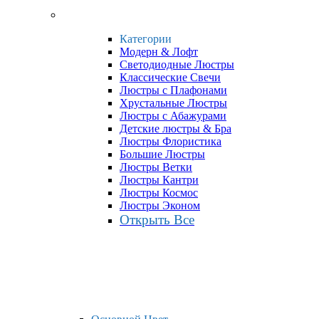
Категории
Модерн & Лофт
Светодиодные Люстры
Классические Свечи
Люстры с Плафонами
Хрустальные Люстры
Люстры с Абажурами
Детские люстры & Бра
Люстры Флористика
Большие Люстры
Люстры Ветки
Люстры Кантри
Люстры Космос
Люстры Эконом
Открыть Все