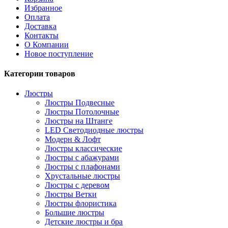
Избранное
Оплата
Доставка
Контакты
О Компании
Новое поступление
Категории товаров
Люстры
Люстры Подвесные
Люстры Потолочные
Люстры на Штанге
LED Светодиодные люстры
Модерн & Лофт
Люстры классические
Люстры с абажурами
Люстры с плафонами
Хрустальные люстры
Люстры с деревом
Люстры Ветки
Люстры флористика
Большие люстры
Детские люстры и бра