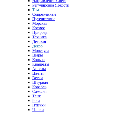
Направление Света
Регулировка Яркости
Тема
Современные
Путешествие
Морская
Космос
Природа
Техника
Детская
Декор
Молекула
Шары
Кольца
Квадраты
Ангелы
Цветы
Ветки
Штурвал
Корабль
Самолет
Танк
Рога
Птички
Чашки