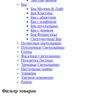
Люстры эконом
Бра
Бра Модерн & Лофт
Бра Классика
Бра с абажуром
Бра с плафоном
Бра хрустальные
Бра с деревом
Бра Флористика
Светодиодные Бра
Подвесные светильники
Потолочные Светильники
Споты
Фасадные Светильники
Подсветка Лестниц
Трековые Светильники
Настольные лампы
Торшеры
Уличное освещение
Разное
Фильтр товаров