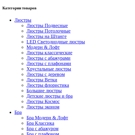
Категории товаров
Люстры
Люстры Подвесные
Люстры Потолочные
Люстры на Штанге
LED Светодиодные люстры
Модерн & Лофт
Люстры классические
Люстры с абажурами
Люстры с плафонами
Хрустальные люстры
Люстры с деревом
Люстры Ветки
Люстры флористика
Большие люстры
Детские люстры и бра
Люстры Космос
Люстры эконом
Бра
Бра Модерн & Лофт
Бра Классика
Бра с абажуром
Бра с плафоном