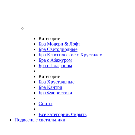
Категории
Бра Модерн & Лофт
Бра Светодиодные
Бра Классические с Хрусталем
Бра с Абажуром
Бра с Плафоном
Категории
Бра Хрустальные
Бра Кантри
Бра Флористика
Споты
Все категории
Открыть
Подвесные светильники