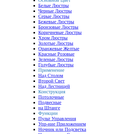
Основной Цвет
Белые Люстры
Черные Люстры
Серые Люстры
Бежевые Люстры
Бронзовые Люстры
Коричневые Люстры
Хром Люстры
Золотые Люстры
Оранжевые Желтые
Красные Розовые
Зеленые Люстры
Голубые Люстры
Применение
Над Столом
Второй Свет
Над Лестницей
Конструкция
Потолочные
Подвесные
на Штанге
Функции
Пульт Управления
Упр-ние Приложением
Ночник или Подсветка