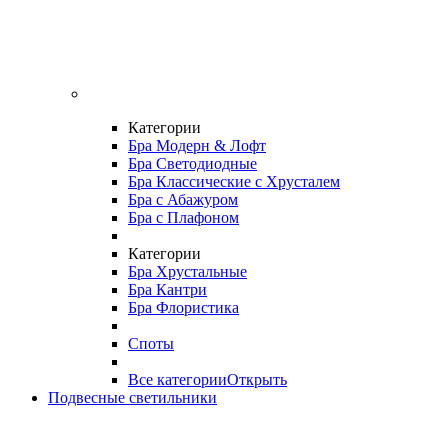
Категории
Бра Модерн & Лофт
Бра Светодиодные
Бра Классические с Хрусталем
Бра с Абажуром
Бра с Плафоном
Категории
Бра Хрустальные
Бра Кантри
Бра Флористика
Споты
Все категории
Открыть
Подвесные светильники