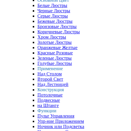
Основной Цвет
Белые Люстры
Черные Люстры
Серые Люстры
Бежевые Люстры
Бронзовые Люстры
Коричневые Люстры
Хром Люстры
Золотые Люстры
Оранжевые Желтые
Красные Розовые
Зеленые Люстры
Голубые Люстры
Применение
Над Столом
Второй Свет
Над Лестницей
Конструкция
Потолочные
Подвесные
на Штанге
Функции
Пульт Управления
Упр-ние Приложением
Ночник или Подсветка