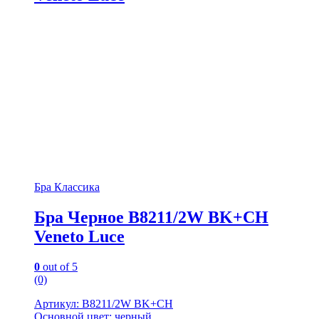
Бра Классика
Бра Черное B8211/2W BK+CH
Veneto Luce
0
out of 5
(0)
Артикул: B8211/2W BK+CH
Основной цвет: черный