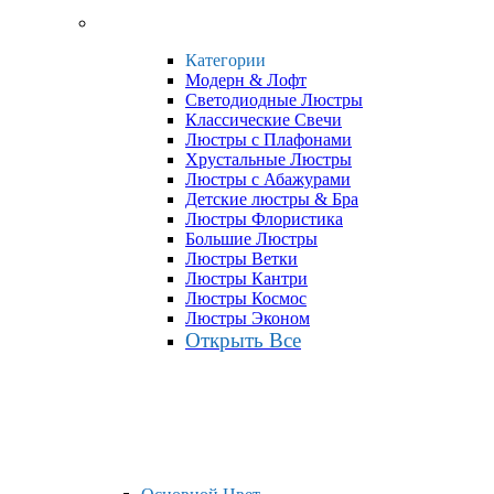
Категории
Модерн & Лофт
Светодиодные Люстры
Классические Свечи
Люстры с Плафонами
Хрустальные Люстры
Люстры с Абажурами
Детские люстры & Бра
Люстры Флористика
Большие Люстры
Люстры Ветки
Люстры Кантри
Люстры Космос
Люстры Эконом
Открыть Все