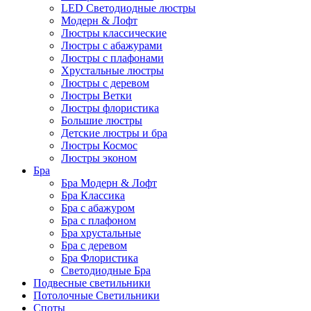
LED Светодиодные люстры
Модерн & Лофт
Люстры классические
Люстры с абажурами
Люстры с плафонами
Хрустальные люстры
Люстры с деревом
Люстры Ветки
Люстры флористика
Большие люстры
Детские люстры и бра
Люстры Космос
Люстры эконом
Бра
Бра Модерн & Лофт
Бра Классика
Бра с абажуром
Бра с плафоном
Бра хрустальные
Бра с деревом
Бра Флористика
Светодиодные Бра
Подвесные светильники
Потолочные Светильники
Споты