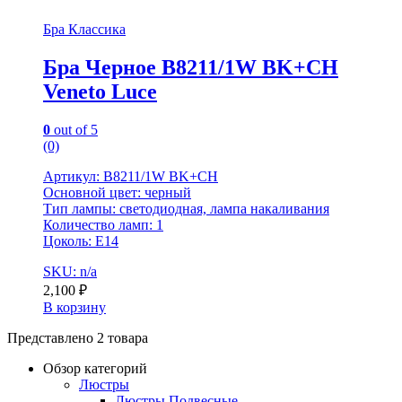
Бра Классика
Бра Черное B8211/1W BK+CH
Veneto Luce
0
out of 5
(0)
Артикул: B8211/1W BK+CH
Основной цвет: черный
Тип лампы: светодиодная, лампа накаливания
Количество ламп: 1
Цоколь: E14
SKU: n/a
2,100
₽
В корзину
Представлено 2 товара
Обзор категорий
Люстры
Люстры Подвесные