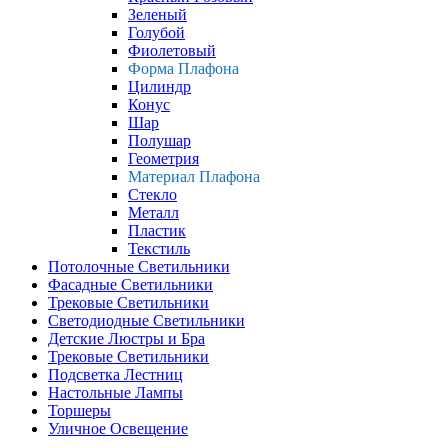
Зеленый
Голубой
Фиолетовый
Форма Плафона
Цилиндр
Конус
Шар
Полушар
Геометрия
Материал Плафона
Стекло
Металл
Пластик
Текстиль
Потолочные Светильники
Фасадные Светильники
Трековые Светильники
Светодиодные Светильники
Детские Люстры и Бра
Трековые Светильники
Подсветка Лестниц
Настольные Лампы
Торшеры
Уличное Освещение