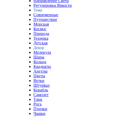
Направление Света
Регулировка Яркости
Тема
Современные
Путешествие
Морская
Космос
Природа
Техника
Детская
Декор
Молекула
Шары
Кольца
Квадраты
Ангелы
Цветы
Ветки
Штурвал
Корабль
Самолет
Танк
Рога
Птички
Чашки