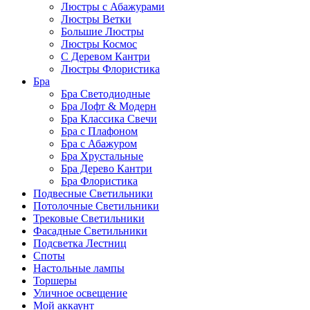
Люстры с Абажурами
Люстры Ветки
Большие Люстры
Люстры Космос
С Деревом Кантри
Люстры Флористика
Бра
Бра Светодиодные
Бра Лофт & Модерн
Бра Классика Свечи
Бра с Плафоном
Бра с Абажуром
Бра Хрустальные
Бра Дерево Кантри
Бра Флористика
Подвесные Светильники
Потолочные Светильники
Трековые Светильники
Фасадные Светильники
Подсветка Лестниц
Споты
Настольные лампы
Торшеры
Уличное освещение
Мой аккаунт