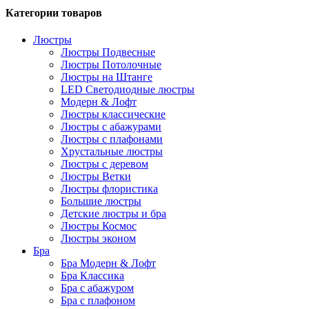
Категории товаров
Люстры
Люстры Подвесные
Люстры Потолочные
Люстры на Штанге
LED Светодиодные люстры
Модерн & Лофт
Люстры классические
Люстры с абажурами
Люстры с плафонами
Хрустальные люстры
Люстры с деревом
Люстры Ветки
Люстры флористика
Большие люстры
Детские люстры и бра
Люстры Космос
Люстры эконом
Бра
Бра Модерн & Лофт
Бра Классика
Бра с абажуром
Бра с плафоном