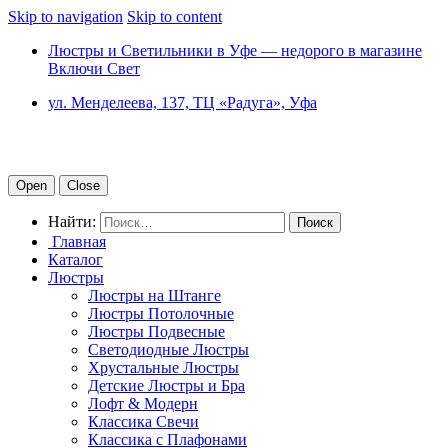
Skip to navigation
Skip to content
Люстры и Светильники в Уфе — недорого в магазине
Включи Свет
ул. Менделеева, 137, ТЦ «Радуга», Уфа
Open
Close
Найти:
Главная
Каталог
Люстры
Люстры на Штанге
Люстры Потолочные
Люстры Подвесные
Светодиодные Люстры
Хрустальные Люстры
Детские Люстры и Бра
Лофт & Модерн
Классика Свечи
Классика с Плафонами