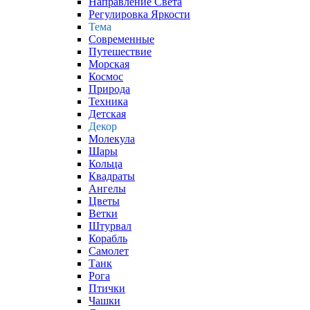
Направление Света
Регулировка Яркости
Тема
Современные
Путешествие
Морская
Космос
Природа
Техника
Детская
Декор
Молекула
Шары
Кольца
Квадраты
Ангелы
Цветы
Ветки
Штурвал
Корабль
Самолет
Танк
Рога
Птички
Чашки