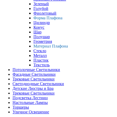
Зеленый
Голубой
Фиолетовый
Форма Плафона
Цилиндр
Конус
Шар
Полушар
Геометрия
Материал Плафона
Стекло
Металл
Пластик
Текстиль
Потолочные Светильники
Фасадные Светильники
Трековые Светильники
Светодиодные Светильники
Детские Люстры и Бра
Трековые Светильники
Подсветка Лестниц
Настольные Лампы
Торшеры
Уличное Освещение