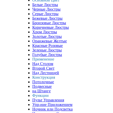
Основной Цвет
Белые Люстры
Черные Люстры
Серые Люстры
Бежевые Люстры
Бронзовые Люстры
Коричневые Люстры
Хром Люстры
Золотые Люстры
Оранжевые Желтые
Красные Розовые
Зеленые Люстры
Голубые Люстры
Применение
Над Столом
Второй Свет
Над Лестницей
Конструкция
Потолочные
Подвесные
на Штанге
Функции
Пульт Управления
Упр-ние Приложением
Ночник или Подсветка