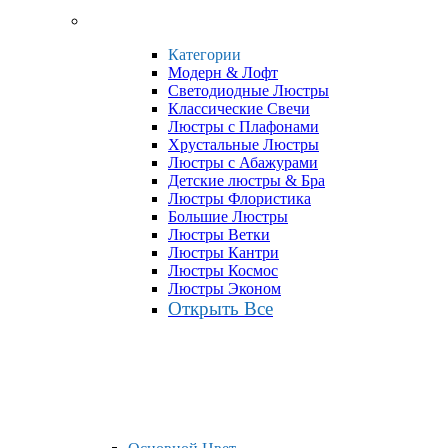
Категории
Модерн & Лофт
Светодиодные Люстры
Классические Свечи
Люстры с Плафонами
Хрустальные Люстры
Люстры с Абажурами
Детские люстры & Бра
Люстры Флористика
Большие Люстры
Люстры Ветки
Люстры Кантри
Люстры Космос
Люстры Эконом
Открыть Все