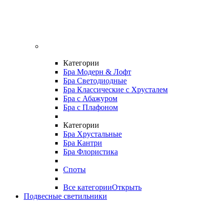
Категории
Бра Модерн & Лофт
Бра Светодиодные
Бра Классические с Хрусталем
Бра с Абажуром
Бра с Плафоном
Категории
Бра Хрустальные
Бра Кантри
Бра Флористика
Споты
Все категории
Открыть
Подвесные светильники