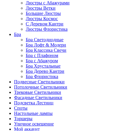
Люстры с Абажурами
Люстры Ветки
Большие Люстры
Люстры Космос
С Деревом Кантри
Люстры Флористика
Бра
Бра Светодиодные
Бра Лофт & Модерн
Бра Классика Свечи
Бра с Плафоном
Бра с Абажуром
Бра Хрустальные
Бра Дерево Кантри
Бра Флористика
Подвесные Светильники
Потолочные Светильники
Трековые Светильники
Фасадные Светильники
Подсветка Лестниц
Споты
Настольные лампы
Торшеры
Уличное освещение
Мой аккаунт