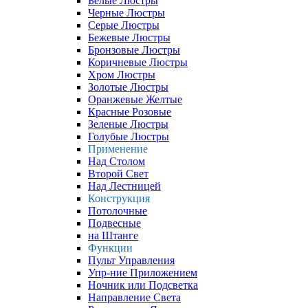
Белые Люстры
Черные Люстры
Серые Люстры
Бежевые Люстры
Бронзовые Люстры
Коричневые Люстры
Хром Люстры
Золотые Люстры
Оранжевые Желтые
Красные Розовые
Зеленые Люстры
Голубые Люстры
Применение
Над Столом
Второй Свет
Над Лестницей
Конструкция
Потолочные
Подвесные
на Штанге
Функции
Пульт Управления
Упр-ние Приложением
Ночник или Подсветка
Направление Света