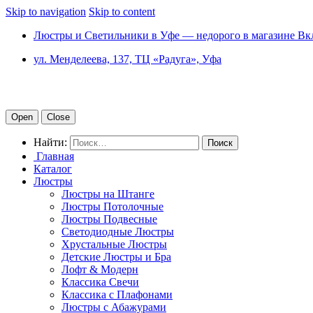
Skip to navigation
Skip to content
Люстры и Светильники в Уфе — недорого в магазине Вк
ул. Менделеева, 137, ТЦ «Радуга», Уфа
Open
Close
Найти:
Главная
Каталог
Люстры
Люстры на Штанге
Люстры Потолочные
Люстры Подвесные
Светодиодные Люстры
Хрустальные Люстры
Детские Люстры и Бра
Лофт & Модерн
Классика Свечи
Классика с Плафонами
Люстры с Абажурами