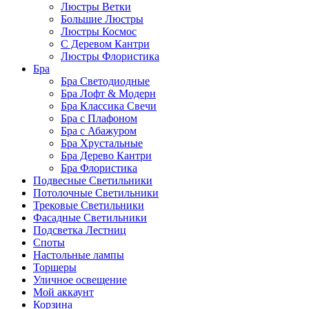
Люстры Ветки
Большие Люстры
Люстры Космос
С Деревом Кантри
Люстры Флористика
Бра
Бра Светодиодные
Бра Лофт & Модерн
Бра Классика Свечи
Бра с Плафоном
Бра с Абажуром
Бра Хрустальные
Бра Дерево Кантри
Бра Флористика
Подвесные Светильники
Потолочные Светильники
Трековые Светильники
Фасадные Светильники
Подсветка Лестниц
Споты
Настольные лампы
Торшеры
Уличное освещение
Мой аккаунт
Корзина