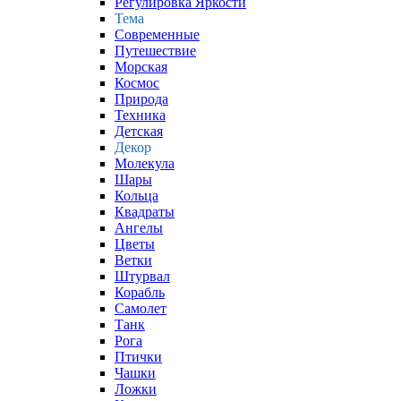
Регулировка Яркости
Тема
Современные
Путешествие
Морская
Космос
Природа
Техника
Детская
Декор
Молекула
Шары
Кольца
Квадраты
Ангелы
Цветы
Ветки
Штурвал
Корабль
Самолет
Танк
Рога
Птички
Чашки
Ложки