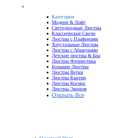
Категории
Модерн & Лофт
Светодиодные Люстры
Классические Свечи
Люстры с Плафонами
Хрустальные Люстры
Люстры с Абажурами
Детские люстры & Бра
Люстры Флористика
Большие Люстры
Люстры Ветки
Люстры Кантри
Люстры Космос
Люстры Эконом
Открыть Все