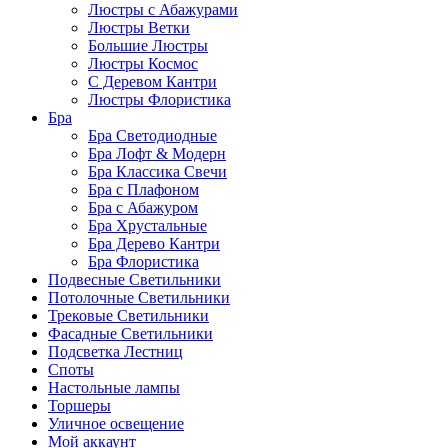
Люстры с Абажурами
Люстры Ветки
Большие Люстры
Люстры Космос
С Деревом Кантри
Люстры Флористика
Бра
Бра Светодиодные
Бра Лофт & Модерн
Бра Классика Свечи
Бра с Плафоном
Бра с Абажуром
Бра Хрустальные
Бра Дерево Кантри
Бра Флористика
Подвесные Светильники
Потолочные Светильники
Трековые Светильники
Фасадные Светильники
Подсветка Лестниц
Споты
Настольные лампы
Торшеры
Уличное освещение
Мой аккаунт