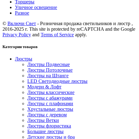
Торшеры
Уличное освещение
Разное
©
Включи Свет
- Розничная продажа светильников и люстр ,
2016-2025 г. This site is protected by reCAPTCHA and the Google
Privacy Policy
and
Terms of Service
apply.
Категории товаров
Люстры
Люстры Подвесные
Люстры Потолочные
Люстры на Штанге
LED Светодиодные люстры
Модерн & Лофт
Люстры классические
Люстры с абажурами
Люстры с плафонами
Хрустальные люстры
Люстры с деревом
Люстры Ветки
Люстры флористика
Большие люстры
Детские люстры и бра