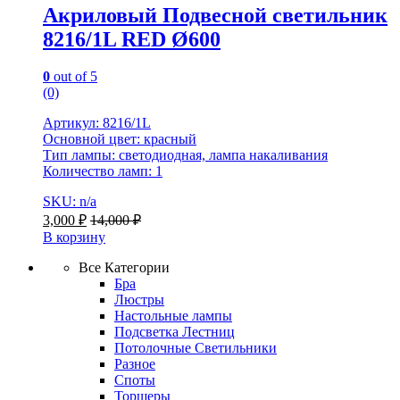
Акриловый Подвесной светильник
8216/1L RED Ø600
0
out of 5
(0)
Артикул: 8216/1L
Основной цвет: красный
Тип лампы: светодиодная, лампа накаливания
Количество ламп: 1
SKU: n/a
3,000
₽
14,000
₽
В корзину
Все Категории
Бра
Люстры
Настольные лампы
Подсветка Лестниц
Потолочные Светильники
Разное
Споты
Торшеры