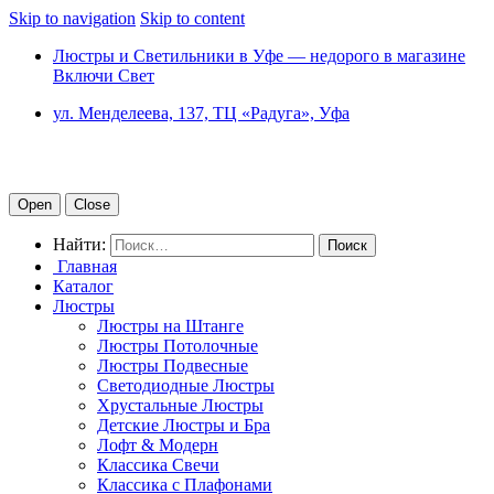
Skip to navigation
Skip to content
Люстры и Светильники в Уфе — недорого в магазине
Включи Свет
ул. Менделеева, 137, ТЦ «Радуга», Уфа
Open
Close
Найти:
Главная
Каталог
Люстры
Люстры на Штанге
Люстры Потолочные
Люстры Подвесные
Светодиодные Люстры
Хрустальные Люстры
Детские Люстры и Бра
Лофт & Модерн
Классика Свечи
Классика с Плафонами