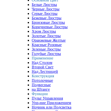
Основной Цвет
Белые Люстры
Черные Люстры
Серые Люстры
Бежевые Люстры
Бронзовые Люстры
Коричневые Люстры
Хром Люстры
Золотые Люстры
Оранжевые Желтые
Красные Розовые
Зеленые Люстры
Голубые Люстры
Применение
Над Столом
Второй Свет
Над Лестницей
Конструкция
Потолочные
Подвесные
на Штанге
Функции
Пульт Управления
Упр-ние Приложением
Ночник или Подсветка