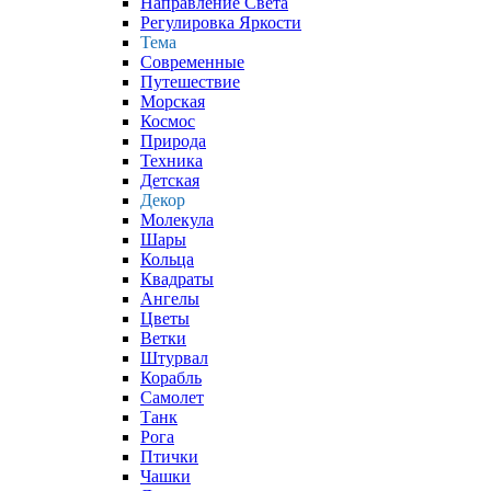
Направление Света
Регулировка Яркости
Тема
Современные
Путешествие
Морская
Космос
Природа
Техника
Детская
Декор
Молекула
Шары
Кольца
Квадраты
Ангелы
Цветы
Ветки
Штурвал
Корабль
Самолет
Танк
Рога
Птички
Чашки