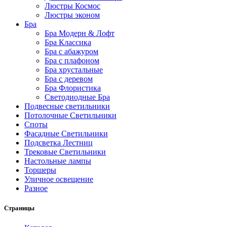
Люстры Космос
Люстры эконом
Бра
Бра Модерн & Лофт
Бра Классика
Бра с абажуром
Бра с плафоном
Бра хрустальные
Бра с деревом
Бра Флористика
Светодиодные Бра
Подвесные светильники
Потолочные Светильники
Споты
Фасадные Светильники
Подсветка Лестниц
Трековые Светильники
Настольные лампы
Торшеры
Уличное освещение
Разное
Страницы