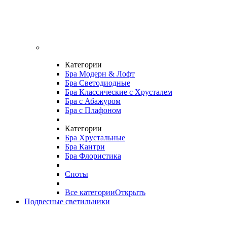
Категории
Бра Модерн & Лофт
Бра Светодиодные
Бра Классические с Хрусталем
Бра с Абажуром
Бра с Плафоном
Категории
Бра Хрустальные
Бра Кантри
Бра Флористика
Споты
Все категории
Открыть
Подвесные светильники