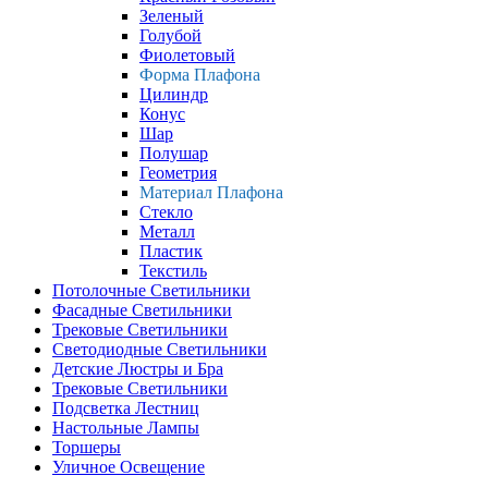
Зеленый
Голубой
Фиолетовый
Форма Плафона
Цилиндр
Конус
Шар
Полушар
Геометрия
Материал Плафона
Стекло
Металл
Пластик
Текстиль
Потолочные Светильники
Фасадные Светильники
Трековые Светильники
Светодиодные Светильники
Детские Люстры и Бра
Трековые Светильники
Подсветка Лестниц
Настольные Лампы
Торшеры
Уличное Освещение