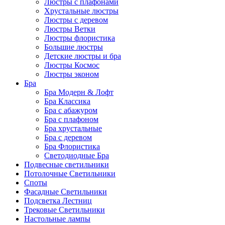
Люстры с плафонами
Хрустальные люстры
Люстры с деревом
Люстры Ветки
Люстры флористика
Большие люстры
Детские люстры и бра
Люстры Космос
Люстры эконом
Бра
Бра Модерн & Лофт
Бра Классика
Бра с абажуром
Бра с плафоном
Бра хрустальные
Бра с деревом
Бра Флористика
Светодиодные Бра
Подвесные светильники
Потолочные Светильники
Споты
Фасадные Светильники
Подсветка Лестниц
Трековые Светильники
Настольные лампы