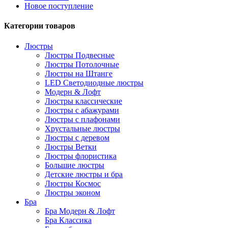
Новое поступление
Категории товаров
Люстры
Люстры Подвесные
Люстры Потолочные
Люстры на Штанге
LED Светодиодные люстры
Модерн & Лофт
Люстры классические
Люстры с абажурами
Люстры с плафонами
Хрустальные люстры
Люстры с деревом
Люстры Ветки
Люстры флористика
Большие люстры
Детские люстры и бра
Люстры Космос
Люстры эконом
Бра
Бра Модерн & Лофт
Бра Классика