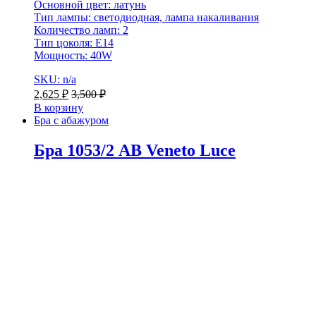
Основной цвет: латунь
Тип лампы: светодиодная, лампа накаливания
Количество ламп: 2
Тип цоколя: Е14
Мощность: 40W
SKU: n/a
2,625
₽
3,500
₽
В корзину
Бра с абажуром
Бра 1053/2 AB Veneto Luce