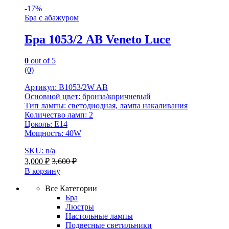
-
17%
Бра с абажуром
Бра 1053/2 AB Veneto Luce
0
out of 5
(0)
Артикул: B1053/2W AB
Основной цвет: бронза/коричневый
Тип лампы: светодиодная, лампа накаливания
Количество ламп: 2
Цоколь: E14
Мощность: 40W
SKU: n/a
3,000
₽
3,600
₽
В корзину
Все Категории
Бра
Люстры
Настольные лампы
Подвесные светильники