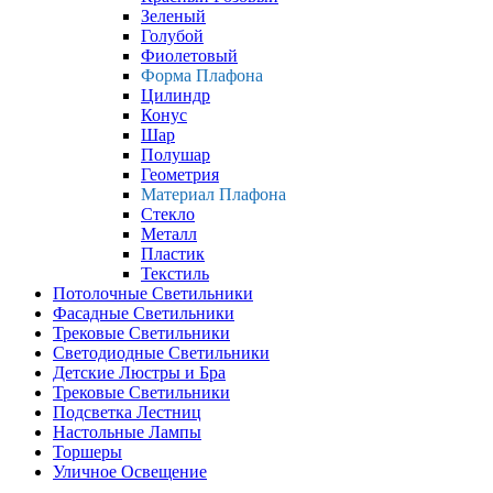
Зеленый
Голубой
Фиолетовый
Форма Плафона
Цилиндр
Конус
Шар
Полушар
Геометрия
Материал Плафона
Стекло
Металл
Пластик
Текстиль
Потолочные Светильники
Фасадные Светильники
Трековые Светильники
Светодиодные Светильники
Детские Люстры и Бра
Трековые Светильники
Подсветка Лестниц
Настольные Лампы
Торшеры
Уличное Освещение