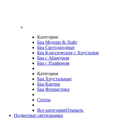
Категории
Бра Модерн & Лофт
Бра Светодиодные
Бра Классические с Хрусталем
Бра с Абажуром
Бра с Плафоном
Категории
Бра Хрустальные
Бра Кантри
Бра Флористика
Споты
Все категории
Открыть
Подвесные светильники