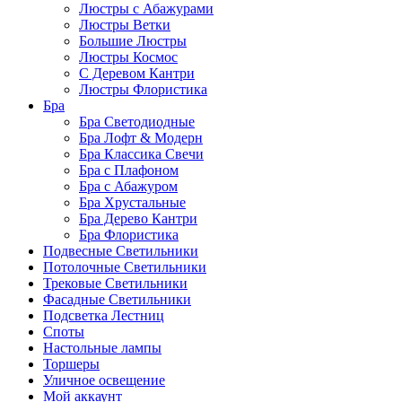
Люстры с Абажурами
Люстры Ветки
Большие Люстры
Люстры Космос
С Деревом Кантри
Люстры Флористика
Бра
Бра Светодиодные
Бра Лофт & Модерн
Бра Классика Свечи
Бра с Плафоном
Бра с Абажуром
Бра Хрустальные
Бра Дерево Кантри
Бра Флористика
Подвесные Светильники
Потолочные Светильники
Трековые Светильники
Фасадные Светильники
Подсветка Лестниц
Споты
Настольные лампы
Торшеры
Уличное освещение
Мой аккаунт