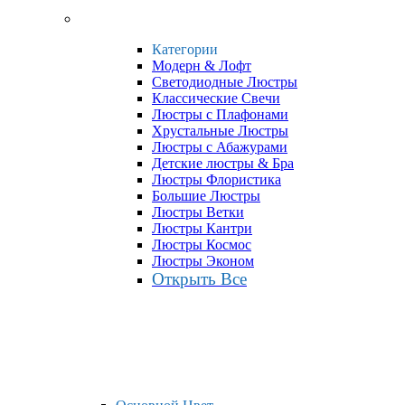
Категории
Модерн & Лофт
Светодиодные Люстры
Классические Свечи
Люстры с Плафонами
Хрустальные Люстры
Люстры с Абажурами
Детские люстры & Бра
Люстры Флористика
Большие Люстры
Люстры Ветки
Люстры Кантри
Люстры Космос
Люстры Эконом
Открыть Все