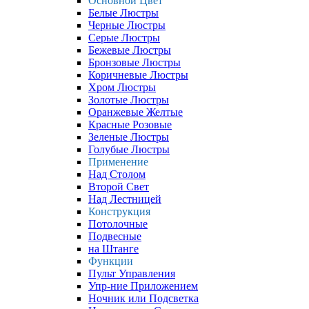
Основной Цвет
Белые Люстры
Черные Люстры
Серые Люстры
Бежевые Люстры
Бронзовые Люстры
Коричневые Люстры
Хром Люстры
Золотые Люстры
Оранжевые Желтые
Красные Розовые
Зеленые Люстры
Голубые Люстры
Применение
Над Столом
Второй Свет
Над Лестницей
Конструкция
Потолочные
Подвесные
на Штанге
Функции
Пульт Управления
Упр-ние Приложением
Ночник или Подсветка