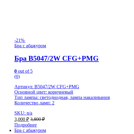
-
21%
Бра с абажуром
Бра B5047/2W CFG+PMG
0
out of 5
(0)
Артикул: B5047/2W CFG+PMG
Основной цвет: коричневый
Тип лампы: светодиодная, лампа накаливания
Количество ламп: 2
SKU: n/a
3,000
₽
3,800
₽
Подробнее
Бра с абажуром