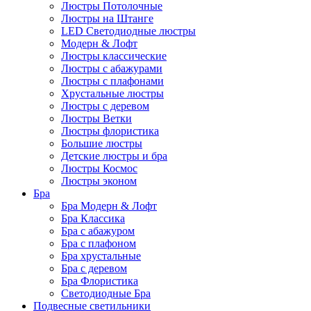
Люстры Потолочные
Люстры на Штанге
LED Светодиодные люстры
Модерн & Лофт
Люстры классические
Люстры с абажурами
Люстры с плафонами
Хрустальные люстры
Люстры с деревом
Люстры Ветки
Люстры флористика
Большие люстры
Детские люстры и бра
Люстры Космос
Люстры эконом
Бра
Бра Модерн & Лофт
Бра Классика
Бра с абажуром
Бра с плафоном
Бра хрустальные
Бра с деревом
Бра Флористика
Светодиодные Бра
Подвесные светильники