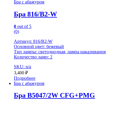
Бра с абажуром
Бра 816/B2-W
0
out of 5
(0)
Артикул: 816/B2-W
Основной цвет: бежевый
Тип лампы: светодиодная, лампа накаливания
Количество ламп: 2
SKU: n/a
3,400
₽
Подробнее
Бра с абажуром
Бра B5047/2W CFG+PMG