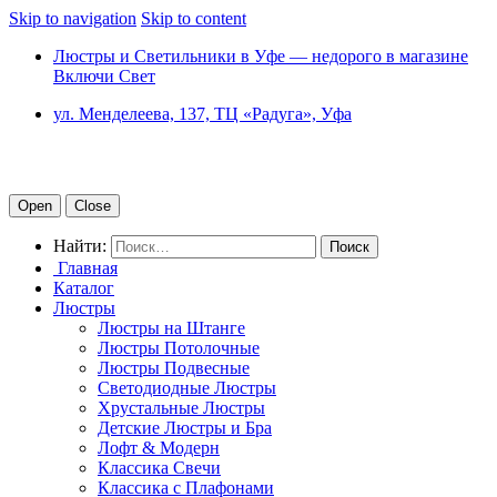
Skip to navigation
Skip to content
Люстры и Светильники в Уфе — недорого в магазине
Включи Свет
ул. Менделеева, 137, ТЦ «Радуга», Уфа
Open
Close
Найти:
Главная
Каталог
Люстры
Люстры на Штанге
Люстры Потолочные
Люстры Подвесные
Светодиодные Люстры
Хрустальные Люстры
Детские Люстры и Бра
Лофт & Модерн
Классика Свечи
Классика с Плафонами