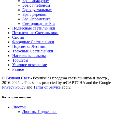
Бра с абажуром
Бра с плафоном
Бра хрустальные
Бра с деревом
Бра Флористика
Светодиодные Бра
Подвесные светильники
Потолочные Светильники
Споты
Фасадные Светильники
Подсветка Лестниц
Трековые Светильники
Настольные лампы
Торшеры
Уличное освещение
Разное
©
Включи Свет
- Розничная продажа светильников и люстр ,
2016-2025 г. This site is protected by reCAPTCHA and the Google
Privacy Policy
and
Terms of Service
apply.
Категории товаров
Люстры
Люстры Подвесные