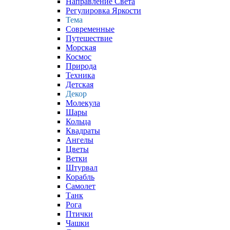
Направление Света
Регулировка Яркости
Тема
Современные
Путешествие
Морская
Космос
Природа
Техника
Детская
Декор
Молекула
Шары
Кольца
Квадраты
Ангелы
Цветы
Ветки
Штурвал
Корабль
Самолет
Танк
Рога
Птички
Чашки