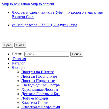
Skip to navigation
Skip to content
Люстры и Светильники в Уфе — недорого в магазине
Включи Свет
ул. Менделеева, 137, ТЦ «Радуга», Уфа
Open
Close
Найти:
Главная
Каталог
Люстры
Люстры на Штанге
Люстры Потолочные
Люстры Подвесные
Светодиодные Люстры
Хрустальные Люстры
Детские Люстры и Бра
Лофт & Модерн
Классика Свечи
Классика с Плафонами