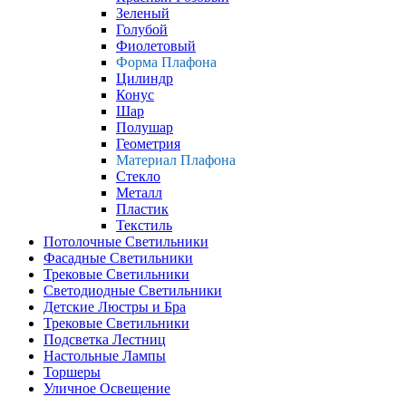
Зеленый
Голубой
Фиолетовый
Форма Плафона
Цилиндр
Конус
Шар
Полушар
Геометрия
Материал Плафона
Стекло
Металл
Пластик
Текстиль
Потолочные Светильники
Фасадные Светильники
Трековые Светильники
Светодиодные Светильники
Детские Люстры и Бра
Трековые Светильники
Подсветка Лестниц
Настольные Лампы
Торшеры
Уличное Освещение