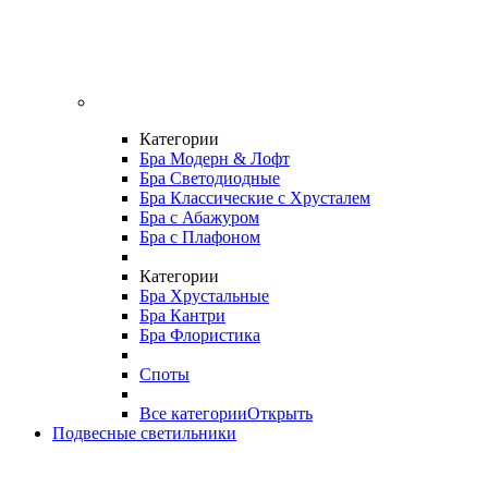
Категории
Бра Модерн & Лофт
Бра Светодиодные
Бра Классические с Хрусталем
Бра с Абажуром
Бра с Плафоном
Категории
Бра Хрустальные
Бра Кантри
Бра Флористика
Споты
Все категории
Открыть
Подвесные светильники