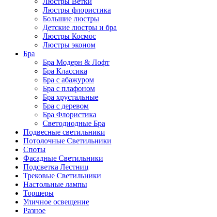
Люстры Ветки
Люстры флористика
Большие люстры
Детские люстры и бра
Люстры Космос
Люстры эконом
Бра
Бра Модерн & Лофт
Бра Классика
Бра с абажуром
Бра с плафоном
Бра хрустальные
Бра с деревом
Бра Флористика
Светодиодные Бра
Подвесные светильники
Потолочные Светильники
Споты
Фасадные Светильники
Подсветка Лестниц
Трековые Светильники
Настольные лампы
Торшеры
Уличное освещение
Разное