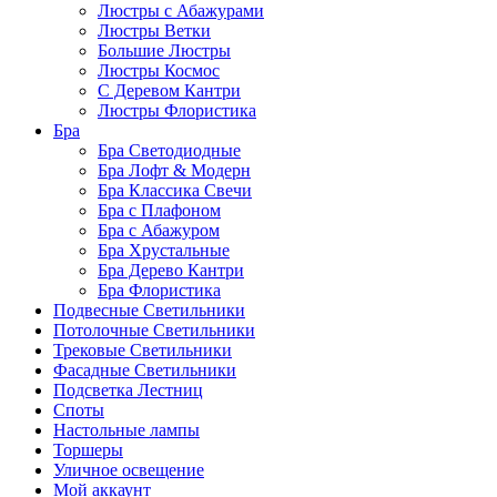
Люстры с Абажурами
Люстры Ветки
Большие Люстры
Люстры Космос
С Деревом Кантри
Люстры Флористика
Бра
Бра Светодиодные
Бра Лофт & Модерн
Бра Классика Свечи
Бра с Плафоном
Бра с Абажуром
Бра Хрустальные
Бра Дерево Кантри
Бра Флористика
Подвесные Светильники
Потолочные Светильники
Трековые Светильники
Фасадные Светильники
Подсветка Лестниц
Споты
Настольные лампы
Торшеры
Уличное освещение
Мой аккаунт