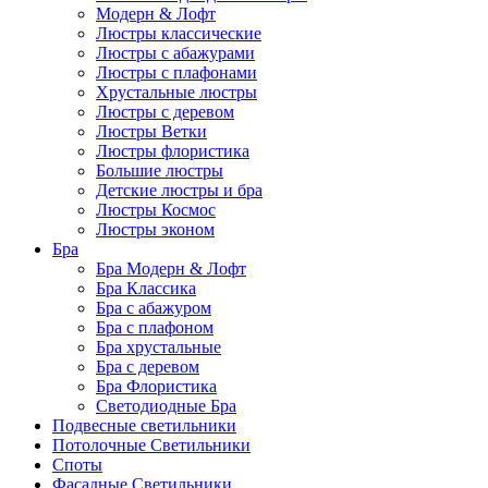
Модерн & Лофт
Люстры классические
Люстры с абажурами
Люстры с плафонами
Хрустальные люстры
Люстры с деревом
Люстры Ветки
Люстры флористика
Большие люстры
Детские люстры и бра
Люстры Космос
Люстры эконом
Бра
Бра Модерн & Лофт
Бра Классика
Бра с абажуром
Бра с плафоном
Бра хрустальные
Бра с деревом
Бра Флористика
Светодиодные Бра
Подвесные светильники
Потолочные Светильники
Споты
Фасадные Светильники