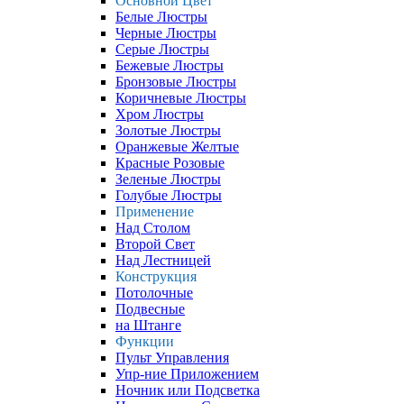
Основной Цвет
Белые Люстры
Черные Люстры
Серые Люстры
Бежевые Люстры
Бронзовые Люстры
Коричневые Люстры
Хром Люстры
Золотые Люстры
Оранжевые Желтые
Красные Розовые
Зеленые Люстры
Голубые Люстры
Применение
Над Столом
Второй Свет
Над Лестницей
Конструкция
Потолочные
Подвесные
на Штанге
Функции
Пульт Управления
Упр-ние Приложением
Ночник или Подсветка