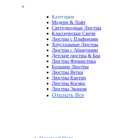
Категории
Модерн & Лофт
Светодиодные Люстры
Классические Свечи
Люстры с Плафонами
Хрустальные Люстры
Люстры с Абажурами
Детские люстры & Бра
Люстры Флористика
Большие Люстры
Люстры Ветки
Люстры Кантри
Люстры Космос
Люстры Эконом
Открыть Все