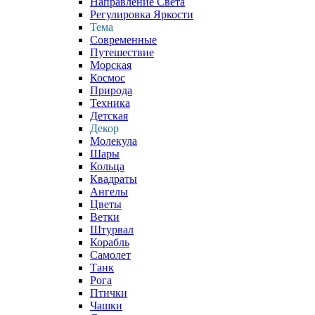
Направление Света
Регулировка Яркости
Тема
Современные
Путешествие
Морская
Космос
Природа
Техника
Детская
Декор
Молекула
Шары
Кольца
Квадраты
Ангелы
Цветы
Ветки
Штурвал
Корабль
Самолет
Танк
Рога
Птички
Чашки