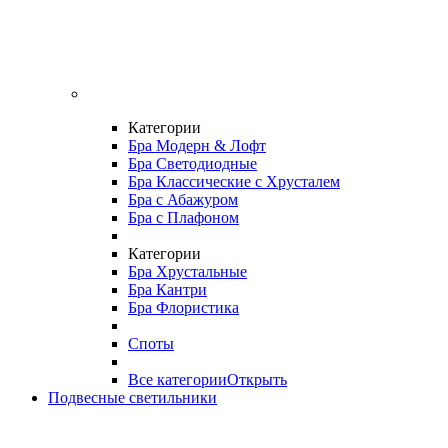
Категории
Бра Модерн & Лофт
Бра Светодиодные
Бра Классические с Хрусталем
Бра с Абажуром
Бра с Плафоном
Категории
Бра Хрустальные
Бра Кантри
Бра Флористика
Споты
Все категории
Открыть
Подвесные светильники