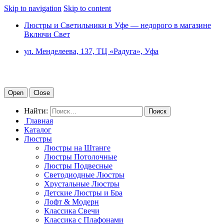
Skip to navigation
Skip to content
Люстры и Светильники в Уфе — недорого в магазине
Включи Свет
ул. Менделеева, 137, ТЦ «Радуга», Уфа
Open
Close
Найти:
Главная
Каталог
Люстры
Люстры на Штанге
Люстры Потолочные
Люстры Подвесные
Светодиодные Люстры
Хрустальные Люстры
Детские Люстры и Бра
Лофт & Модерн
Классика Свечи
Классика с Плафонами