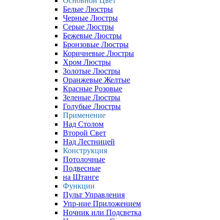
Основной Цвет
Белые Люстры
Черные Люстры
Серые Люстры
Бежевые Люстры
Бронзовые Люстры
Коричневые Люстры
Хром Люстры
Золотые Люстры
Оранжевые Желтые
Красные Розовые
Зеленые Люстры
Голубые Люстры
Применение
Над Столом
Второй Свет
Над Лестницей
Конструкция
Потолочные
Подвесные
на Штанге
Функции
Пульт Управления
Упр-ние Приложением
Ночник или Подсветка