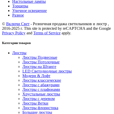
Настольные лампы
Торшеры
Уличное освещение
Разное
©
Включи Свет
- Розничная продажа светильников и люстр ,
2016-2025 г. This site is protected by reCAPTCHA and the Google
Privacy Policy
and
Terms of Service
apply.
Категории товаров
Люстры
Люстры Подвесные
Люстры Потолочные
Люстры на Штанге
LED Светодиодные люстры
Модерн & Лофт
Люстры классические
Люстры с абажурами
Люстры с плафонами
Хрустальные люстры
Люстры с деревом
Люстры Ветки
Люстры флористика
Большие люстры