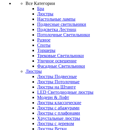
Все Категории
Бра
Люстры
Настольные лампы
Подвесные светильники
Подсветка Лестниц
Потолочные Светильники
Разное
Споты
Торшеры
Трековые Светильники
Уличное освещение
Фасадные Светильники
Люстры
Люстры Подвесные
Люстры Потолочные
Люстры на Штанге
LED Светодиодные люстры
Модерн & Лофт
Люстры классические
Люстры с абажурами
Люстры с плафонами
Хрустальные люстры
Люстры с деревом
Люстры Ветки