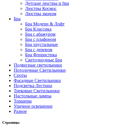
Детские люстры и бра
Люстры Космос
Люстры эконом
Бра
Бра Модерн & Лофт
Бра Классика
Бра с абажуром
Бра с плафоном
Бра хрустальные
Бра с деревом
Бра Флористика
Светодиодные Бра
Подвесные светильники
Потолочные Светильники
Споты
Фасадные Светильники
Подсветка Лестниц
Трековые Светильники
Настольные лампы
Торшеры
Уличное освещение
Разное
Страницы