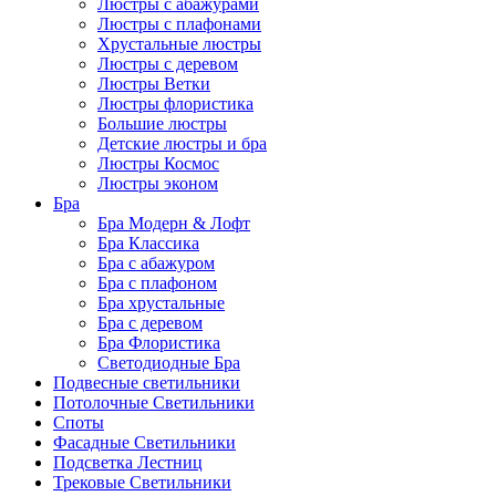
Люстры с абажурами
Люстры с плафонами
Хрустальные люстры
Люстры с деревом
Люстры Ветки
Люстры флористика
Большие люстры
Детские люстры и бра
Люстры Космос
Люстры эконом
Бра
Бра Модерн & Лофт
Бра Классика
Бра с абажуром
Бра с плафоном
Бра хрустальные
Бра с деревом
Бра Флористика
Светодиодные Бра
Подвесные светильники
Потолочные Светильники
Споты
Фасадные Светильники
Подсветка Лестниц
Трековые Светильники