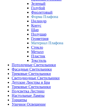
Зеленый
Голубой
Фиолетовый
Форма Плафона
Цилиндр
Конус
Шар
Полушар
Геометрия
Материал Плафона
Стекло
Металл
Пластик
Текстиль
Потолочные Светильники
Фасадные Светильники
Трековые Светильники
Светодиодные Светильники
Детские Люстры и Бра
Трековые Светильники
Подсветка Лестниц
Настольные Лампы
Торшеры
Уличное Освещение