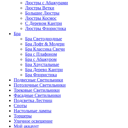
Люстры с Абажурами
Люстры Ветки
Большие Люстры
Люстры Космос
С Деревом Кантри
Люстры Флористика
Бра
Бра Светодиодные
Бра Лофт & Модерн
Бра Классика Свечи
Бра с Плафоном
Бра с Абажуром
Бра Хрустальные
Бра Дерево Кантри
Бра Флористика
Подвесные Светильники
Потолочные Светильники
Трековые Светильники
Фасадные Светильники
Подсветка Лестниц
Споты
Настольные лампы
Торшеры
Уличное освещение
Мой аккаунт