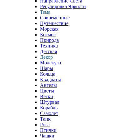
Направление Света
Регулировка Яркости
Тема
Современные
Путешествие
Морская
Космос
Природа
Техника
Детская
Декор
Молекула
Шары
Кольца
Квадраты
Ангелы
Цветы
Ветки
Штурвал
Корабль
Самолет
Танк
Рога
Птички
Чашки