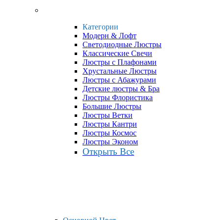
Категории
Модерн & Лофт
Светодиодные Люстры
Классические Свечи
Люстры с Плафонами
Хрустальные Люстры
Люстры с Абажурами
Детские люстры & Бра
Люстры Флористика
Большие Люстры
Люстры Ветки
Люстры Кантри
Люстры Космос
Люстры Эконом
Открыть Все