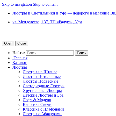
Skip to navigation
Skip to content
Люстры и Светильники в Уфе — недорого в магазине Вк
ул. Менделеева, 137, ТЦ «Радуга», Уфа
Open
Close
Найти:
Главная
Каталог
Люстры
Люстры на Штанге
Люстры Потолочные
Люстры Подвесные
Светодиодные Люстры
Хрустальные Люстры
Детские Люстры и Бра
Лофт & Модерн
Классика Свечи
Классика с Плафонами
Люстры с Абажурами