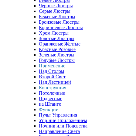
Белые Люстры
Черные Люстры
Серые Люстры
Бежевые Люстры
Бронзовые Люстры
Коричневые Люстры
Хром Люстры
Золотые Люстры
Оранжевые Желтые
Красные Розовые
Зеленые Люстры
Голубые Люстры
Применение
Над Столом
Второй Свет
Над Лестницей
Конструкция
Потолочные
Подвесные
на Штанге
Функции
Пульт Управления
Упр-ние Приложением
Ночник или Подсветка
Направление Света