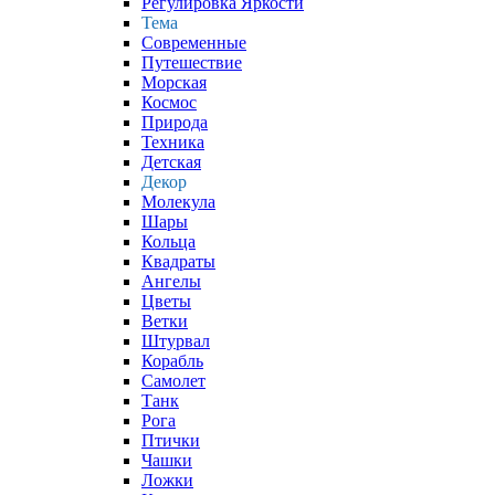
Регулировка Яркости
Тема
Современные
Путешествие
Морская
Космос
Природа
Техника
Детская
Декор
Молекула
Шары
Кольца
Квадраты
Ангелы
Цветы
Ветки
Штурвал
Корабль
Самолет
Танк
Рога
Птички
Чашки
Ложки