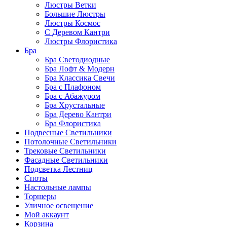
Люстры Ветки
Большие Люстры
Люстры Космос
С Деревом Кантри
Люстры Флористика
Бра
Бра Светодиодные
Бра Лофт & Модерн
Бра Классика Свечи
Бра с Плафоном
Бра с Абажуром
Бра Хрустальные
Бра Дерево Кантри
Бра Флористика
Подвесные Светильники
Потолочные Светильники
Трековые Светильники
Фасадные Светильники
Подсветка Лестниц
Споты
Настольные лампы
Торшеры
Уличное освещение
Мой аккаунт
Корзина