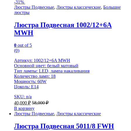
-
31%
Люстры Подвесные
,
Люстры классические
,
Большие
люстры
Люстра Подвесная 1002/12+6A
MWH
0
out of 5
(0)
Артикул: 1002/12+6A MWH
Основной цвет: белый матовый
Тип лампы: LED, лампа накаливания
Количество ламп: 18
Мощность: 60W
Цоколь: Е14
SKU: n/a
40,000
₽
58,000
₽
В корзину
Люстры Подвесные
,
Люстры классические
Люстра Подвесная 5011/8 FWH