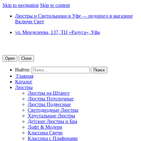
Skip to navigation
Skip to content
Люстры и Светильники в Уфе — недорого в магазине
Включи Свет
ул. Менделеева, 137, ТЦ «Радуга», Уфа
Open
Close
Найти:
Главная
Каталог
Люстры
Люстры на Штанге
Люстры Потолочные
Люстры Подвесные
Светодиодные Люстры
Хрустальные Люстры
Детские Люстры и Бра
Лофт & Модерн
Классика Свечи
Классика с Плафонами