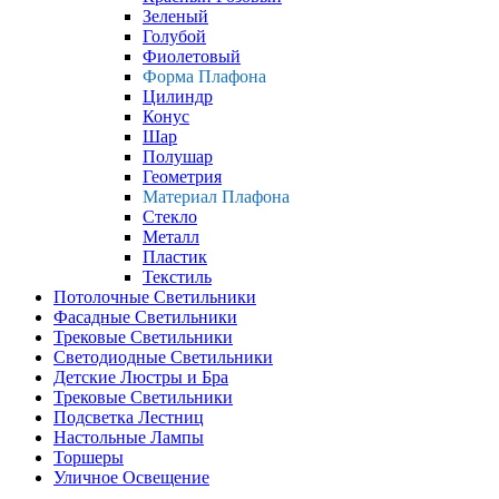
Зеленый
Голубой
Фиолетовый
Форма Плафона
Цилиндр
Конус
Шар
Полушар
Геометрия
Материал Плафона
Стекло
Металл
Пластик
Текстиль
Потолочные Светильники
Фасадные Светильники
Трековые Светильники
Светодиодные Светильники
Детские Люстры и Бра
Трековые Светильники
Подсветка Лестниц
Настольные Лампы
Торшеры
Уличное Освещение