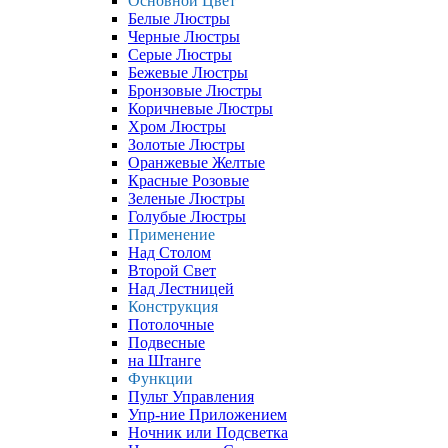
Основной Цвет
Белые Люстры
Черные Люстры
Серые Люстры
Бежевые Люстры
Бронзовые Люстры
Коричневые Люстры
Хром Люстры
Золотые Люстры
Оранжевые Желтые
Красные Розовые
Зеленые Люстры
Голубые Люстры
Применение
Над Столом
Второй Свет
Над Лестницей
Конструкция
Потолочные
Подвесные
на Штанге
Функции
Пульт Управления
Упр-ние Приложением
Ночник или Подсветка