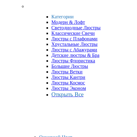
Категории
Модерн & Лофт
Светодиодные Люстры
Классические Свечи
Люстры с Плафонами
Хрустальные Люстры
Люстры с Абажурами
Детские люстры & Бра
Люстры Флористика
Большие Люстры
Люстры Ветки
Люстры Кантри
Люстры Космос
Люстры Эконом
Открыть Все