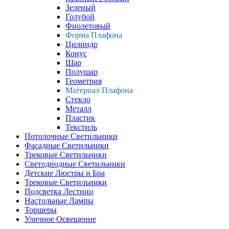
Зеленый
Голубой
Фиолетовый
Форма Плафона
Цилиндр
Конус
Шар
Полушар
Геометрия
Материал Плафона
Стекло
Металл
Пластик
Текстиль
Потолочные Светильники
Фасадные Светильники
Трековые Светильники
Светодиодные Светильники
Детские Люстры и Бра
Трековые Светильники
Подсветка Лестниц
Настольные Лампы
Торшеры
Уличное Освещение