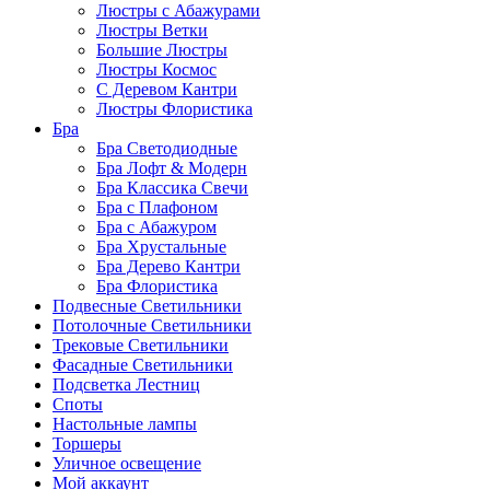
Люстры с Абажурами
Люстры Ветки
Большие Люстры
Люстры Космос
С Деревом Кантри
Люстры Флористика
Бра
Бра Светодиодные
Бра Лофт & Модерн
Бра Классика Свечи
Бра с Плафоном
Бра с Абажуром
Бра Хрустальные
Бра Дерево Кантри
Бра Флористика
Подвесные Светильники
Потолочные Светильники
Трековые Светильники
Фасадные Светильники
Подсветка Лестниц
Споты
Настольные лампы
Торшеры
Уличное освещение
Мой аккаунт