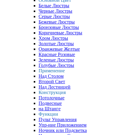
Основной Цвет
Белые Люстры
Черные Люстры
Серые Люстры
Бежевые Люстры
Бронзовые Люстры
Коричневые Люстры
Хром Люстры
Золотые Люстры
Оранжевые Желтые
Красные Розовые
Зеленые Люстры
Голубые Люстры
Применение
Над Столом
Второй Свет
Над Лестницей
Конструкция
Потолочные
Подвесные
на Штанге
Функции
Пульт Управления
Упр-ние Приложением
Ночник или Подсветка