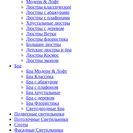
Модерн & Лофт
Люстры классические
Люстры с абажурами
Люстры с плафонами
Хрустальные люстры
Люстры с деревом
Люстры Ветки
Люстры флористика
Большие люстры
Детские люстры и бра
Люстры Космос
Люстры эконом
Бра
Бра Модерн & Лофт
Бра Классика
Бра с абажуром
Бра с плафоном
Бра хрустальные
Бра с деревом
Бра Флористика
Светодиодные Бра
Подвесные светильники
Потолочные Светильники
Споты
Фасадные Светильники