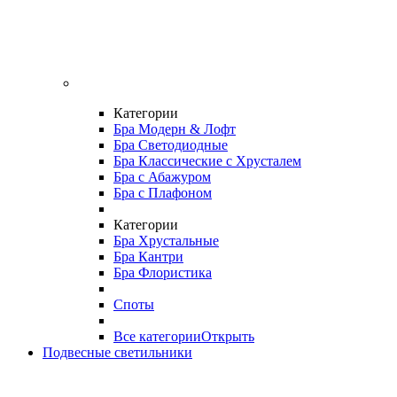
Категории
Бра Модерн & Лофт
Бра Светодиодные
Бра Классические с Хрусталем
Бра с Абажуром
Бра с Плафоном
Категории
Бра Хрустальные
Бра Кантри
Бра Флористика
Споты
Все категории
Открыть
Подвесные светильники