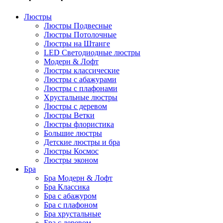
Люстры
Люстры Подвесные
Люстры Потолочные
Люстры на Штанге
LED Светодиодные люстры
Модерн & Лофт
Люстры классические
Люстры с абажурами
Люстры с плафонами
Хрустальные люстры
Люстры с деревом
Люстры Ветки
Люстры флористика
Большие люстры
Детские люстры и бра
Люстры Космос
Люстры эконом
Бра
Бра Модерн & Лофт
Бра Классика
Бра с абажуром
Бра с плафоном
Бра хрустальные
Бра с деревом