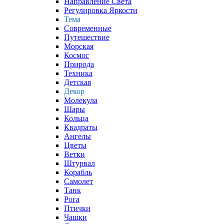
Направление Света
Регулировка Яркости
Тема
Современные
Путешествие
Морская
Космос
Природа
Техника
Детская
Декор
Молекула
Шары
Кольца
Квадраты
Ангелы
Цветы
Ветки
Штурвал
Корабль
Самолет
Танк
Рога
Птички
Чашки