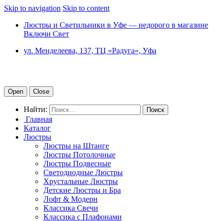
Skip to navigation
Skip to content
Люстры и Светильники в Уфе — недорого в магазине
Включи Свет
ул. Менделеева, 137, ТЦ «Радуга», Уфа
Open
Close
Найти:
Главная
Каталог
Люстры
Люстры на Штанге
Люстры Потолочные
Люстры Подвесные
Светодиодные Люстры
Хрустальные Люстры
Детские Люстры и Бра
Лофт & Модерн
Классика Свечи
Классика с Плафонами