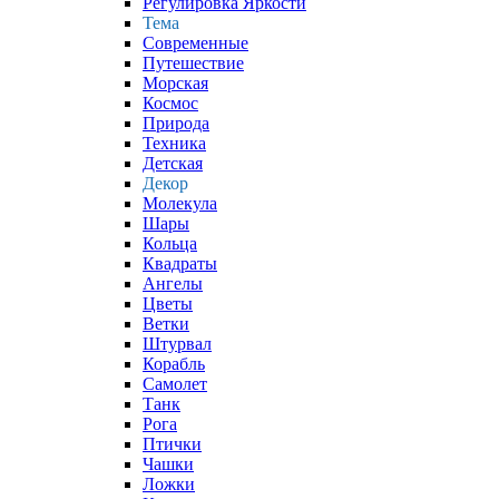
Регулировка Яркости
Тема
Современные
Путешествие
Морская
Космос
Природа
Техника
Детская
Декор
Молекула
Шары
Кольца
Квадраты
Ангелы
Цветы
Ветки
Штурвал
Корабль
Самолет
Танк
Рога
Птички
Чашки
Ложки