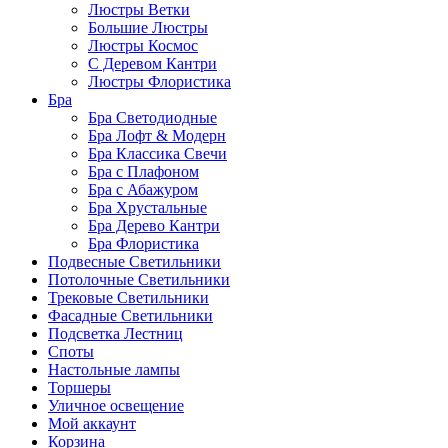
Люстры Ветки
Большие Люстры
Люстры Космос
С Деревом Кантри
Люстры Флористика
Бра
Бра Светодиодные
Бра Лофт & Модерн
Бра Классика Свечи
Бра с Плафоном
Бра с Абажуром
Бра Хрустальные
Бра Дерево Кантри
Бра Флористика
Подвесные Светильники
Потолочные Светильники
Трековые Светильники
Фасадные Светильники
Подсветка Лестниц
Споты
Настольные лампы
Торшеры
Уличное освещение
Мой аккаунт
Корзина