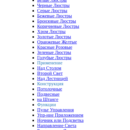
Белые Люстры
Черные Люстры
Серые Люстры
Бежевые Люстры
Бронзовые Люстры
Коричневые Люстры
Хром Люстры
Золотые Люстры
Оранжевые Желтые
Красные Розовые
Зеленые Люстры
Голубые Люстры
Применение
Над Столом
Второй Свет
Над Лестницей
Конструкция
Потолочные
Подвесные
на Штанге
Функции
Пульт Управления
Упр-ние Приложением
Ночник или Подсветка
Направление Света