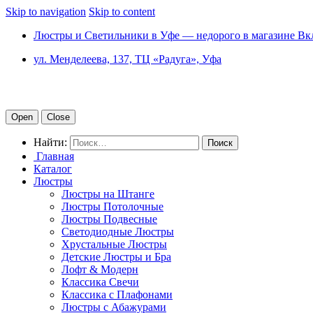
Skip to navigation
Skip to content
Люстры и Светильники в Уфе — недорого в магазине Вк
ул. Менделеева, 137, ТЦ «Радуга», Уфа
Open
Close
Найти:
Главная
Каталог
Люстры
Люстры на Штанге
Люстры Потолочные
Люстры Подвесные
Светодиодные Люстры
Хрустальные Люстры
Детские Люстры и Бра
Лофт & Модерн
Классика Свечи
Классика с Плафонами
Люстры с Абажурами