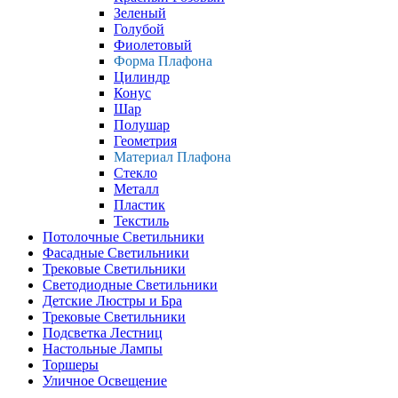
Зеленый
Голубой
Фиолетовый
Форма Плафона
Цилиндр
Конус
Шар
Полушар
Геометрия
Материал Плафона
Стекло
Металл
Пластик
Текстиль
Потолочные Светильники
Фасадные Светильники
Трековые Светильники
Светодиодные Светильники
Детские Люстры и Бра
Трековые Светильники
Подсветка Лестниц
Настольные Лампы
Торшеры
Уличное Освещение