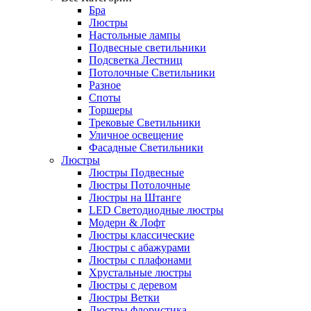
Бра
Люстры
Настольные лампы
Подвесные светильники
Подсветка Лестниц
Потолочные Светильники
Разное
Споты
Торшеры
Трековые Светильники
Уличное освещение
Фасадные Светильники
Люстры
Люстры Подвесные
Люстры Потолочные
Люстры на Штанге
LED Светодиодные люстры
Модерн & Лофт
Люстры классические
Люстры с абажурами
Люстры с плафонами
Хрустальные люстры
Люстры с деревом
Люстры Ветки
Люстры флористика