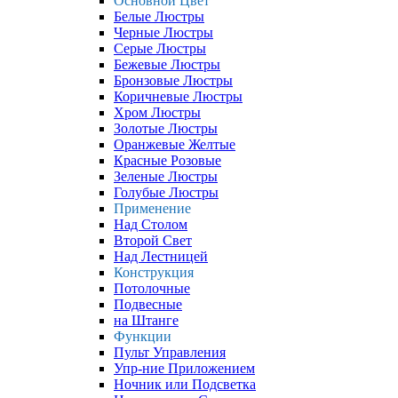
Основной Цвет
Белые Люстры
Черные Люстры
Серые Люстры
Бежевые Люстры
Бронзовые Люстры
Коричневые Люстры
Хром Люстры
Золотые Люстры
Оранжевые Желтые
Красные Розовые
Зеленые Люстры
Голубые Люстры
Применение
Над Столом
Второй Свет
Над Лестницей
Конструкция
Потолочные
Подвесные
на Штанге
Функции
Пульт Управления
Упр-ние Приложением
Ночник или Подсветка