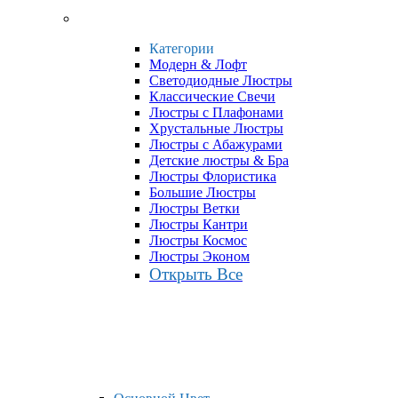
Категории
Модерн & Лофт
Светодиодные Люстры
Классические Свечи
Люстры с Плафонами
Хрустальные Люстры
Люстры с Абажурами
Детские люстры & Бра
Люстры Флористика
Большие Люстры
Люстры Ветки
Люстры Кантри
Люстры Космос
Люстры Эконом
Открыть Все