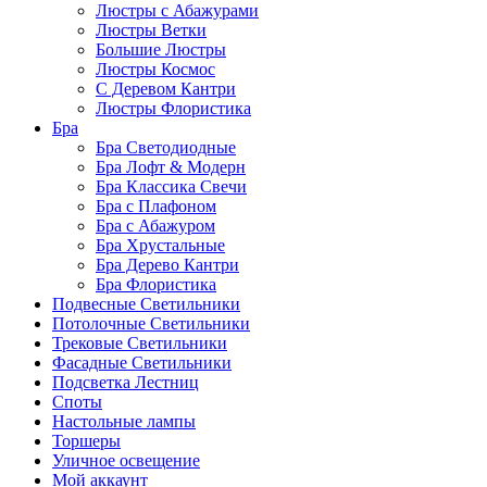
Люстры с Абажурами
Люстры Ветки
Большие Люстры
Люстры Космос
С Деревом Кантри
Люстры Флористика
Бра
Бра Светодиодные
Бра Лофт & Модерн
Бра Классика Свечи
Бра с Плафоном
Бра с Абажуром
Бра Хрустальные
Бра Дерево Кантри
Бра Флористика
Подвесные Светильники
Потолочные Светильники
Трековые Светильники
Фасадные Светильники
Подсветка Лестниц
Споты
Настольные лампы
Торшеры
Уличное освещение
Мой аккаунт