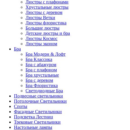
Люстры с плафонами
Хрустальные люстры
Люстры с деревом
Люстры Ветки
Люстры флористика
Большие люстры
Детские люстры и бра
Люстры Космос
Люстры эконом
Бра
Бра Модерн & Лофт
Бра Классика
Бра с абажуром
Бра с плафоном
Бра хрустальные
Бра с деревом
Бра Флористика
Светодиодные Бра
Подвесные светильники
Потолочные Светильники
Споты
Фасадные Светильники
Подсветка Лестниц
Трековые Светильники
Настольные лампы