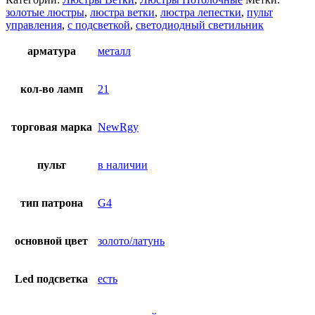
золотые люстры
,
люстра ветки
,
люстра лепестки
,
пульт
управления
,
с подсветкой
,
светодиодный светильник
арматура
металл
кол-во ламп
21
торговая марка
NewRgy
пульт
в наличии
тип патрона
G4
основной цвет
золото/латунь
Led подсветка
есть