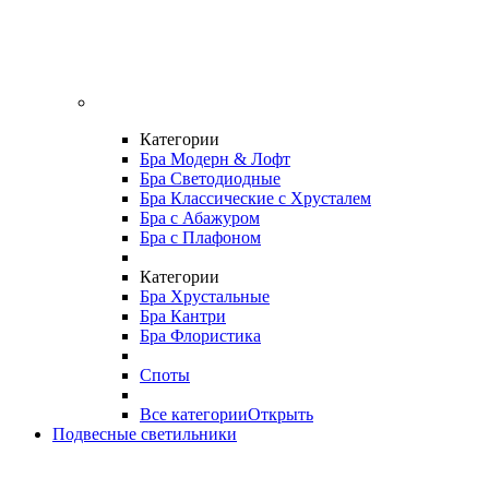
Категории
Бра Модерн & Лофт
Бра Светодиодные
Бра Классические с Хрусталем
Бра с Абажуром
Бра с Плафоном
Категории
Бра Хрустальные
Бра Кантри
Бра Флористика
Споты
Все категории
Открыть
Подвесные светильники