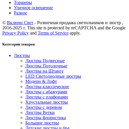
Торшеры
Уличное освещение
Разное
©
Включи Свет
- Розничная продажа светильников и люстр ,
2016-2025 г. This site is protected by reCAPTCHA and the Google
Privacy Policy
and
Terms of Service
apply.
Категории товаров
Люстры
Люстры Подвесные
Люстры Потолочные
Люстры на Штанге
LED Светодиодные люстры
Модерн & Лофт
Люстры классические
Люстры с абажурами
Люстры с плафонами
Хрустальные люстры
Люстры с деревом
Люстры Ветки
Люстры флористика
Большие люстры
Детские люстры и бра