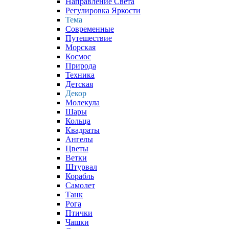
Направление Света
Регулировка Яркости
Тема
Современные
Путешествие
Морская
Космос
Природа
Техника
Детская
Декор
Молекула
Шары
Кольца
Квадраты
Ангелы
Цветы
Ветки
Штурвал
Корабль
Самолет
Танк
Рога
Птички
Чашки