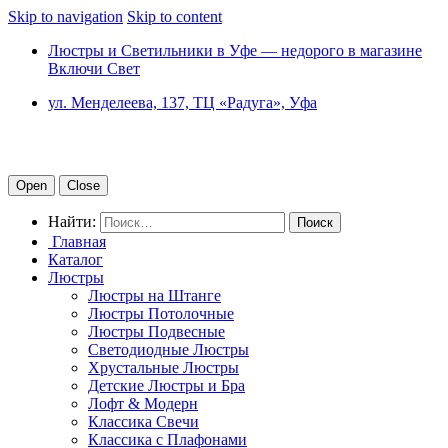
Skip to navigation
Skip to content
Люстры и Светильники в Уфе — недорого в магазине
Включи Свет
ул. Менделеева, 137, ТЦ «Радуга», Уфа
Open
Close
Найти:
Главная
Каталог
Люстры
Люстры на Штанге
Люстры Потолочные
Люстры Подвесные
Светодиодные Люстры
Хрустальные Люстры
Детские Люстры и Бра
Лофт & Модерн
Классика Свечи
Классика с Плафонами