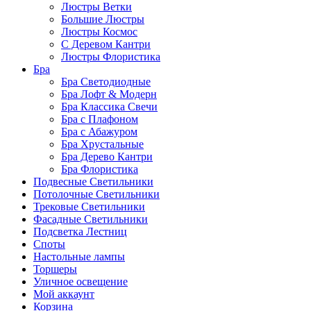
Люстры Ветки
Большие Люстры
Люстры Космос
С Деревом Кантри
Люстры Флористика
Бра
Бра Светодиодные
Бра Лофт & Модерн
Бра Классика Свечи
Бра с Плафоном
Бра с Абажуром
Бра Хрустальные
Бра Дерево Кантри
Бра Флористика
Подвесные Светильники
Потолочные Светильники
Трековые Светильники
Фасадные Светильники
Подсветка Лестниц
Споты
Настольные лампы
Торшеры
Уличное освещение
Мой аккаунт
Корзина