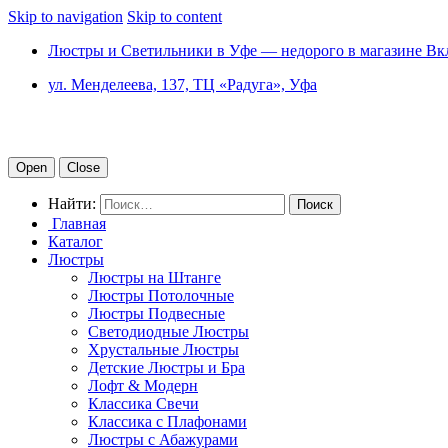
Skip to navigation
Skip to content
Люстры и Светильники в Уфе — недорого в магазине Вк
ул. Менделеева, 137, ТЦ «Радуга», Уфа
Open
Close
Найти:
Главная
Каталог
Люстры
Люстры на Штанге
Люстры Потолочные
Люстры Подвесные
Светодиодные Люстры
Хрустальные Люстры
Детские Люстры и Бра
Лофт & Модерн
Классика Свечи
Классика с Плафонами
Люстры с Абажурами