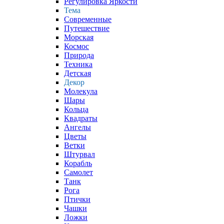
Регулировка Яркости
Тема
Современные
Путешествие
Морская
Космос
Природа
Техника
Детская
Декор
Молекула
Шары
Кольца
Квадраты
Ангелы
Цветы
Ветки
Штурвал
Корабль
Самолет
Танк
Рога
Птички
Чашки
Ложки