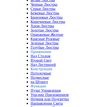
Белые Люстры
Черные Люстры
Серые Люстры
Бежевые Люстры
Бронзовые Люстры
Коричневые Люстры
Хром Люстры
Золотые Люстры
Оранжевые Желтые
Красные Розовые
Зеленые Люстры
Голубые Люстры
Применение
Над Столом
Второй Свет
Над Лестницей
Конструкция
Потолочные
Подвесные
на Штанге
Функции
Пульт Управления
Упр-ние Приложением
Ночник или Подсветка
Направление Света